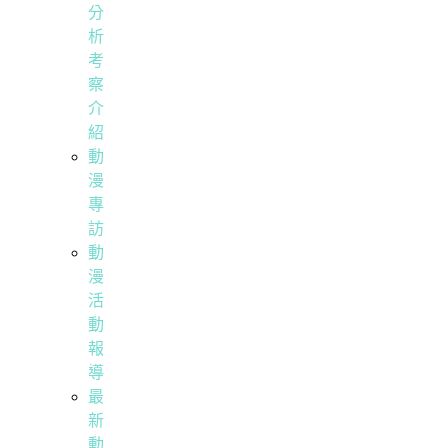
分
析
考
察
介
紹
動
漫
專
訪
動
漫
活
動
報
導
最
新
動