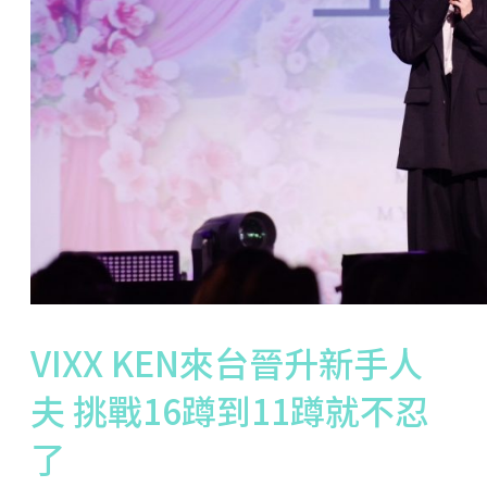
VIXX KEN來台晉升新手人
夫 挑戰16蹲到11蹲就不忍
了