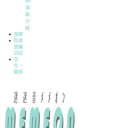
析/
演
員
介
紹
旅遊
吃貨
迷編
日記
文
化・
藝術