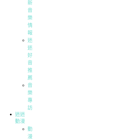
新
音
樂
情
報
迷
迷
好
音
推
薦
音
樂
專
訪
迷迷
動漫
動
漫