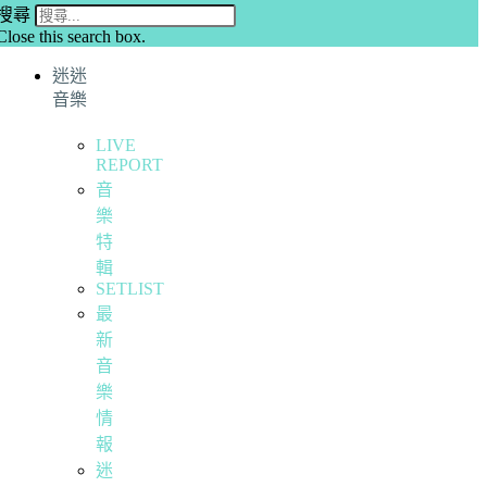
搜尋
Close this search box.
迷迷
音樂
LIVE
REPORT
音
樂
特
輯
SETLIST
最
新
音
樂
情
報
迷