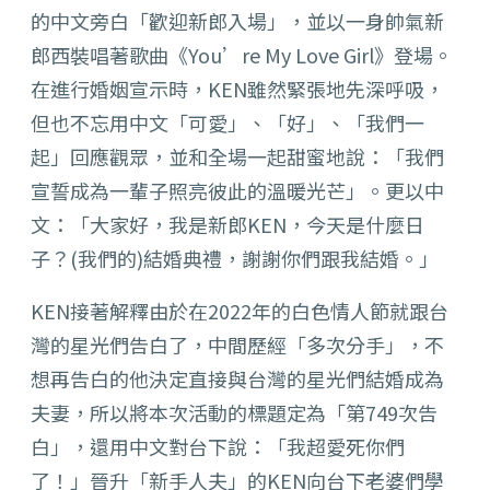
的中文旁白「
歡迎新郎入場」，並以一身帥氣新
郎西裝唱著歌曲《You’re My Love Girl》登場。
在進行婚姻宣示時，KEN雖然緊張地先深呼吸，
但也不忘用中文「可愛」、「好」、「我們一
起」回應觀眾，
並和全場一起甜蜜地說：「
我們
宣誓成為一輩子照亮彼此的溫暖光芒」。更以中
文：「大家好，
我是新郎KEN，今天是什麼日
子？(我們的)結婚典禮，
謝謝你們跟我結婚。」
KEN接著解釋由於在2022年的白色情人節就跟台
灣的星光們告
白了，中間歷經「多次分手」，
不
想再告白的他決定直接與台灣的星光們結婚成為
夫妻，
所以將本次活動的標題定為「第749次告
白」，
還用中文對台下說：「我超愛死你們
了！」晉升「新手人夫」
的KEN向台下老婆們學