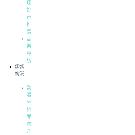
迷
好
音
推
薦
音
樂
專
訪
迷迷
動漫
動
漫
分
析
考
察
介