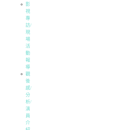
影
視
專
訪/
現
場
活
動
報
導
觀
後
感/
分
析/
演
員
介
紹