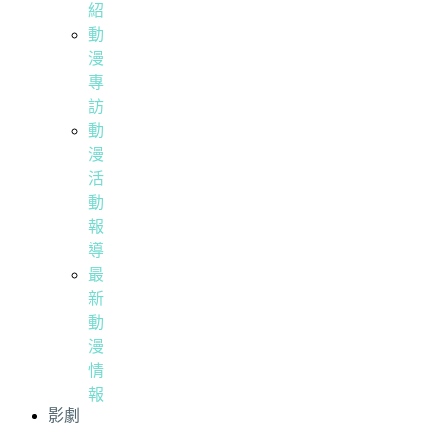
紹
動
漫
專
訪
動
漫
活
動
報
導
最
新
動
漫
情
報
影劇