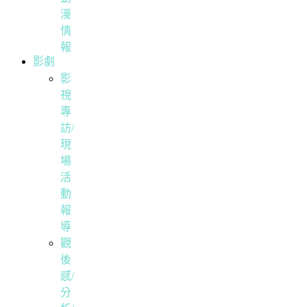
漫
情
報
影劇
影
視
專
訪/
現
場
活
動
報
導
觀
後
感/
分