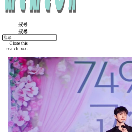
搜尋
搜尋
Close this
search box.