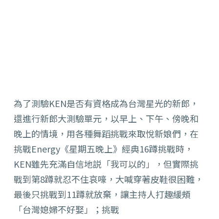
為了測驗KEN是否有資格成為台灣星光的新郎，
還進行新郎大測驗單元，以早上、下午、傍晚和
晚上的情境，
用各種舞蹈挑戰來取悅新娘們，在
挑戰Energy《星期五晚上》
經典16蹲挑戰時，
KEN雖先充滿自信地説「我可以的」，
但實際挑
戰到第8蹲就忍不住哀嚎，大喊穿著皮鞋很困難，
最後只挑戰到11蹲就放棄，讓主持人打趣緩頰
「台灣媳婦不好娶」
；挑戰