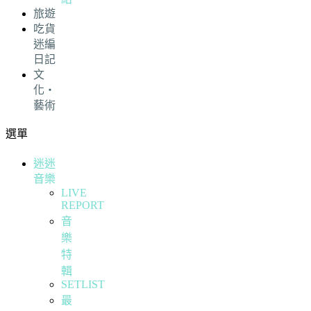
旅遊
吃貨
迷編
日記
文
化・
藝術
選單
迷迷
音樂
LIVE
REPORT
音
樂
特
輯
SETLIST
最