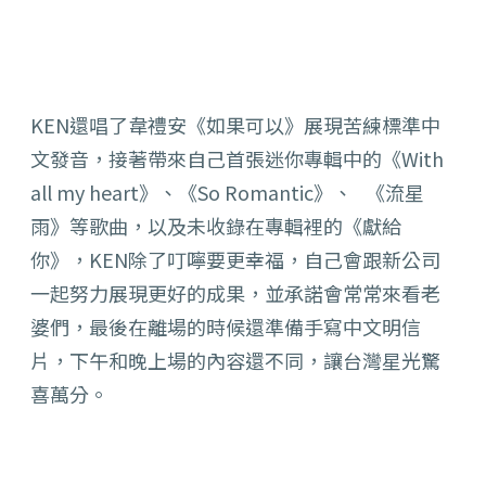
KEN
還唱了韋禮安《如果可以》展現苦練標準中
文發音，
接著帶來自己首張迷你專輯中的《
With
all my heart
》、《
So Romantic
》、 《流星
雨》等歌曲，以及未收錄在專輯裡的《獻給
你》，
KEN
除了
叮嚀要更幸福，自己會跟新公司
一起努力展現更好的成果，
並承諾會常常來看老
婆們，
最後在離場的時候還準備手寫中文明信
片，
下午和晚上場的內容還不同，讓台灣星光驚
喜萬分。