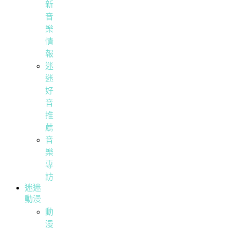
新
音
樂
情
報
迷
迷
好
音
推
薦
音
樂
專
訪
迷迷
動漫
動
漫