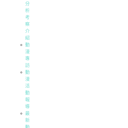
分
析
考
察
介
紹
動
漫
專
訪
動
漫
活
動
報
導
最
新
動