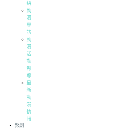
紹
動
漫
專
訪
動
漫
活
動
報
導
最
新
動
漫
情
報
影劇