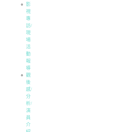
影
視
專
訪/
現
場
活
動
報
導
觀
後
感/
分
析/
演
員
介
紹