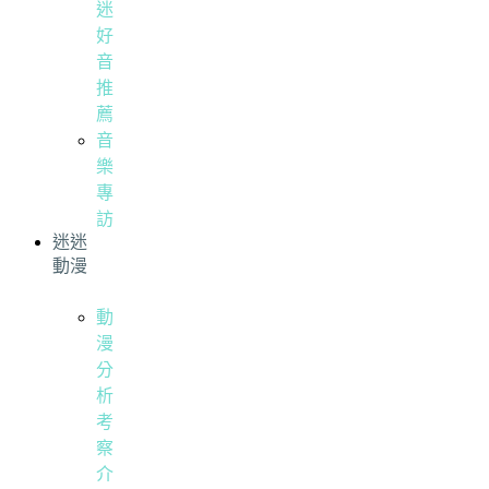
迷
好
音
推
薦
音
樂
專
訪
迷迷
動漫
動
漫
分
析
考
察
介