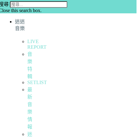
搜尋
Close this search box.
迷迷
音樂
LIVE
REPORT
音
樂
特
輯
SETLIST
最
新
音
樂
情
報
迷