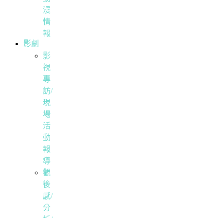
漫
情
報
影劇
影
視
專
訪/
現
場
活
動
報
導
觀
後
感/
分