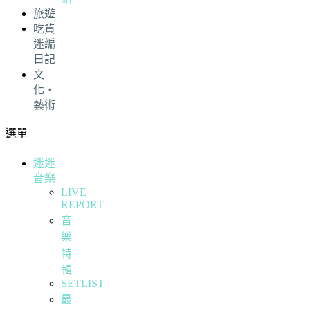
旅遊
吃貨
迷編
日記
文
化・
藝術
選單
迷迷
音樂
LIVE
REPORT
音
樂
特
輯
SETLIST
最