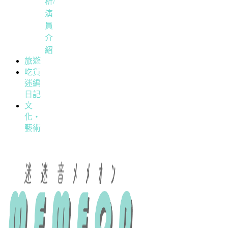
析/
演
員
介
紹
旅遊
吃貨
迷編
日記
文
化・
藝術