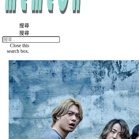
搜尋
搜尋
Close this
search box.