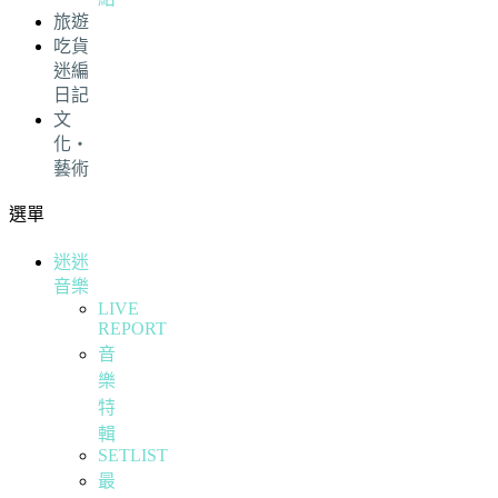
旅遊
吃貨
迷編
日記
文
化・
藝術
選單
迷迷
音樂
LIVE
REPORT
音
樂
特
輯
SETLIST
最