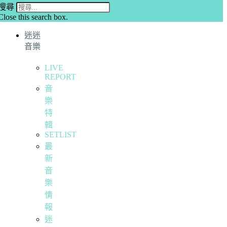
搜尋
Close this search box.
迷迷
音樂
LIVE
REPORT
音
樂
特
輯
SETLIST
最
新
音
樂
情
報
迷