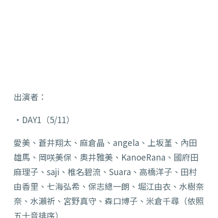
出演者：
‧DAY1（5/11）
愛美、蒼井翔太、麻倉晶、angela、上坂堇、內田
雄馬、
岡咲美保、奧井雅美、KanoeRana、國府田
麻理子、
saji、椎名碧流、Suara、高橋洋子、田村
由香里、
七海弘希、保志總一朗、堀江由衣、水樹奈
奈、水瀨祈、宮野真守、
森口博子、米倉千尋（依照
五十音排序）