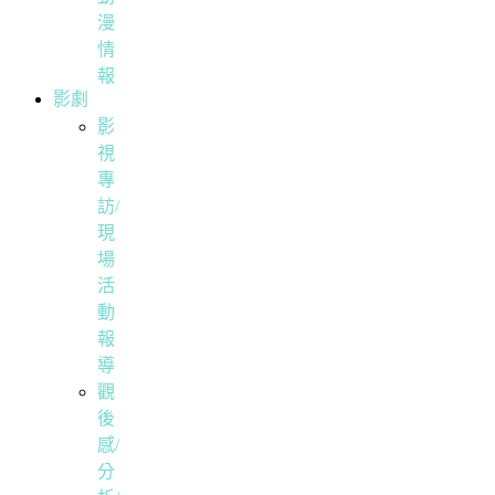
漫
情
報
影劇
影
視
專
訪/
現
場
活
動
報
導
觀
後
感/
分