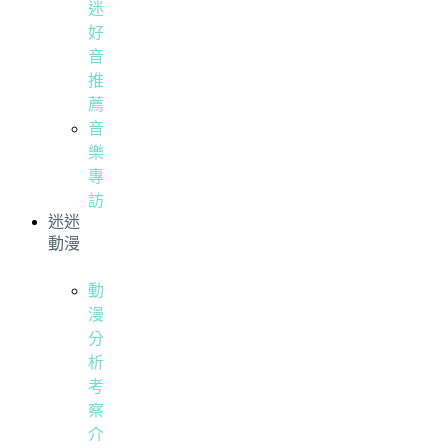
迷
好
音
推
薦
音
樂
專
訪
迷迷
動漫
動
漫
分
析
考
察
介