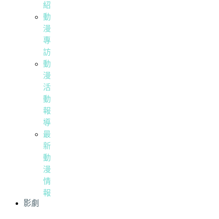
紹
動
漫
專
訪
動
漫
活
動
報
導
最
新
動
漫
情
報
影劇