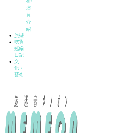
析/
演
員
介
紹
旅遊
吃貨
迷編
日記
文
化・
藝術