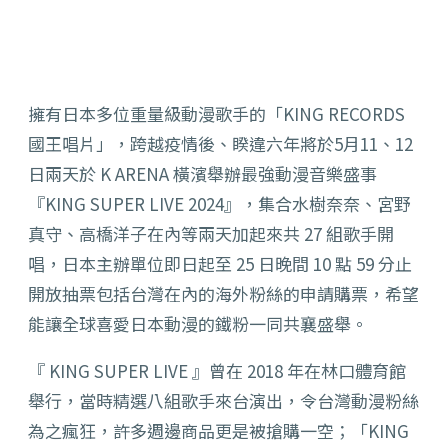
擁有日本多位重量級動漫歌手的「KING RECORDS
國王唱片」，跨越疫情後、睽違六年將於5月11、12
日兩天於 K ARENA 橫濱舉辦最強動漫音樂盛事
『KING SUPER LIVE 2024』，集合水樹奈奈、宮野
真守、
高橋洋子在內等兩天加起來共 27 組歌手開
唱，
日本主辦單位即日起至 25 日晚間 10 點 59 分止
開放抽票包括台灣
在內的海外粉絲的申請購票，
希望
能讓全球喜愛日本動漫的鐵粉一同共襄盛舉。
『 KING SUPER LIVE 』曾在 2018 年在林口體育館
舉行，當時精選八組歌手來台演出，
令台灣動漫粉絲
為之瘋狂，許多週邊商品更是被搶購一空；「
KING