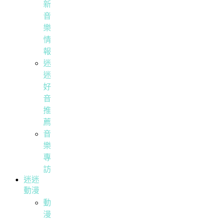
新
音
樂
情
報
迷
迷
好
音
推
薦
音
樂
專
訪
迷迷
動漫
動
漫