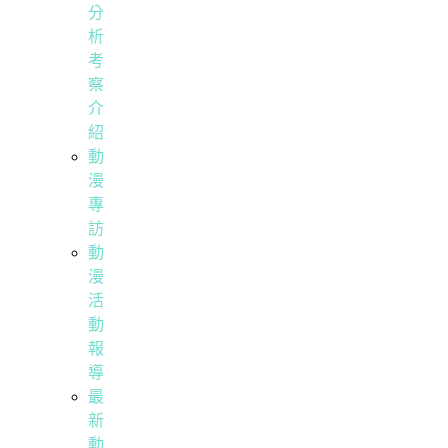
分
析
考
察
介
紹
動
漫
專
訪
動
漫
活
動
報
導
最
新
動