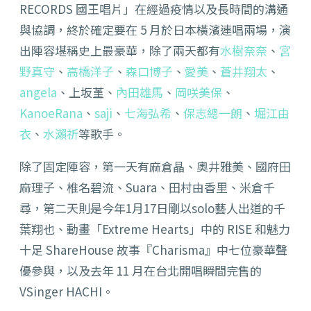
RECORDS 國王唱片」在經過疫情以及長時間的溝通
與協調，
終於確定要在 5 月於日本橫濱連唱兩場，演
出陣容堪稱史上最豪華，
除了兩天都有
水樹奈奈
、
宮
野真守
、
高橋洋子
、
森口博子
、
愛美
、
蒼井翔太
、
angela
、上坂堇、
內田雄馬
、
岡咲美保
、
KanoeRana
、
saji
、
七海弘希
、
保志總一朗
、
堀江由
衣
、
水瀨祈
等歌手。
除了固定陣容，第一天有麻倉晶、奧井雅美、國府田
麻理子、
椎名碧流、Suara、田村由香里、米倉千
尋，
第二天則是今年1月17日剛以solo藝人出道的千
葉翔也、
動畫「Extreme Hearts」
中的 RISE 和魅力
十足 ShareHouse 故事『
Charisma』中七位豪華聲
優參與，
以及去年 11 月在台北開唱瞬間完售的
VSinger HACHI。