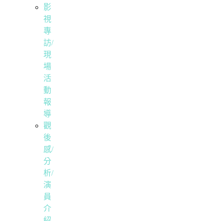
影
視
專
訪/
現
場
活
動
報
導
觀
後
感/
分
析/
演
員
介
紹