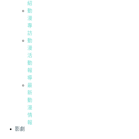
紹
動
漫
專
訪
動
漫
活
動
報
導
最
新
動
漫
情
報
影劇