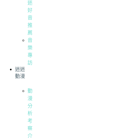
迷
好
音
推
薦
音
樂
專
訪
迷迷
動漫
動
漫
分
析
考
察
介