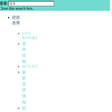
搜尋
Close this search box.
迷迷
音樂
LIVE
REPORT
音
樂
特
輯
SETLIST
最
新
音
樂
情
報
迷