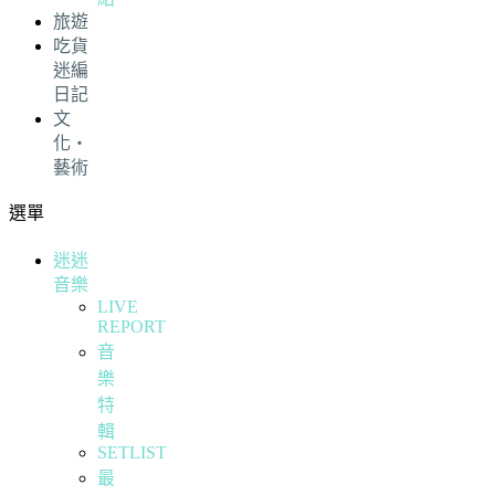
旅遊
吃貨
迷編
日記
文
化・
藝術
選單
迷迷
音樂
LIVE
REPORT
音
樂
特
輯
SETLIST
最