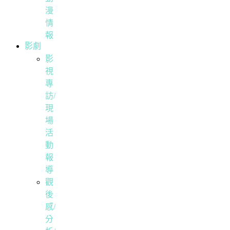
漫
情
報
影劇
影
視
專
訪/
現
場
活
動
報
導
觀
後
感/
分