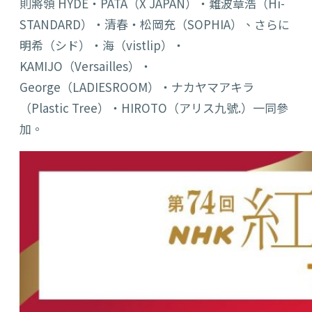
則將領 HYDE・PATA（X JAPAN）・難波章浩（Hi-
STANDARD）・清春・松岡充（SOPHIA）、さらに
明希（シド）・海（vistlip）・
KAMIJO（Versailles）・
George（LADIESROOM）・ナカヤマアキラ
（Plastic Tree）・HIROTO（アリス九號.）一同參
加。