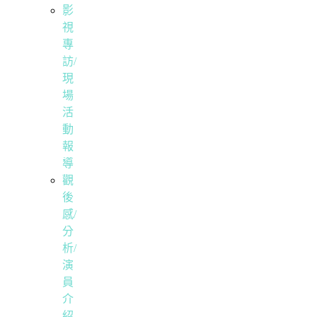
影
視
專
訪/
現
場
活
動
報
導
觀
後
感/
分
析/
演
員
介
紹