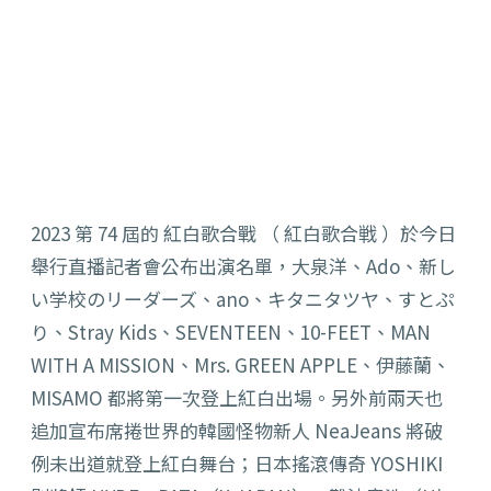
2023 第 74 屆的 紅白歌合戰 （ 紅白歌合戦 ）於今日
舉行直播記者會公布出演名單，大泉洋、Ado、新し
い学校のリーダーズ、ano、キタニタツヤ、すとぷ
り、Stray Kids、SEVENTEEN、10-FEET、MAN
WITH A MISSION、Mrs. GREEN APPLE、伊藤蘭、
MISAMO 都將第一次登上紅白出場。另外前兩天也
追加宣布席捲世界的韓國怪物新人 NeaJeans 將破
例未出道就登上紅白舞台；日本搖滾傳奇 YOSHIKI