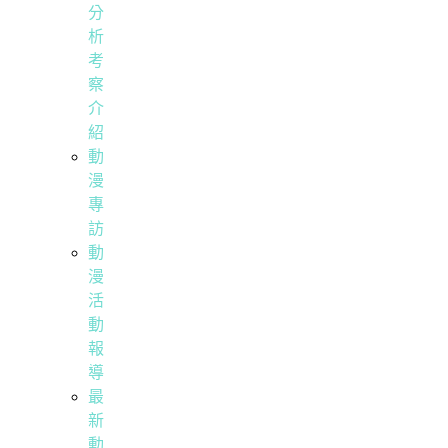
分
析
考
察
介
紹
動
漫
專
訪
動
漫
活
動
報
導
最
新
動