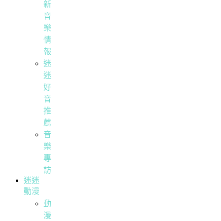
新
音
樂
情
報
迷
迷
好
音
推
薦
音
樂
專
訪
迷迷
動漫
動
漫