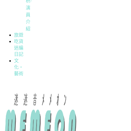
析/
演
員
介
紹
旅遊
吃貨
迷編
日記
文
化・
藝術