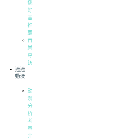
迷
好
音
推
薦
音
樂
專
訪
迷迷
動漫
動
漫
分
析
考
察
介