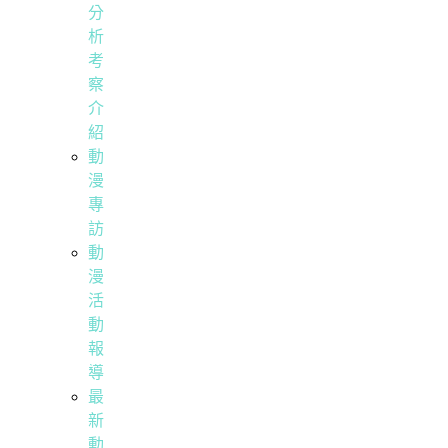
分
析
考
察
介
紹
動
漫
專
訪
動
漫
活
動
報
導
最
新
動