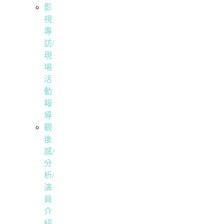
影
視
專
訪/
現
場
活
動
報
導
觀
後
感/
分
析/
演
員
介
紹