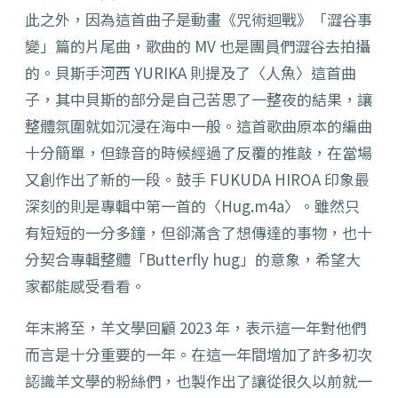
此之外，因為這首曲子是動畫《咒術迴戰》「澀谷事
變」篇的片尾曲，歌曲的 MV 也是團員們澀谷去拍攝
的。貝斯手河西 YURIKA 則提及了〈人魚〉這首曲
子，其中貝斯的部分是自己苦思了一整夜的結果，讓
整體氛圍就如沉浸在海中一般。這首歌曲原本的編曲
十分簡單，但錄音的時候經過了反覆的推敲，在當場
又創作出了新的一段。鼓手 FUKUDA HIROA 印象最
深刻的則是專輯中第一首的〈Hug.m4a〉。雖然只
有短短的一分多鐘，但卻滿含了想傳達的事物，也十
分契合專輯整體「Butterfly hug」的意象，希望大
家都能感受看看。
年末將至，羊文學回顧 2023 年，表示這一年對他們
而言是十分重要的一年。在這一年間增加了許多初次
認識羊文學的粉絲們，也製作出了讓從很久以前就一