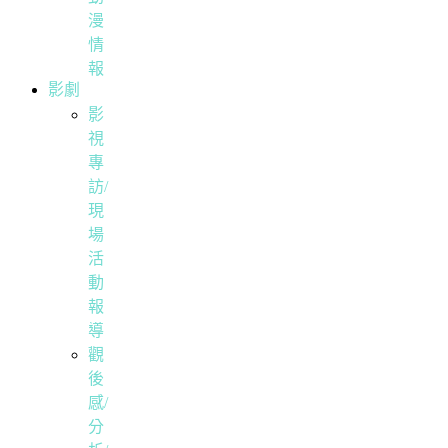
漫
情
報
影劇
影
視
專
訪/
現
場
活
動
報
導
觀
後
感/
分