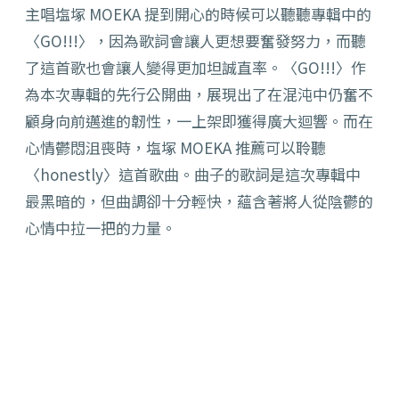
主唱塩塚 MOEKA 提到開心的時候可以聽聽專輯中的
〈GO!!!〉，因為歌詞會讓人更想要奮發努力，而聽
了這首歌也會讓人變得更加坦誠直率。〈GO!!!〉作
為本次專輯的先行公開曲，展現出了在混沌中仍奮不
顧身向前邁進的韌性，一上架即獲得廣大迴響。而在
心情鬱悶沮喪時，塩塚 MOEKA 推薦可以聆聽
〈honestly〉這首歌曲。曲子的歌詞是這次專輯中
最黑暗的，但曲調卻十分輕快，蘊含著將人從陰鬱的
心情中拉一把的力量。