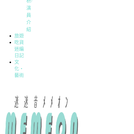
析/
演
員
介
紹
旅遊
吃貨
迷編
日記
文
化・
藝術