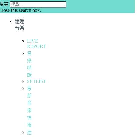
搜尋
Close this search box.
迷迷
音樂
LIVE
REPORT
音
樂
特
輯
SETLIST
最
新
音
樂
情
報
迷