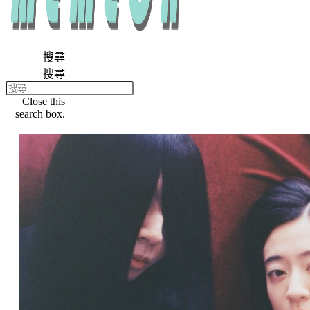
搜尋
搜尋
Close this
search box.