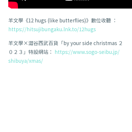
羊文學《
12 hugs (like butterflies)
》數位收聽
：
https://hitsujibungaku.lnk.to/
12hugs
羊文學
×
澀谷西武百貨「
by your side christmas
２
０２３」特設網站：
https://www.sogo-seibu.jp/
shibuya/xmas/