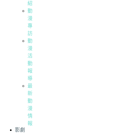
紹
動
漫
專
訪
動
漫
活
動
報
導
最
新
動
漫
情
報
影劇