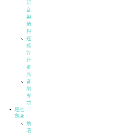
新
音
樂
情
報
迷
迷
好
音
推
薦
音
樂
專
訪
迷迷
動漫
動
漫