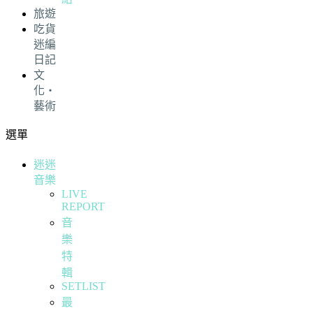
旅遊
吃貨
迷編
日記
文
化・
藝術
選單
迷迷
音樂
LIVE
REPORT
音
樂
特
輯
SETLIST
最