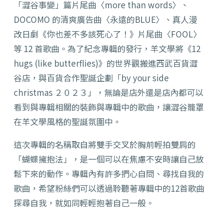
「澀谷事變」篇片尾曲〈more than words〉、
DOCOMO 的清爽廣告曲〈永遠的BLUE〉、真人漫
改日劇《你也差不多該死心了！》片尾曲〈FOOL〉
等 12 首歌曲。為了紀念專輯的發行，羊文學將《12
hugs (like butterflies)》的世界觀搬進西武百貨澀
谷店，與百貨合作聖誕企劃「by your side
christmas ２０２３」，無論是店外還是店內都可以
看到與專輯相關的裝飾與專輯中的歌曲，讓澀谷籠罩
在羊文學風格的聖誕氛圍中。
這次專輯的名稱取自將雙手交叉於胸前輕拍雙肩的
「蝴蝶擁抱法」，是一個可以在焦慮不安時讓自己放
鬆下來的動作。專輯內有許多捫心自問、尋找自我的
歌曲，希望粉絲們可以透過聆聽著專輯中的12首歌曲
探尋自我，就如同輕輕抱著自己一般。