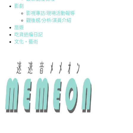
影劇
影視專訪/現場活動報導
觀後感/分析/演員介紹
旅遊
吃貨迷編日記
文化・藝術