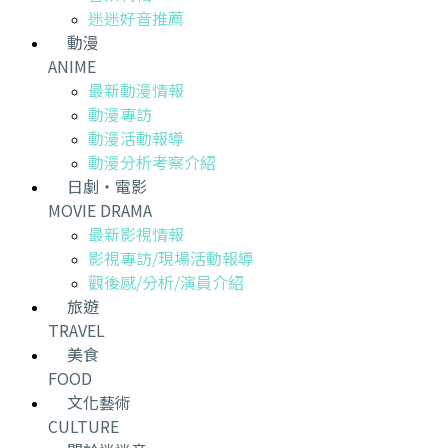
迷迷好音推薦
動漫
ANIME
最新動漫情報
動漫專訪
動漫活動報導
動漫分析考察介紹
日劇・電影
MOVIE DRAMA
最新影視情報
影視專訪/現場活動報導
觀後感/分析/演員介紹
旅遊
TRAVEL
美食
FOOD
文化藝術
CULTURE