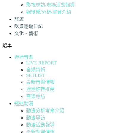
影視專訪/現場活動報導
觀後感/分析/演員介紹
旅遊
吃貨迷編日記
文化・藝術
選單
迷迷音樂
LIVE REPORT
音樂特輯
SETLIST
最新音樂情報
迷迷好音推薦
音樂專訪
迷迷動漫
動漫分析考察介紹
動漫專訪
動漫活動報導
最新動漫情報