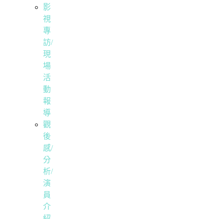
影
視
專
訪/
現
場
活
動
報
導
觀
後
感/
分
析/
演
員
介
紹