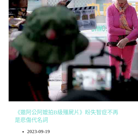
《邀阿公阿嬤拍B級殭屍片》盼失智症不再
是悲傷代名詞
2023-09-19