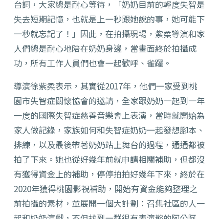
台詞，大家總是耐心等待，「奶奶目前的輕度失智是
失去短期記憶，也就是上一秒跟她說的事，她可能下
一秒就忘記了！」因此，在拍攝現場，紫柔導演和家
人們總是耐心地陪在奶奶身邊，當畫面終於拍攝成
功，所有工作人員們也會一起歡呼、雀躍。
導演徐紫柔表示，其實從2017年，他們一家受到桃
園市失智症關懷協會的邀請，全家跟奶奶一起到一年
一度的國際失智症慈善音樂會上表演，當時就開始為
家人做記錄，家族如何和失智症奶奶一起發想腳本、
排練，以及最後帶著奶奶站上舞台的過程，通通都被
拍了下來。她也從好幾年前就申請相關補助，但都沒
有獲得資金上的補助，停停拍拍好幾年下來，終於在
2020年獲得桃園影視補助，開始有資金能夠整理之
前拍攝的素材，並展開一個大計劃：召集社區的人一
起和奶奶演戲，不但找到一群很有表演慾的阿公阿