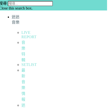
搜尋
Close this search box.
迷迷
音樂
LIVE
REPORT
音
樂
特
輯
SETLIST
最
新
音
樂
情
報
迷