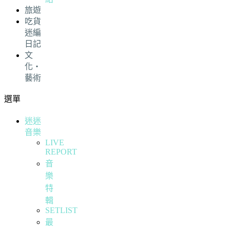
旅遊
吃貨
迷編
日記
文
化・
藝術
選單
迷迷
音樂
LIVE
REPORT
音
樂
特
輯
SETLIST
最