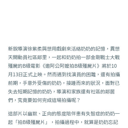
新銳導演徐紫柔與想用戲劇來活絡奶奶的記憶，異想
天開動員社區鄰里，
一起和奶奶拍一部金剛戰士大戰
殭屍的
B
級電影《邀阿公阿嬤拍B級殭屍片》將於10
月13日正式上映。
然而遇到找演員的困難，還有拍攝
前期，手意外受傷的奶奶，
接踵而來的狀況，面對已
失去短期記憶的奶奶，
導演和家族還有社區的鄰居
們，究竟要如何完成這場拍攝呢？
這部片以幽默、正向的態度陪伴患有失智症的奶奶一
起「拍B級殭屍片」，拍攝過程中，就算是奶奶忘記