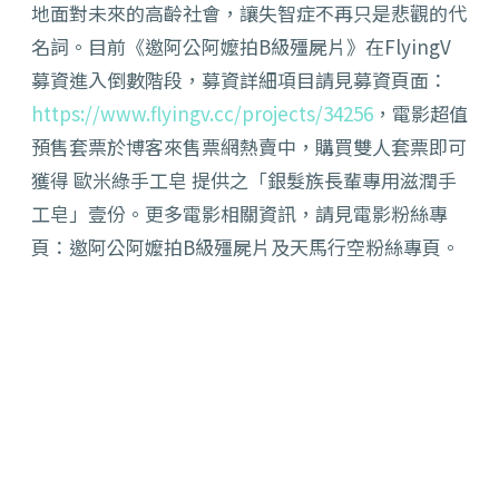
地面對未來的高齡社會，讓失智症不再只是悲觀的代
名詞。目前《邀阿公阿嬤拍B級殭屍片》在FlyingV
募資進入倒數階段，募資詳細項目請見募資頁面：
https://www.flyingv.cc/projects/34256
，電影超值
預售套票於博客來售票網熱賣中，購買雙人套票即可
獲得 歐米綠手工皂 提供之「銀髮族長輩專用滋潤手
工皂」壹份。更多電影相關資訊，請見電影粉絲專
頁：邀阿公阿嬤拍B級殭屍片及天馬行空粉絲專頁。