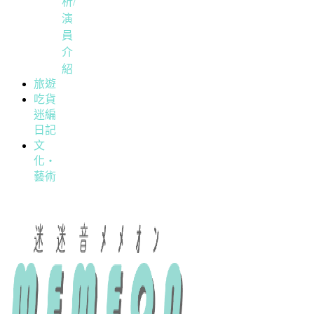
析/
演
員
介
紹
旅遊
吃貨
迷編
日記
文
化・
藝術