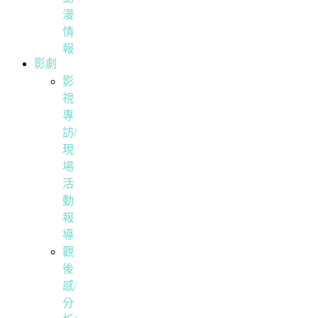
漫
情
報
影劇
影
視
專
訪/
現
場
活
動
報
導
觀
後
感/
分