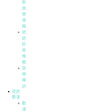
新
音
樂
情
報
迷
迷
好
音
推
薦
音
樂
專
訪
迷迷
動漫
動
漫