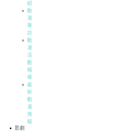
紹
動
漫
專
訪
動
漫
活
動
報
導
最
新
動
漫
情
報
影劇