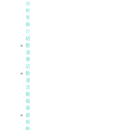
分
析
考
察
介
紹
動
漫
專
訪
動
漫
活
動
報
導
最
新
動