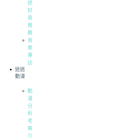
迷
好
音
推
薦
音
樂
專
訪
迷迷
動漫
動
漫
分
析
考
察
介