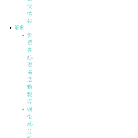
漫
情
報
影劇
影
視
專
訪/
現
場
活
動
報
導
觀
後
感/
分