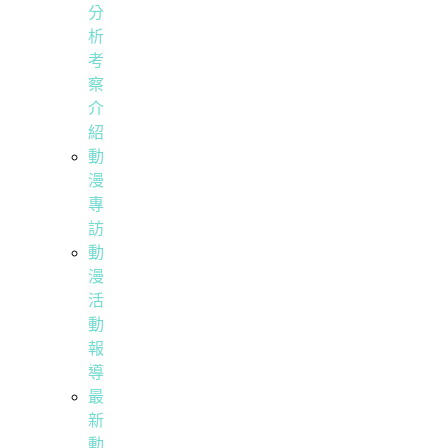
分
析
考
察
介
紹
動
漫
專
訪
動
漫
活
動
報
導
最
新
動