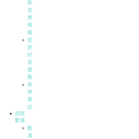
新
音
樂
情
報
迷
迷
好
音
推
薦
音
樂
專
訪
迷迷
動漫
動
漫