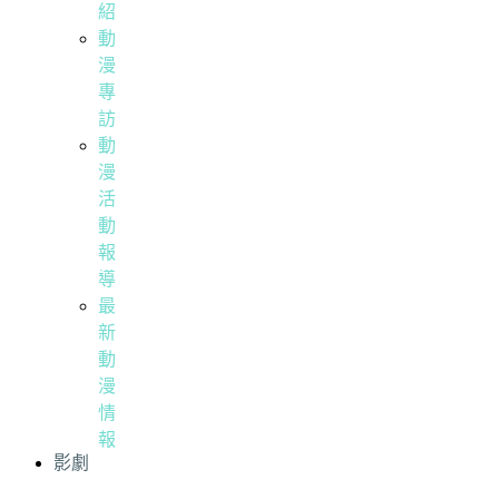
紹
動
漫
專
訪
動
漫
活
動
報
導
最
新
動
漫
情
報
影劇