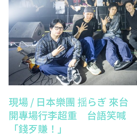
現場 / 日本樂團 揺らぎ 來台
開專場行李超重 台語笑喊
「錢歹賺！」