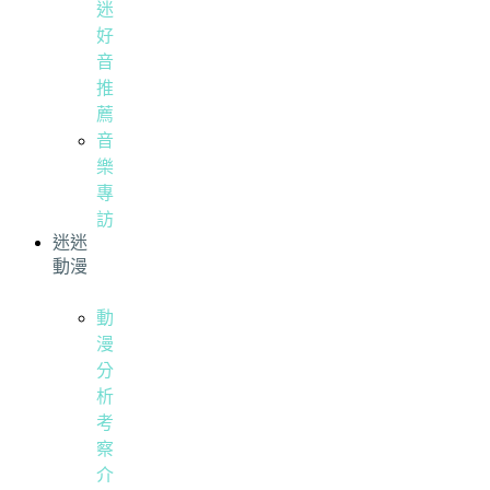
迷
好
音
推
薦
音
樂
專
訪
迷迷
動漫
動
漫
分
析
考
察
介