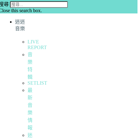
搜尋
Close this search box.
迷迷
音樂
LIVE
REPORT
音
樂
特
輯
SETLIST
最
新
音
樂
情
報
迷