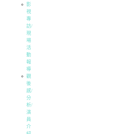
影
視
專
訪/
現
場
活
動
報
導
觀
後
感/
分
析/
演
員
介
紹