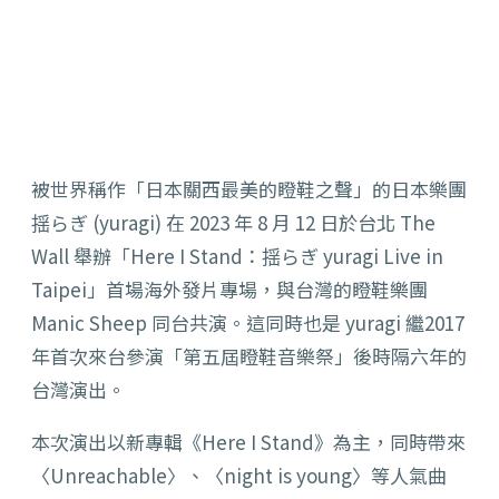
被世界稱作「日本關西最美的瞪鞋之聲」的日本樂團
揺らぎ (yuragi)
在 2023 年 8 月 12 日於台北 The
Wall 舉辦「Here I Stand：揺らぎ yuragi Live in
Taipei」首場海外發片專場，與台灣的瞪鞋樂團
Manic Sheep 同台共演。
這同時也是 yuragi
繼2017
年首次來台參演「第五屆瞪鞋音樂祭」後時隔六年的
台灣演出。
本次演出以新專輯《Here I Stand》為主，同時帶來
〈Unreachable〉、〈night is young〉等人氣曲