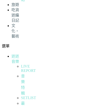
旅遊
吃貨
迷編
日記
文
化・
藝術
選單
迷迷
音樂
LIVE
REPORT
音
樂
特
輯
SETLIST
最