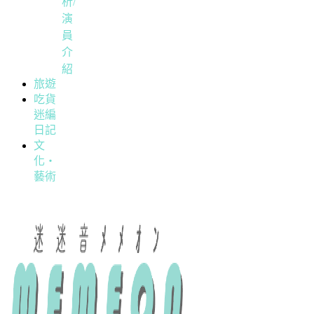
析/
演
員
介
紹
旅遊
吃貨
迷編
日記
文
化・
藝術