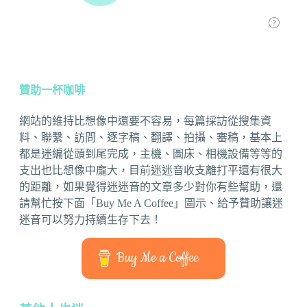
贊助一杯咖啡
網站的維持比想像中還要不容易，每篇採訪從搜集資
料、聯繫、訪問、逐字稿、翻譯、拍攝、審稿，基本上
都是迷編從頭到尾完成，主機、圖床、相機設備等等的
支出也比想像中龐大，目前迷迷音收支離打平還有很大
的距離，如果覺得迷迷音的文章多少對你有些幫助，還
請幫忙按下面「Buy Me A Coffee」圖示、給予贊助讓迷
迷音可以努力持續生存下去！
Buy Me a Coffee