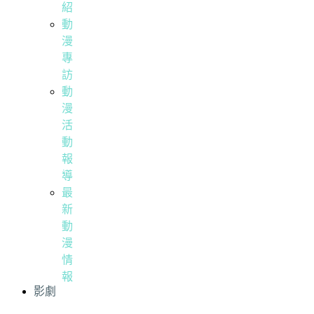
紹
動
漫
專
訪
動
漫
活
動
報
導
最
新
動
漫
情
報
影劇