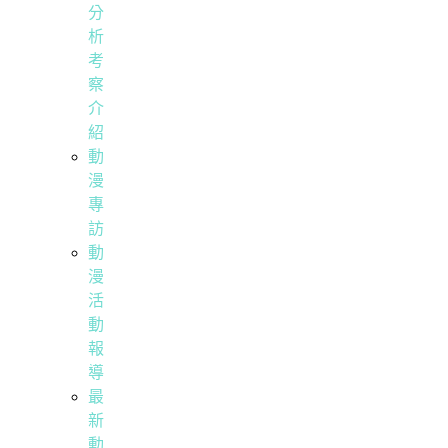
分
析
考
察
介
紹
動
漫
專
訪
動
漫
活
動
報
導
最
新
動