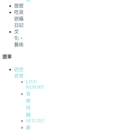
旅遊
吃貨
迷編
日記
文
化・
藝術
選單
迷迷
音樂
LIVE
REPORT
音
樂
特
輯
SETLIST
最