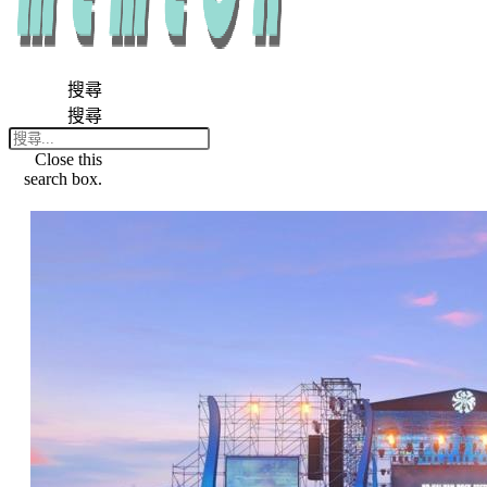
搜尋
搜尋
Close this
search box.