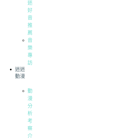
迷
好
音
推
薦
音
樂
專
訪
迷迷
動漫
動
漫
分
析
考
察
介