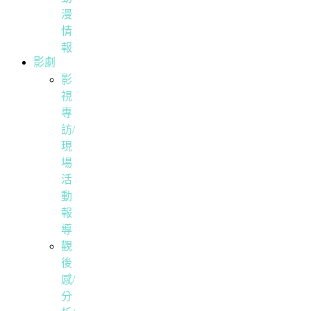
漫
情
報
影劇
影
視
專
訪/
現
場
活
動
報
導
觀
後
感/
分