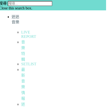
搜尋
Close this search box.
迷迷
音樂
LIVE
REPORT
音
樂
特
輯
SETLIST
最
新
音
樂
情
報
迷