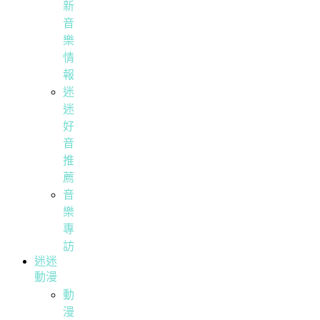
新
音
樂
情
報
迷
迷
好
音
推
薦
音
樂
專
訪
迷迷
動漫
動
漫