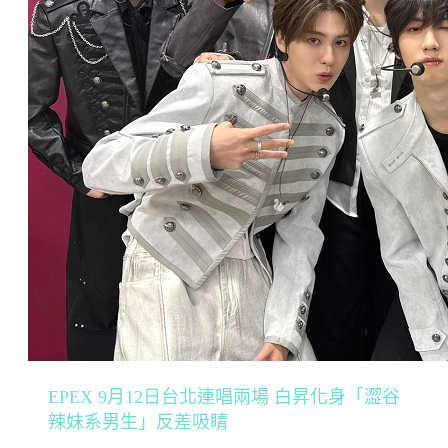
EPEX 9月12日台北連唱兩場 白昇化身「澀谷
辣妹系男生」反差吸睛