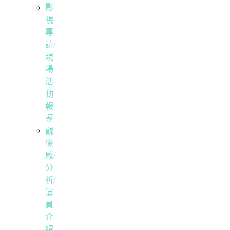
影
視
專
訪/
現
場
活
動
報
導
觀
後
感/
分
析/
演
員
介
紹