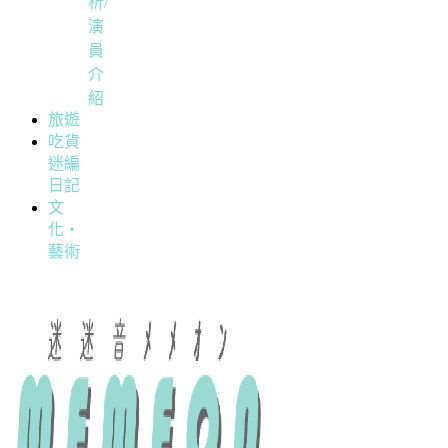
析/
演
員
介
紹
旅遊
吃貨
迷編
日記
文
化・
藝術