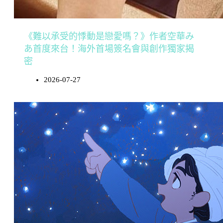
《難以承受的悸動是戀愛嗎？》作者空華み
あ首度來台！海外首場簽名會與創作獨家揭
密
2026-07-27