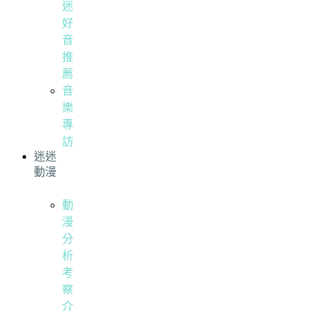
迷
好
音
推
薦
音
樂
專
訪
迷迷
動漫
動
漫
分
析
考
察
介