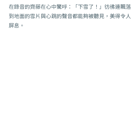
在錄音的齊藤在心中驚呼：「下雪了！」彷彿連飄落
到地面的雪片與心跳的聲音都能夠被聽見，美得令人
屏息。