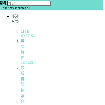
搜尋
Close this search box.
迷迷
音樂
LIVE
REPORT
音
樂
特
輯
SETLIST
最
新
音
樂
情
報
迷