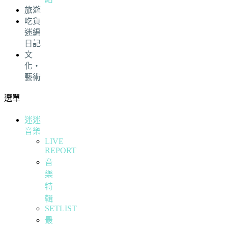
旅遊
吃貨
迷編
日記
文
化・
藝術
選單
迷迷
音樂
LIVE
REPORT
音
樂
特
輯
SETLIST
最