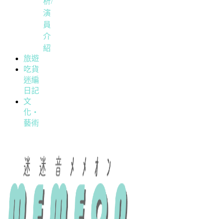
析/
演
員
介
紹
旅遊
吃貨
迷編
日記
文
化・
藝術