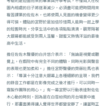
考驗則是迎面而來的畢業與升學考試，不僅兩人在校
園內相處的日子將逐漸減少，必須盡可能把時間用來
複習課業的佐佐木，也將使兩人見面的機會變得更少
得可憐。體貼的宮野於是加倍珍惜兩人能夠一起上學
的短暫時光，分享生活中的各項點點滴滴，觀眾隔著
大銀幕都能感受到兩人溫馨、甜蜜又熱情洋溢的最後
高中生活。
擔任佐佐木聲優的白井悠介表示：「無論是視覺或聽
覺上，在戲院中有完全不同的體驗，同時光影與聲音
的表現也更加柔和。」擔任宮野聲優的齊藤壯馬也表
示：「導演十分注意大銀幕上各種細節的呈現，我們
的錄音工作都是在影像完成之後才進行，可以同時一
窺製作團隊的用心。」有一幕宮野以行動表達對佐佐
木心動的時刻，因為是在白雪紛飛的月台場景中進
行，那畫面美得讓人覺得世界都變安靜了，讓當時正