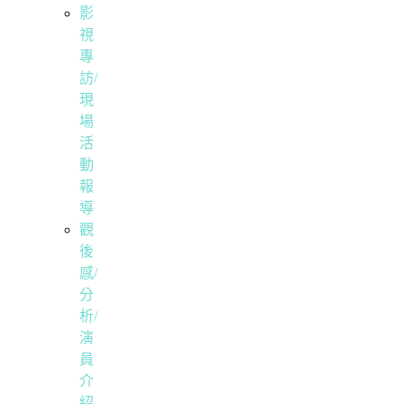
影
視
專
訪/
現
場
活
動
報
導
觀
後
感/
分
析/
演
員
介
紹