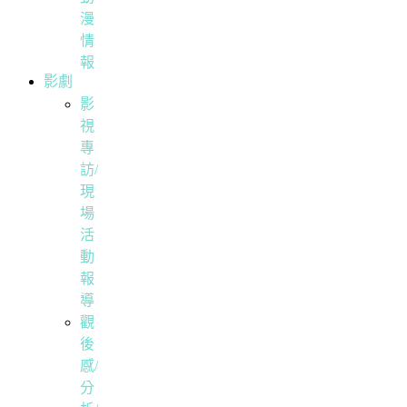
漫
情
報
影劇
影
視
專
訪/
現
場
活
動
報
導
觀
後
感/
分