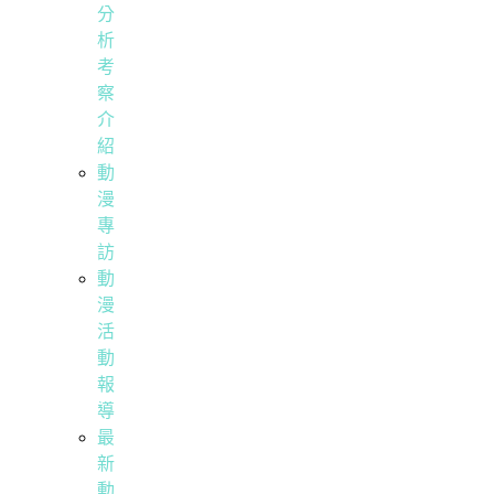
分
析
考
察
介
紹
動
漫
專
訪
動
漫
活
動
報
導
最
新
動