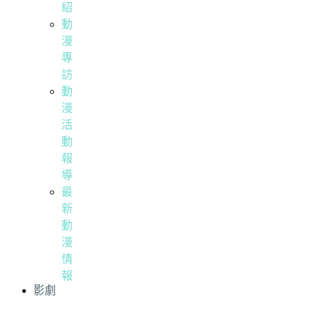
紹
動
漫
專
訪
動
漫
活
動
報
導
最
新
動
漫
情
報
影劇