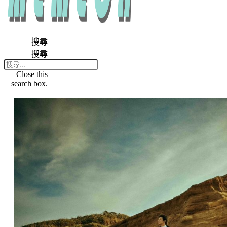
搜尋
搜尋
Close this
search box.