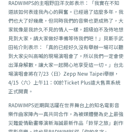
RADWIMPS的主唱野田洋次郎表示：「我實在不知
道該如何表達我內心的興奮。已經過了這麼多年，我
們也大了好幾歲，但同時我們的音樂也更成熟了，大
家就像是我許久不見的情人一樣，超級迫不及待地想
見到大家，請大家做好準備等待我們吧！」貝斯手武
田祐介則表示：「真的已經好久沒有舉辦一場可以聽
到大家尖叫高喊的現場演唱會了，所以我們一定會使
出渾身解數，讓大家一起開心地享受這一切。」台北
場演唱會將在7/23〈日〉Zepp New Taipei舉辦，
4/15〈六〉上午11：00於Ticket Plus遠大售票系統
正式開賣。
RADWIMPS近期與
活躍在世界舞台上的知名電影音
樂作曲家
陣內一真共同合作，為被媒體譽為史上最強
災難愛情動畫導演新海誠最新作品「鈴芽之旅」創作
電影音樂。
這也是
RADWIMPS
從「你的名字」