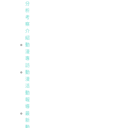
分
析
考
察
介
紹
動
漫
專
訪
動
漫
活
動
報
導
最
新
動