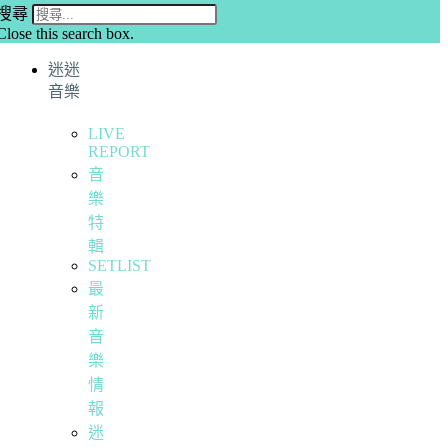
搜尋
Close this search box.
迷迷
音樂
LIVE
REPORT
音
樂
特
輯
SETLIST
最
新
音
樂
情
報
迷