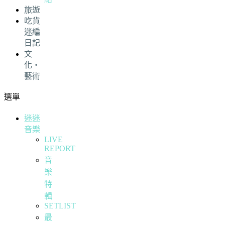
旅遊
吃貨
迷編
日記
文
化・
藝術
選單
迷迷
音樂
LIVE
REPORT
音
樂
特
輯
SETLIST
最