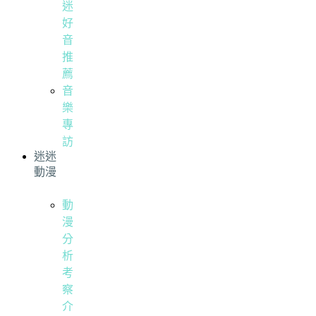
迷
好
音
推
薦
音
樂
專
訪
迷迷
動漫
動
漫
分
析
考
察
介