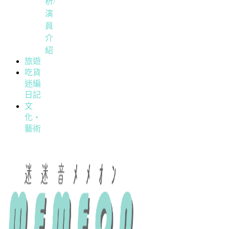
析/
演
員
介
紹
旅遊
吃貨
迷編
日記
文
化・
藝術