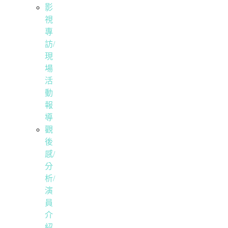
影
視
專
訪/
現
場
活
動
報
導
觀
後
感/
分
析/
演
員
介
紹