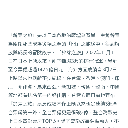
「鈴芽之旅」是以日本各地的廢墟為背景，主角鈴芽
為關閉那些成為災禍之源的「門」之旅途中，得到解
放與成長的冒險故事。「鈴芽之旅」
2022
年
11
月
11
日在日本上映以來，創下蟬聯
3
週的排行冠軍，累計
至今票房超過
142.2
億日元。海外方面成績自
3
月
2
日
上映以來也刷新不少紀錄，在台灣、香港、澳門、印
尼、菲律賓、馬來西亞、新加坡、韓國、越南、中國
等地都有排名第一的好佳績。台灣方面日前也宣布
「鈴芽之旅」票房成績不僅上映以來也是連續
3
週全
台票房第一外，全台票房更是衝破
2
億，登台灣影史
上日本電影
票房
TOP 5
。除了電影故事催淚動人，不