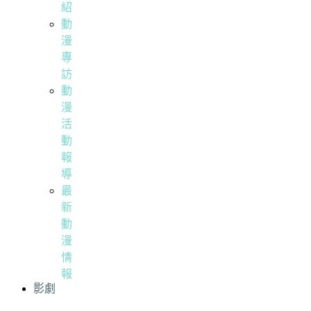
紹
動
漫
專
訪
動
漫
活
動
報
導
最
新
動
漫
情
報
影劇