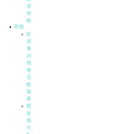
漫
情
報
影劇
影
視
專
訪/
現
場
活
動
報
導
觀
後
感/
分