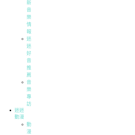
新
音
樂
情
報
迷
迷
好
音
推
薦
音
樂
專
訪
迷迷
動漫
動
漫