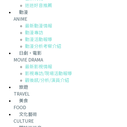
迷迷好音推薦
動漫
ANIME
最新動漫情報
動漫專訪
動漫活動報導
動漫分析考察介紹
日劇・電影
MOVIE DRAMA
最新影視情報
影視專訪/現場活動報導
觀後感/分析/演員介紹
旅遊
TRAVEL
美食
FOOD
文化藝術
CULTURE