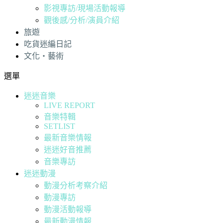
影視專訪/現場活動報導
觀後感/分析/演員介紹
旅遊
吃貨迷編日記
文化・藝術
選單
迷迷音樂
LIVE REPORT
音樂特輯
SETLIST
最新音樂情報
迷迷好音推薦
音樂專訪
迷迷動漫
動漫分析考察介紹
動漫專訪
動漫活動報導
最新動漫情報