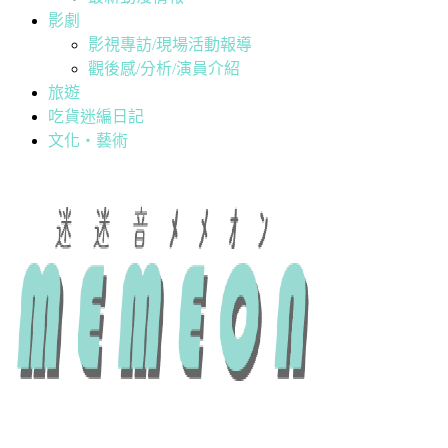
影劇
影視專訪/現場活動報導
觀後感/分析/演員介紹
旅遊
吃貨迷編日記
文化・藝術