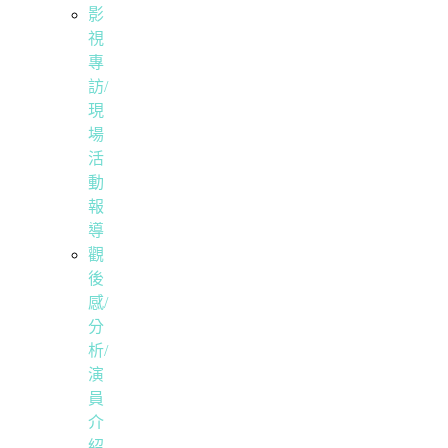
影
視
專
訪/
現
場
活
動
報
導
觀
後
感/
分
析/
演
員
介
紹