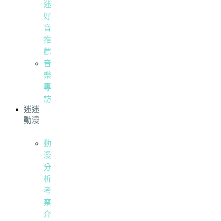
迷
好
音
推
薦
音
樂
專
訪
迷迷
動漫
動
漫
分
析
考
察
介