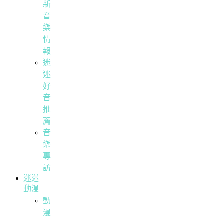
新
音
樂
情
報
迷
迷
好
音
推
薦
音
樂
專
訪
迷迷
動漫
動
漫