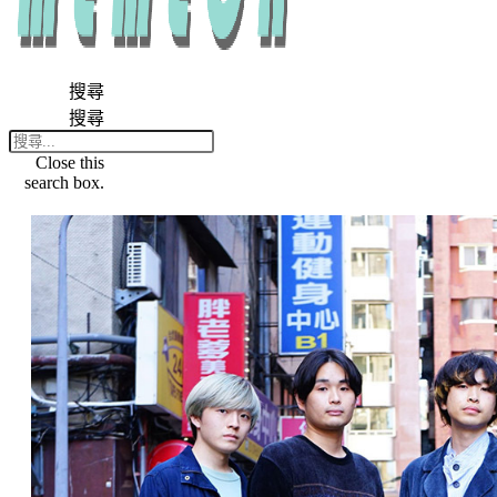
搜尋
搜尋
Close this
search box.