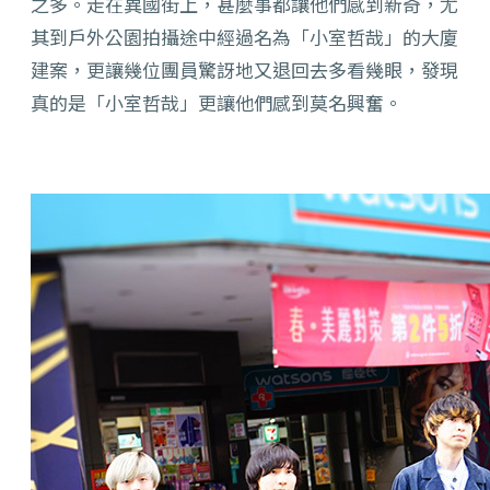
之多。走在異國街上，甚麼事都讓他們感到新奇，尤
其到戶外公園拍攝途中經過名為「小室哲哉」的大廈
建案，更讓幾位團員驚訝地又退回去多看幾眼，發現
真的是「小室哲哉」更讓他們感到莫名興奮。