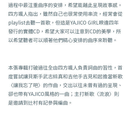
過程中最注重曲序的安排，希望能藉此呈現故事感。
四方颯人指出，雖然自己也很常使用串流，經常會從
playlist去聽一首歌，但這是YAJICO GIRL睽違四年
發行的實體CD，希望大家可以注意到CD的美學，所
以希望聽者可以順著他們精心安排的曲序來聆聽。
本張專輯打破過往全由四方颯人負責詞曲的習性，首
度嘗試讓貝斯手武志綜真和吉他手吉見和起擔當新歌
〈讓我忘了吧〉的作曲，交出以往未曾有過的呈現、
卻也帶有YAJICO風格的一曲；主打新歌〈流浪〉則
是邀請到辻村有記參與編曲。