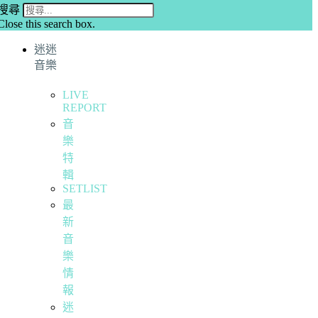
搜尋
Close this search box.
迷迷
音樂
LIVE
REPORT
音
樂
特
輯
SETLIST
最
新
音
樂
情
報
迷