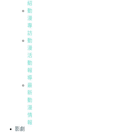
紹
動
漫
專
訪
動
漫
活
動
報
導
最
新
動
漫
情
報
影劇