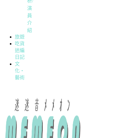
析/
演
員
介
紹
旅遊
吃貨
迷編
日記
文
化・
藝術