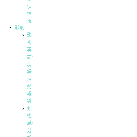
漫
情
報
影劇
影
視
專
訪/
現
場
活
動
報
導
觀
後
感/
分