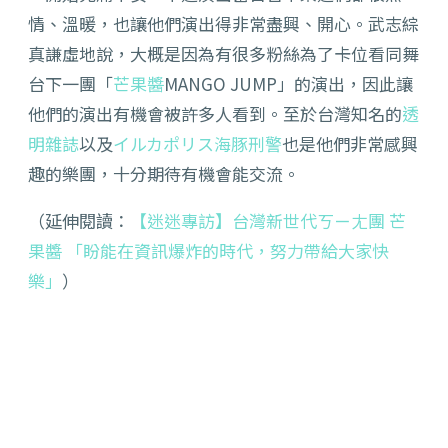
情、溫暖，也讓他們演出得非常盡興、開心。武志綜
真謙虛地說，大概是因為有很多粉絲為了卡位看同舞
台下一團「
芒果醬
MANGO JUMP」的演出，因此讓
他們的演出有機會被許多人看到。至於台灣知名的
透
明雜誌
以及
イルカポリス海豚刑警
也是他們非常感興
趣的樂團，十分期待有機會能交流。
（延伸閱讀：
【迷迷專訪】台灣新世代ㄎㄧㄤ團 芒
果醬 「盼能在資訊爆炸的時代，努力帶給大家快
樂」
）