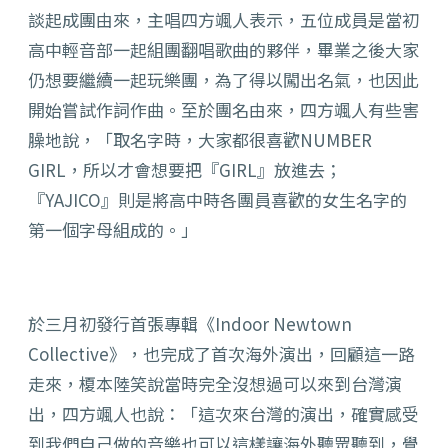
談起成團由來，主唱四方颯人表示，五位成員是當初
高中輕音部一起組團翻唱歌曲的夥伴，畢業之後大家
仍想要繼續一起玩樂團，為了得以闖出名氣，也因此
開始嘗試作詞作曲。至於團名由來，四方颯人有些害
臊地說，「取名字時，大家都很喜歡NUMBER
GIRL，所以才會想要把『GIRL』放進去；
『YAJICO』則是將高中時各團員喜歡的女生名字的
第一個字母組成的。」
於三月初發行首張專輯《Indoor Newtown
Collective》，也完成了首次海外演出，回顧這一路
走來，榎本陸笑說當時完全沒想過可以來到台灣演
出，四方颯人也說：「這次來台灣的演出，確實感受
到我們自己做的音樂也可以這樣讓海外聽眾聽到，覺