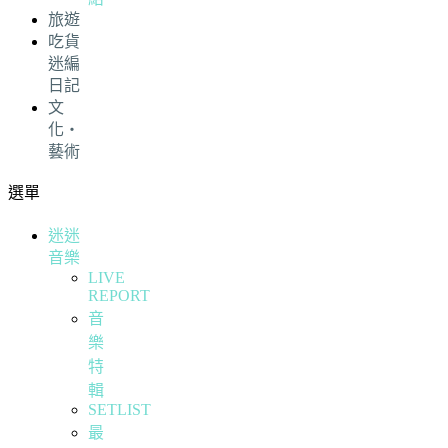
旅遊
吃貨
迷編
日記
文
化・
藝術
選單
迷迷
音樂
LIVE
REPORT
音
樂
特
輯
SETLIST
最