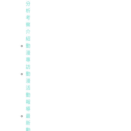
分
析
考
察
介
紹
動
漫
專
訪
動
漫
活
動
報
導
最
新
動