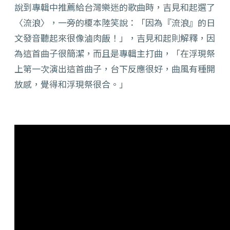
說到專輯中推薦給台灣樂迷的歌曲時，吉見和起選了
〈流浪〉，一旁的榎本陸笑說：「因為『流浪』的日
文發音聽起來很像滷肉飯！」，吉見和起則解釋，因
為這首曲子很簡潔，而且是專輯主打曲，「在浮現祭
上第一次演出這首曲子，台下反應很好，曲風有種開
放感，覺得和浮現祭很合。」