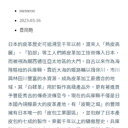
memeon
2023-03-16
豊岡鞄
日本的皮革歷史可追溯至千年以前，渡來人「熟皮高
麗」、「狛部」等工人們將皮革加工技術傳入日本，
而被視為關西通往亞太地區的大門，自古以來作為海
陸樞紐的兵庫縣，靠近大海的姫路輔以揖保川、市川
與林田川豐富的水資源，成為皮革加工最適合的地
域，其「白鞣革」用於製作高級產品外，更有著進貢
予豐臣秀吉的傳奇流傳至今。現在的兵庫縣不僅是日
本國內規模最大的皮革產地，有「皮鞄之城」的豐岡
擁有日本唯一的「皮包工業園區」，並包辦了日本產
皮包約七成的製作。乘載千年以上的驕傲歷史，兵庫