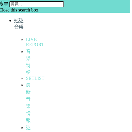
搜尋
Close this search box.
迷迷
音樂
LIVE
REPORT
音
樂
特
輯
SETLIST
最
新
音
樂
情
報
迷