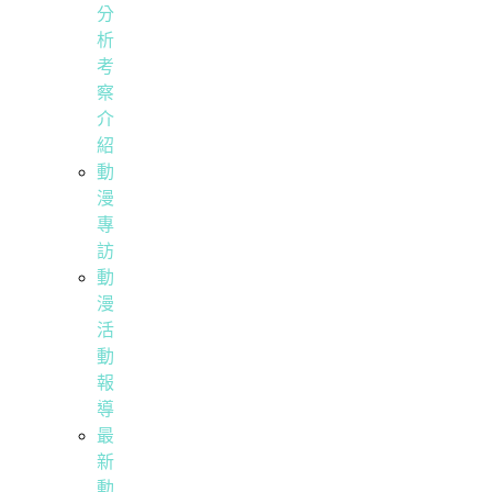
分
析
考
察
介
紹
動
漫
專
訪
動
漫
活
動
報
導
最
新
動