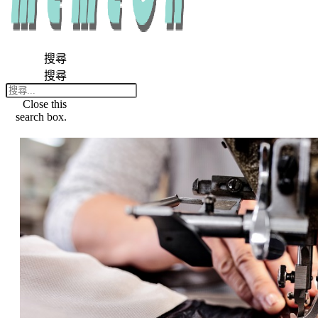
搜尋
搜尋
Close this
search box.