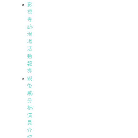
影
視
專
訪/
現
場
活
動
報
導
觀
後
感/
分
析/
演
員
介
紹