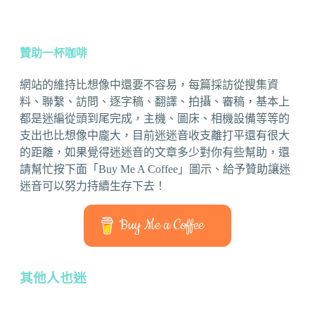
贊助一杯咖啡
網站的維持比想像中還要不容易，每篇採訪從搜集資
料、聯繫、訪問、逐字稿、翻譯、拍攝、審稿，基本上
都是迷編從頭到尾完成，主機、圖床、相機設備等等的
支出也比想像中龐大，目前迷迷音收支離打平還有很大
的距離，如果覺得迷迷音的文章多少對你有些幫助，還
請幫忙按下面「Buy Me A Coffee」圖示、給予贊助讓迷
迷音可以努力持續生存下去！
Buy Me a Coffee
其他人也迷