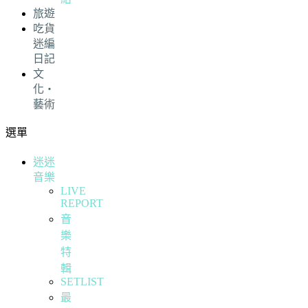
旅遊
吃貨
迷編
日記
文
化・
藝術
選單
迷迷
音樂
LIVE
REPORT
音
樂
特
輯
SETLIST
最