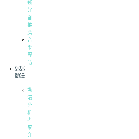
迷
好
音
推
薦
音
樂
專
訪
迷迷
動漫
動
漫
分
析
考
察
介