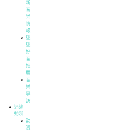
新
音
樂
情
報
迷
迷
好
音
推
薦
音
樂
專
訪
迷迷
動漫
動
漫