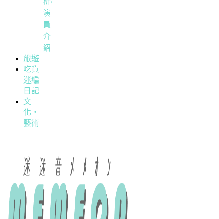
析/
演
員
介
紹
旅遊
吃貨
迷編
日記
文
化・
藝術