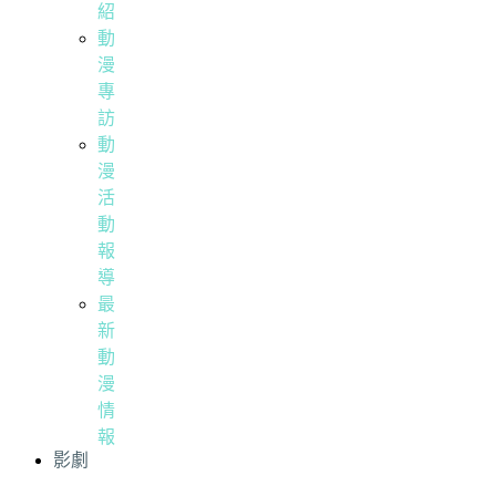
紹
動
漫
專
訪
動
漫
活
動
報
導
最
新
動
漫
情
報
影劇