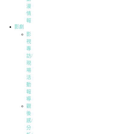
漫
情
報
影劇
影
視
專
訪/
現
場
活
動
報
導
觀
後
感/
分