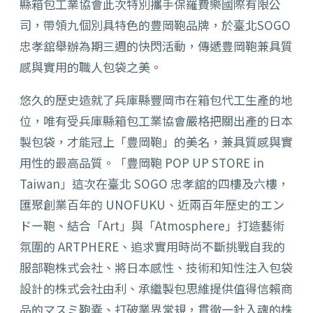
縣箱包工業協會此次特別攜手保羅費樂國際有限公
司，帶領九個別具特色的豊岡鞄品牌，於臺北SOGO
忠孝舘舉辦為期三週的快閃活動，傳遞豊岡鞄兼具質
感與實用的職人包袋之美。
悠久的歷史造就了兵庫縣豐岡市在箱包代工生產的地
位，唯有受兵庫縣箱包工業協會嚴格把關出產的日本
製包袋，才能冠上「豊岡鞄」的美名，兼具質感與實
用性的最高品質。「豊岡鞄 POP UP STORE in
Taiwan」這次在臺北 SOGO 忠孝舘的四樓及六樓，
匯聚創業百年的 UNOFUKU、近兩百年歷史的エン
ドー鞄、結合「Art」與「Atmosphere」打造藝術
氛圍的 ARTPHERE、追求實用時尚不斷挑戰自我的
服部鞄株式会社、將日本感性、技術和知性注入包袋
設計的株式会社由利、承繼製包思維提供值得信賴商
品的マスミ鞄嚢、打破業界常規，貫徹一針入魂的株