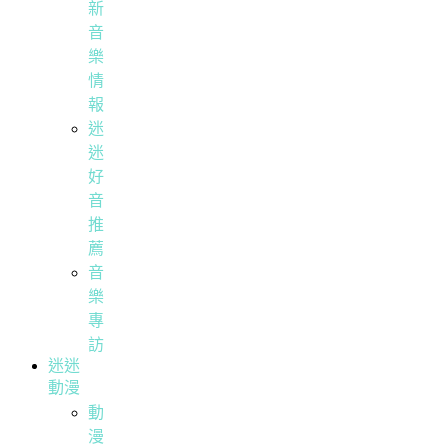
新
音
樂
情
報
迷
迷
好
音
推
薦
音
樂
專
訪
迷迷
動漫
動
漫