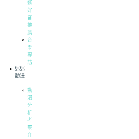
迷
好
音
推
薦
音
樂
專
訪
迷迷
動漫
動
漫
分
析
考
察
介