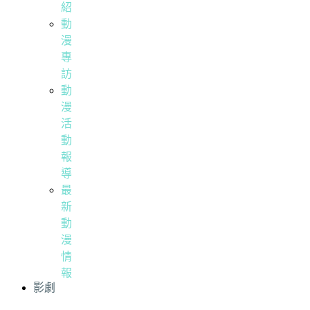
紹
動
漫
專
訪
動
漫
活
動
報
導
最
新
動
漫
情
報
影劇