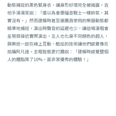
動態捕捉的黑色緊身衣，讓身形好壞完全被揭露。吉
他手湯湯笑說：「還以為會跟福音戰士一樣帥氣，其
實沒有。」然而建模時甚至連團員使用的樂器動態都
精準地捕捉，演出時聲音的延遲也少，讓這場演唱會
呈現很接近實際演出，五人也化身不同顏色的超人，
與樂迷一起在線上互動，酷炫的技術讓他們感覺像在
拍攝阿凡達。主唱智凱更打趣說：「建模時感覺整個
人的體脂降了10%，是非常優秀的體驗！」