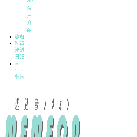
析/
演
員
介
紹
旅遊
吃貨
迷編
日記
文
化・
藝術