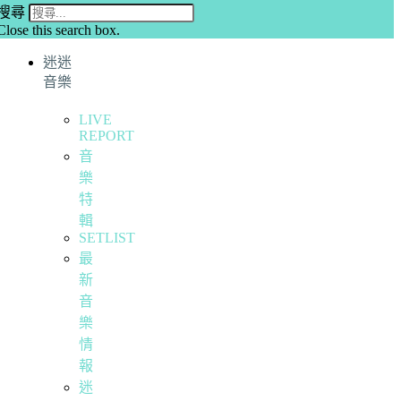
搜尋
Close this search box.
迷迷
音樂
LIVE
REPORT
音
樂
特
輯
SETLIST
最
新
音
樂
情
報
迷