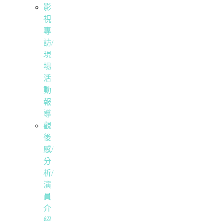
影
視
專
訪/
現
場
活
動
報
導
觀
後
感/
分
析/
演
員
介
紹