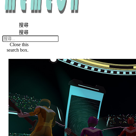
搜尋
搜尋
Close this
search box.