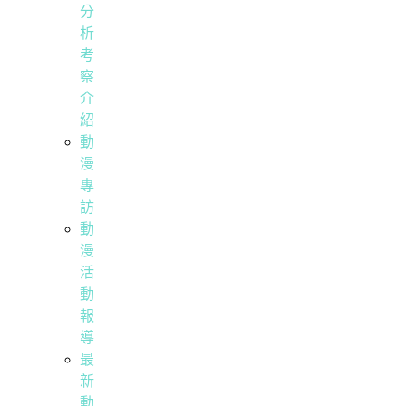
分
析
考
察
介
紹
動
漫
專
訪
動
漫
活
動
報
導
最
新
動