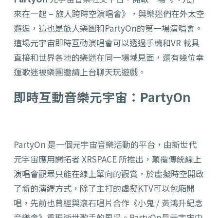
來在一起 – 旅人跨時空演唱會》，與樂迷們在外太空
邂逅，這也是旅人樂團和PartyOn的第一場演唱會。
這場元宇宙即時互動演唱會可以透過手機和VR 載具
直接和世界各地的樂迷在同一場域見面，還有幾位幸
運歌迷被樂團邀請上台聊天玩遊戲。
即時互動音樂元宇宙：PartyOn
PartyOn 是一個元宇宙音樂活動的平台，由新世代
元宇宙應用開拓者 XRSPACE 所推出，
顛覆傳統線上
演唱會觀眾只能在線上單向的觀賞，於虛擬時空開啟
了新的演繹方式，除了主打的虛擬KTV可以包廂開
唱，先前也曾經與滾石唱片合作《小鬼 / 黃鴻升紀念
音樂會》重現逝世歌手的風采。PartyOn是元宇宙中