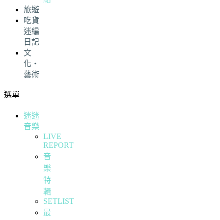
旅遊
吃貨
迷編
日記
文
化・
藝術
選單
迷迷
音樂
LIVE
REPORT
音
樂
特
輯
SETLIST
最