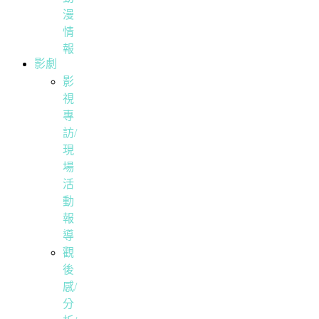
漫
情
報
影劇
影
視
專
訪/
現
場
活
動
報
導
觀
後
感/
分