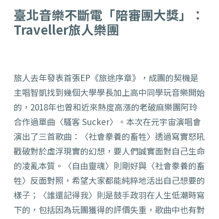
臺北音樂不斷電「陪審團大獎」：
Traveller旅人樂團
旅人去年發表首張EP《旅途序章》，成團的契機是
主唱智凱找到幾個大學學長加上高中同學玩音樂開始
的，2018年也曾和近來熱度高漲的老破麻樂團阿玲
合作過單曲〈騷客 Sucker〉。本次在元宇宙演唱會
演出了三首歌曲：〈社會豢養的畜牲〉透過寫實怒吼
戳破對於虛浮現實的幻想，要人們誠實面對自己生命
的凌亂本質。〈自由靈魂〉則剛好與〈社會豢養的畜
牲〉反面對照，希望大家都能純粹地活出自己想要的
樣子；〈誰還記得我〉則是鼓手
政羽
在人生低潮時寫
下的，包括因為玩團獲得的評價失重，歌曲中也有對