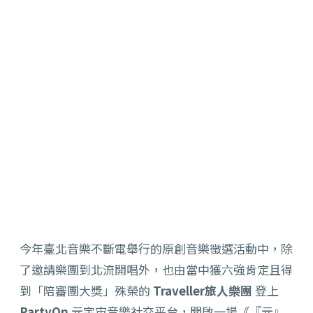
今年臺北音樂不斷電舉行的原創音樂徵選活動中，除
了邀請樂團到北流開唱外，也由當中獲六強肯定且得
到「陪審團大獎」殊榮的
Traveller旅人樂團
登上
PartyOn
元宇宙音樂社交平台，開啟一場《『元』