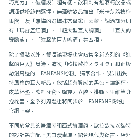
巧克力」，破牆設計超有梗。
飲料則有無酒精飲品或
調酒供粉絲們選擇，無酒精飲品推出「
米卡莎荔枝梅
果飲」及「無悔的選擇抹茶拿鐵」兩款，
調酒部分則
有「瑪雷產紅酒」、「超大型巨人調酒」、「
巨人的
脊髓液」、「進擊的巨人啤酒」共四種。
除了餐點以外，餐酒館現場也會販售全新系列的《進
擊的巨人》周邊。這次「
歐拉歐拉オラオラ」和正版
動漫周邊的「FANFANS粉粉」
獨家合作，設計出獨
特風格的巨人新品，
包括超有質感的黑色不鏽鋼杯、
皮革杯墊、飲料杯套、壓克力立牌、掛軸、里維等身
抱枕套，全系列周邊也將同步於「FANFANS
粉粉」
官網上架。
不同於常見的居酒屋和西式餐酒館，
歐拉歐拉以獨特
的設計語言配上黑白漫畫風，融合現代與復古。店外