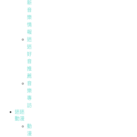
新
音
樂
情
報
迷
迷
好
音
推
薦
音
樂
專
訪
迷迷
動漫
動
漫