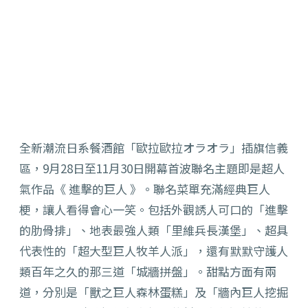
全新潮流日系餐酒館「歐拉歐拉オラオラ」插旗信義
區，9月
28日至11月30日開幕首波聯名主題即是超人
氣作品《 進擊的巨人 》。聯名菜單充滿經典巨人
梗，讓人看得會心一笑。包括外觀誘人可口的「進擊
的肋骨排」、地表最強人類「
里維兵長漢堡」、超具
代表性的「超大型巨人牧羊人派」，
還有默默守護人
類百年之久的那三道「城牆拼盤」。
甜點方面有兩
道，分別是「獸之巨人森林蛋糕」及「
牆內巨人挖掘