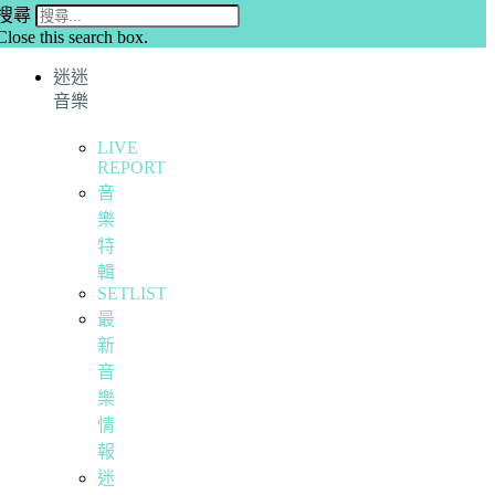
搜尋
Close this search box.
迷迷
音樂
LIVE
REPORT
音
樂
特
輯
SETLIST
最
新
音
樂
情
報
迷