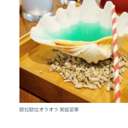
歐拉歐拉オラオラ 常設菜單