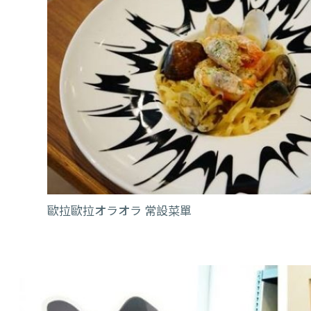
歐拉歐拉オラオラ 常設菜單