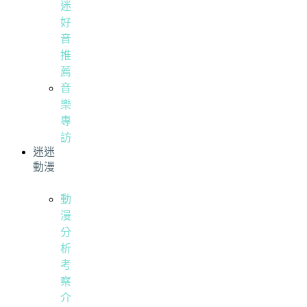
迷
好
音
推
薦
音
樂
專
訪
迷迷
動漫
動
漫
分
析
考
察
介