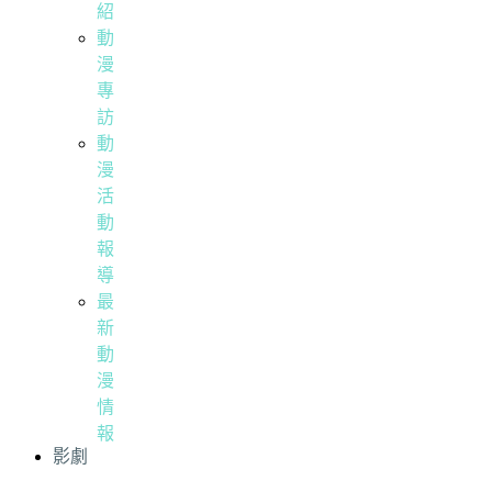
紹
動
漫
專
訪
動
漫
活
動
報
導
最
新
動
漫
情
報
影劇