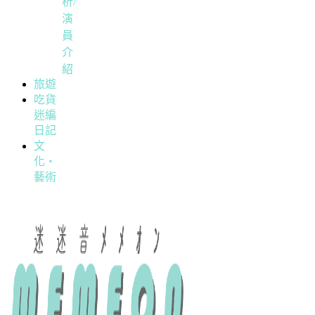
析/
演
員
介
紹
旅遊
吃貨
迷編
日記
文
化・
藝術