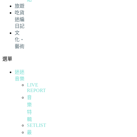
旅遊
吃貨
迷編
日記
文
化・
藝術
選單
迷迷
音樂
LIVE
REPORT
音
樂
特
輯
SETLIST
最