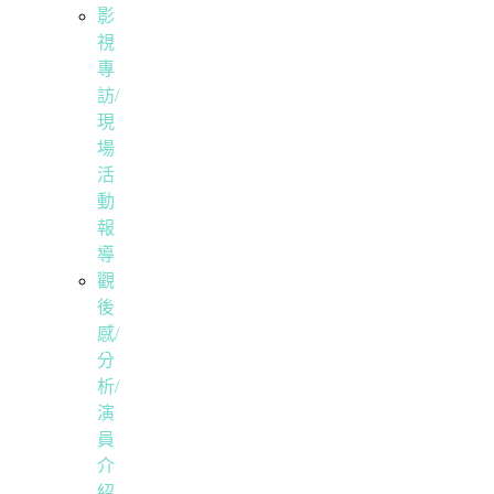
影
視
專
訪/
現
場
活
動
報
導
觀
後
感/
分
析/
演
員
介
紹