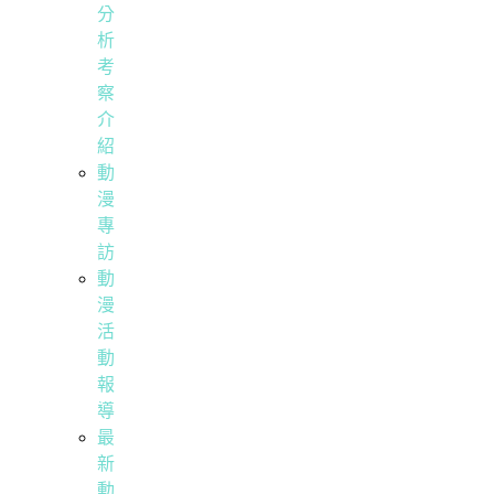
分
析
考
察
介
紹
動
漫
專
訪
動
漫
活
動
報
導
最
新
動