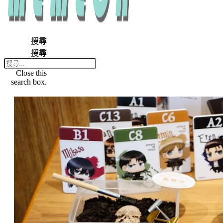
搜尋
搜尋
Close this
search box.