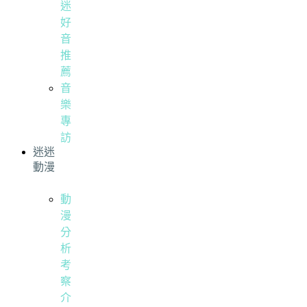
迷
好
音
推
薦
音
樂
專
訪
迷迷
動漫
動
漫
分
析
考
察
介