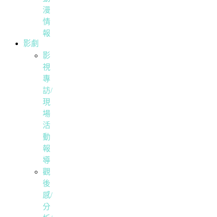
漫
情
報
影劇
影
視
專
訪/
現
場
活
動
報
導
觀
後
感/
分