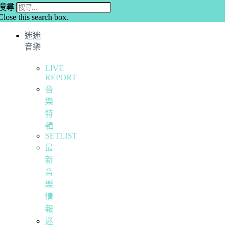
搜尋
Close this search box.
迷迷
音樂
LIVE
REPORT
音
樂
特
輯
SETLIST
最
新
音
樂
情
報
迷