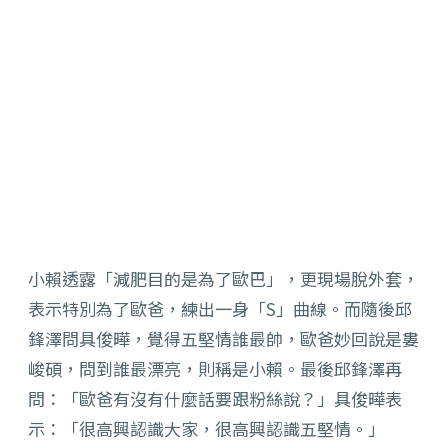
小賴透露「減肥目的是為了歐巴」，更現場脫外套，
表示特別為了歐爸，練出一身「S」曲線。而隨後邱
鋒澤問具俊曄，覺得五堅情誰最帥，歐爸妙回說是婁
峻碩，問到誰最漂亮，則稱是小賴。最後邱鋒澤再
問：「歐爸有沒有什麼話要跟粉絲說？」具俊曄表
示：「很高興認識大家，很高興認識五堅情。」