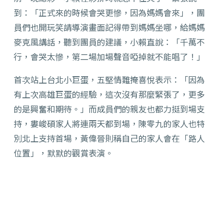
到：「正式來的時候會哭更慘，因為媽媽會來」，團
員們也開玩笑請導演畫面記得帶到媽媽坐哪，給媽媽
麥克風講話，聽到團員的建議，小賴直說：「千萬不
行，會哭太慘，第二場加場聲音啞掉就不能唱了！」
首次站上台北小巨蛋，五堅情難掩喜悅表示：「因為
有上次高雄巨蛋的經驗，這次沒有那麼緊張了，更多
的是興奮和期待。」而成員們的親友也都力挺到場支
持，婁峻碩家人將連兩天都到場，陳零九的家人也特
別北上支持首場，黃偉晉則稱自己的家人會在「路人
位置」，默默的觀賞表演。