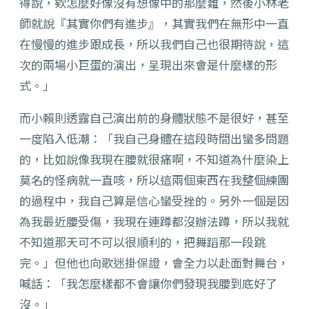
得說，欸怎麼好像沒有想像中的那麼難，然後小林老
師就說『其實你們有進步』，其實我們在無形中一直
在慢慢的進步跟成長，所以我們自己也很期待說，這
次的兩場小巨蛋的演出，呈現出來會是什麼樣的形
式。」
而小賴則透露自己演出前的身體狀態不是很好，甚至
一度陷入低潮：「我自己身體在這段時間出蠻多問題
的，比如說像我現在腰就很痛啊，不知道為什麼染上
莫名的怪病就一直咳，所以這兩個東西在我整個練團
的過程中，我自己算是信心蠻受挫的。另外一個是因
為我最近腰受傷，我現在連蹲都沒辦法蹲，所以我就
不知道那天可不可以很順利的，把舞蹈那一段跳
完。」但他也向歌迷掛保證，會全力以赴面對舞台，
喊話：「我怎麼樣都不會讓你們發現我腰到底好了
沒。」