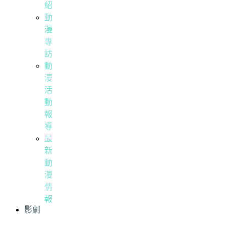
紹
動
漫
專
訪
動
漫
活
動
報
導
最
新
動
漫
情
報
影劇