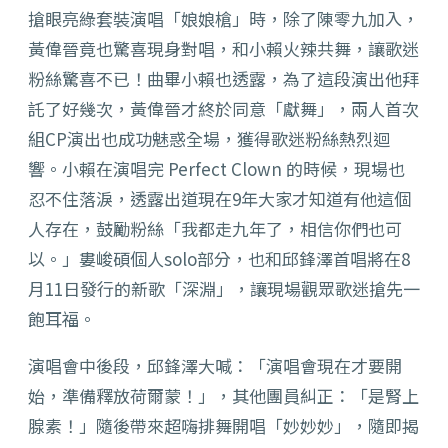
搶眼亮綠套裝演唱「娘娘槍」時，除了陳零九加入，
黃偉晉竟也驚喜現身對唱，和小賴火辣共舞，讓歌迷
粉絲驚喜不已！曲畢小賴也透露，為了這段演出他拜
託了好幾次，黃偉晉才終於同意「獻舞」，兩人首次
組CP演出也成功魅惑全場，獲得歌迷粉絲熱烈迴
響。小賴在演唱完 Perfect Clown 的時候，現場也
忍不住落淚，透露出道現在9年大家才知道有他這個
人存在，鼓勵粉絲「我都走九年了，相信你們也可
以。」婁峻碩個人solo部分，也和邱鋒澤首唱將在8
月11日發行的新歌「深淵」，讓現場觀眾歌迷搶先一
飽耳福。
演唱會中後段，邱鋒澤大喊：「演唱會現在才要開
始，準備釋放荷爾蒙！」，其他團員糾正：「是腎上
腺素！」隨後帶來超嗨排舞開唱「妙妙妙」，隨即揭