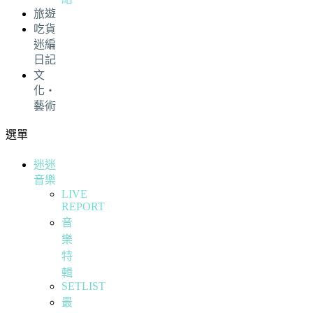
旅遊
吃貨
迷編
日記
文
化・
藝術
選單
迷迷
音樂
LIVE
REPORT
音
樂
特
輯
SETLIST
最