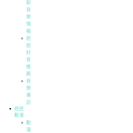
新
音
樂
情
報
迷
迷
好
音
推
薦
音
樂
專
訪
迷迷
動漫
動
漫