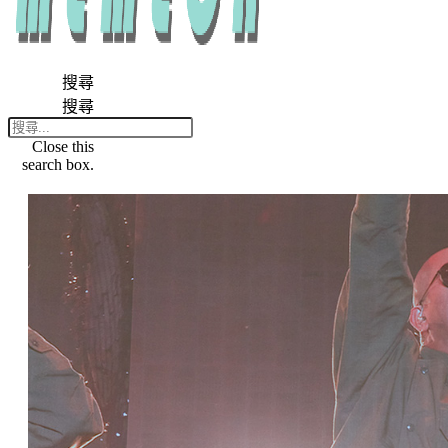
搜尋
搜尋
Close this
search box.