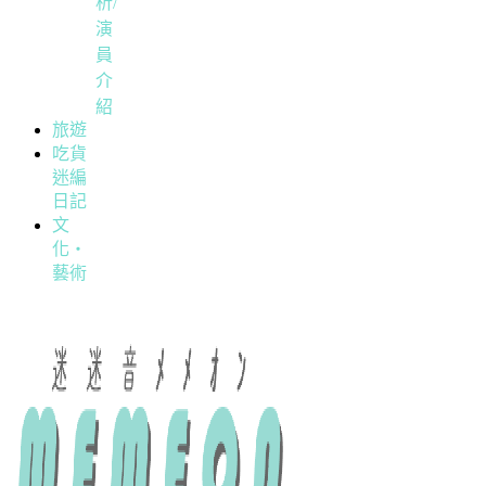
析/
演
員
介
紹
旅遊
吃貨
迷編
日記
文
化・
藝術