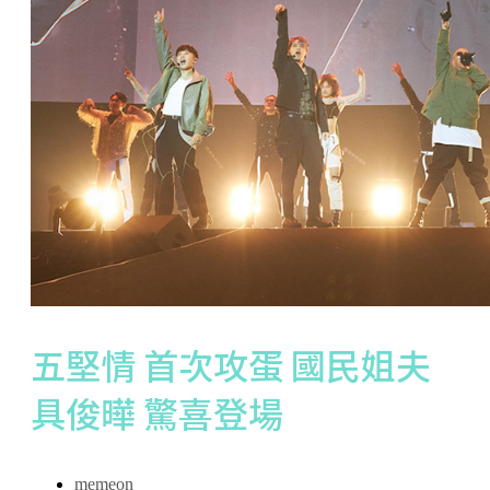
五堅情 首次攻蛋 國民姐夫
具俊曄 驚喜登場
memeon