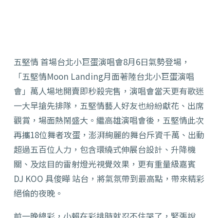
五堅情 首場台北小巨蛋演唱會8月6日氣勢登場，
「五堅情Moon Landing月面著陸台北小巨蛋演唱
會」萬人場地開賣即秒殺完售，演唱會當天更有歌迷
一大早搶先排隊，五堅情藝人好友也紛紛獻花、出席
觀賞，場面熱鬧盛大。繼高雄演唱會後，五堅情此次
再攜18位舞者攻蛋，澎湃絢麗的舞台斥資千萬、出動
超過五百位人力，包含環繞式伸展台設計、升降機
關、及炫目的雷射燈光視覺效果，更有重量級嘉賓
DJ KOO 具俊曄 站台，將氣氛帶到最高點，帶來精彩
絕倫的夜晚。
前一晚總彩，小賴在彩排時就忍不住哭了，緊張說