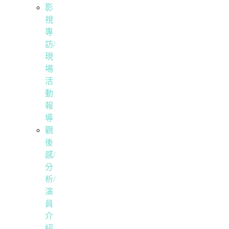
影
視
專
訪/
現
場
活
動
報
導
觀
後
感/
分
析/
演
員
介
紹