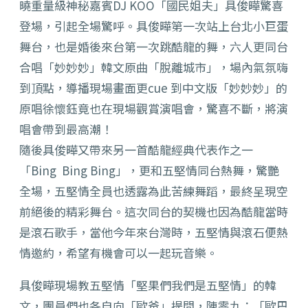
曉重量級神秘嘉賓DJ KOO「國民姐夫」具俊曄驚喜
登場，引起全場驚呼。具俊曄第一次站上台北小巨蛋
舞台，也是婚後來台第一次跳酷龍的舞，六人更同台
合唱「妙妙妙」韓文原曲「脫離城市」，場內氣氛嗨
到頂點，導播現場畫面更cue 到中文版「妙妙妙」的
原唱徐懷鈺竟也在現場觀賞演唱會，驚喜不斷，將演
唱會帶到最高潮！
隨後具俊曄又帶來另一首酷龍經典代表作之一
「Bing Bing Bing」，更和五堅情同台熱舞，驚艷
全場，五堅情全員也透露為此苦練舞蹈，最終呈現空
前絕後的精彩舞台。這次同台的契機也因為酷龍當時
是滾石歌手，當他今年來台灣時，五堅情與滾石便熱
情邀約，希望有機會可以一起玩音樂。
具俊曄現場教五堅情「堅果們我們是五堅情」的韓
文，團員們也各自向「歐爸」提問，陳零九：「歐巴