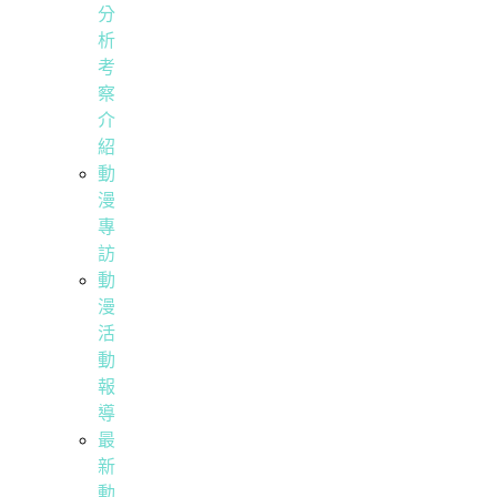
分
析
考
察
介
紹
動
漫
專
訪
動
漫
活
動
報
導
最
新
動