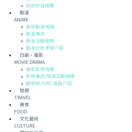
迷迷好音推薦
動漫
ANIME
最新動漫情報
動漫專訪
動漫活動報導
動漫分析考察介紹
日劇・電影
MOVIE DRAMA
最新影視情報
影視專訪/現場活動報導
觀後感/分析/演員介紹
旅遊
TRAVEL
美食
FOOD
文化藝術
CULTURE