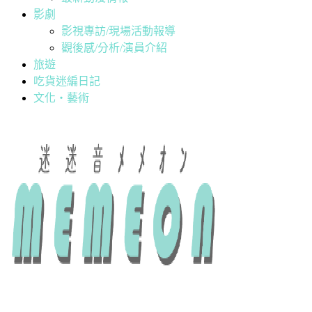
影劇
影視專訪/現場活動報導
觀後感/分析/演員介紹
旅遊
吃貨迷編日記
文化・藝術