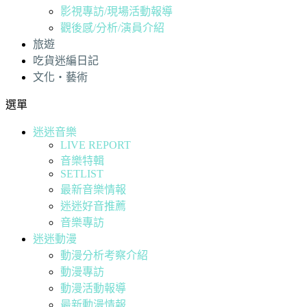
影視專訪/現場活動報導
觀後感/分析/演員介紹
旅遊
吃貨迷編日記
文化・藝術
選單
迷迷音樂
LIVE REPORT
音樂特輯
SETLIST
最新音樂情報
迷迷好音推薦
音樂專訪
迷迷動漫
動漫分析考察介紹
動漫專訪
動漫活動報導
最新動漫情報