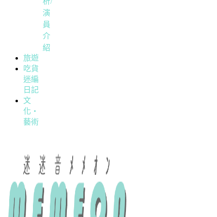
析/
演
員
介
紹
旅遊
吃貨
迷編
日記
文
化・
藝術