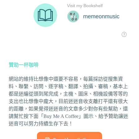
贊助一杯咖啡
網站的維持比想像中還要不容易，每篇採訪從搜集資
料、聯繫、訪問、逐字稿、翻譯、拍攝、審稿，基本上
都是迷編從頭到尾完成，主機、圖床、相機設備等等的
支出也比想像中龐大，目前迷迷音收支離打平還有很大
的距離，如果覺得迷迷音的文章多少對你有些幫助，還
請幫忙按下面「Buy Me A Coffee」圖示、給予贊助讓迷
迷音可以努力持續生存下去！