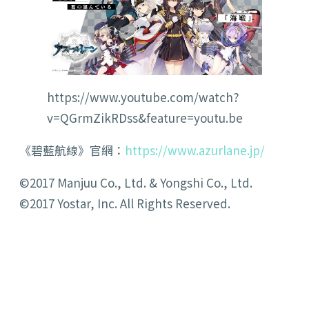
https://www.youtube.com/watch?
v=QGrmZikRDss&feature=youtu.be
《碧藍航線》官網：
https://www.azurlane.jp/
©2017 Manjuu Co., Ltd. & Yongshi Co., Ltd.
©2017 Yostar, Inc. All Rights Reserved.