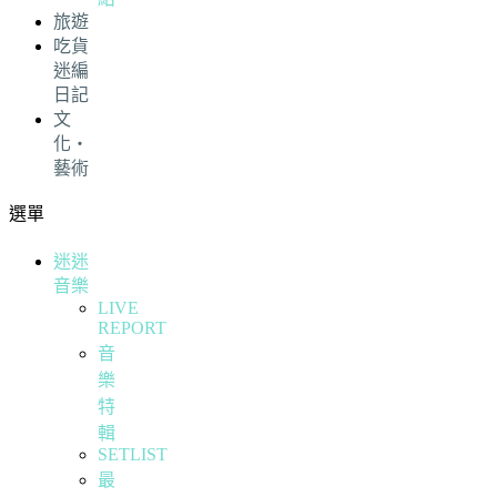
旅遊
吃貨
迷編
日記
文
化・
藝術
選單
迷迷
音樂
LIVE
REPORT
音
樂
特
輯
SETLIST
最