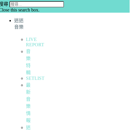
搜尋
Close this search box.
迷迷
音樂
LIVE
REPORT
音
樂
特
輯
SETLIST
最
新
音
樂
情
報
迷