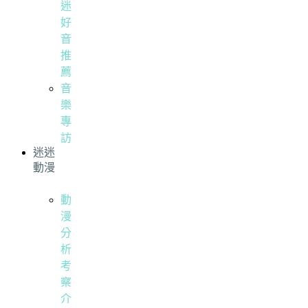
迷
好
音
推
薦
音
樂
專
訪
迷迷
動漫
動
漫
分
析
考
察
介