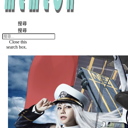
搜尋
搜尋
Close this
search box.