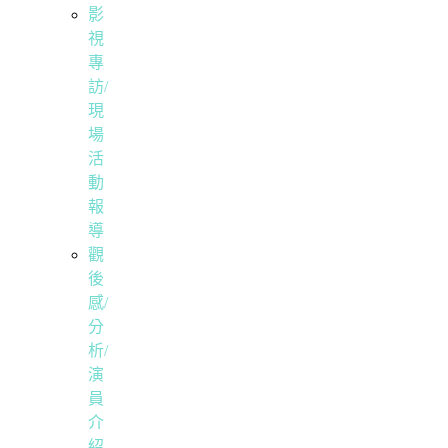
影
視
專
訪/
現
場
活
動
報
導
觀
後
感/
分
析/
演
員
介
紹