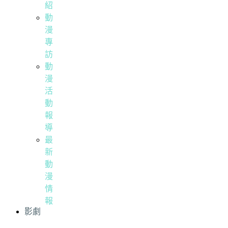
紹
動
漫
專
訪
動
漫
活
動
報
導
最
新
動
漫
情
報
影劇