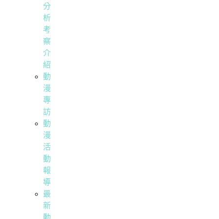
分
析
考
察
介
紹
動
漫
專
訪
動
漫
活
動
報
導
最
新
動