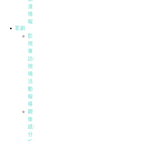
漫
情
報
影劇
影
視
專
訪/
現
場
活
動
報
導
觀
後
感/
分