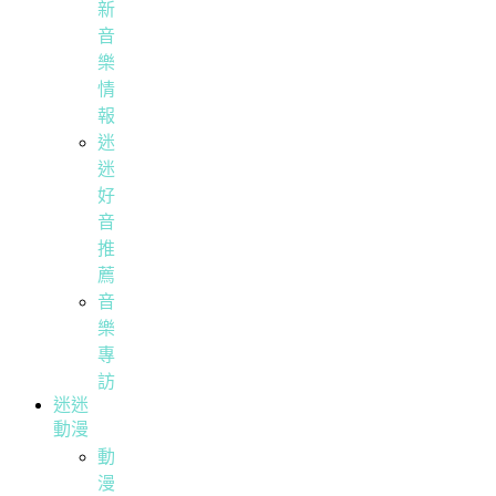
新
音
樂
情
報
迷
迷
好
音
推
薦
音
樂
專
訪
迷迷
動漫
動
漫