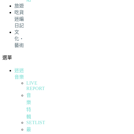
旅遊
吃貨
迷編
日記
文
化・
藝術
選單
迷迷
音樂
LIVE
REPORT
音
樂
特
輯
SETLIST
最