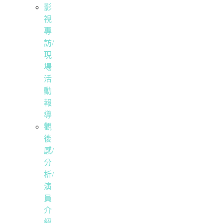
影
視
專
訪/
現
場
活
動
報
導
觀
後
感/
分
析/
演
員
介
紹