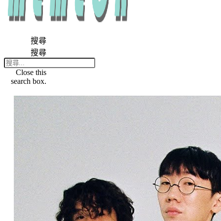
搜尋
搜尋
Close this
search box.