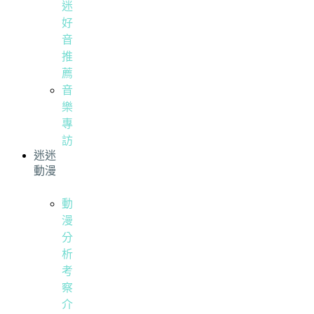
迷
好
音
推
薦
音
樂
專
訪
迷迷
動漫
動
漫
分
析
考
察
介