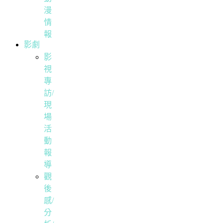
漫
情
報
影劇
影
視
專
訪/
現
場
活
動
報
導
觀
後
感/
分