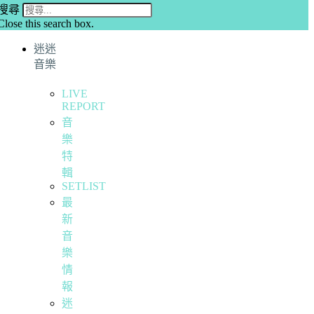
搜尋
Close this search box.
迷迷
音樂
LIVE
REPORT
音
樂
特
輯
SETLIST
最
新
音
樂
情
報
迷