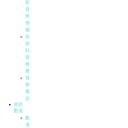
新
音
樂
情
報
迷
迷
好
音
推
薦
音
樂
專
訪
迷迷
動漫
動
漫