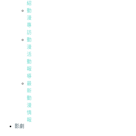
紹
動
漫
專
訪
動
漫
活
動
報
導
最
新
動
漫
情
報
影劇