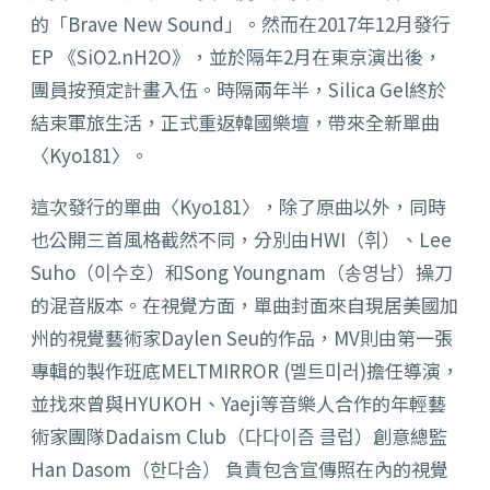
的「Brave New Sound」。然而在2017年12月發行
EP 《SiO2.nH2O》，並於隔年2月在東京演出後，
團員按預定計畫入伍。時隔兩年半，Silica Gel終於
結束軍旅生活，正式重返韓國樂壇，帶來全新單曲
〈Kyo181〉。
這次發行的單曲〈Kyo181〉，除了原曲以外，同時
也公開三首風格截然不同，分別由HWI（휘）、Lee
Suho（이수호）和Song Youngnam（송영남）操刀
的混音版本。在視覺方面，單曲封面來自現居美國加
州的視覺藝術家Daylen Seu的作品，MV則由第一張
專輯的製作班底MELTMIRROR (멜트미러)擔任導演，
並找來曾與HYUKOH、Yaeji等音樂人合作的年輕藝
術家團隊Dadaism Club（다다이즘 클럽）創意總監
Han Dasom（한다솜） 負責包含宣傳照在內的視覺