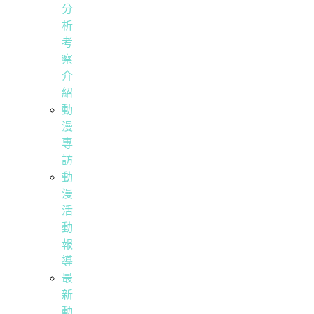
分
析
考
察
介
紹
動
漫
專
訪
動
漫
活
動
報
導
最
新
動