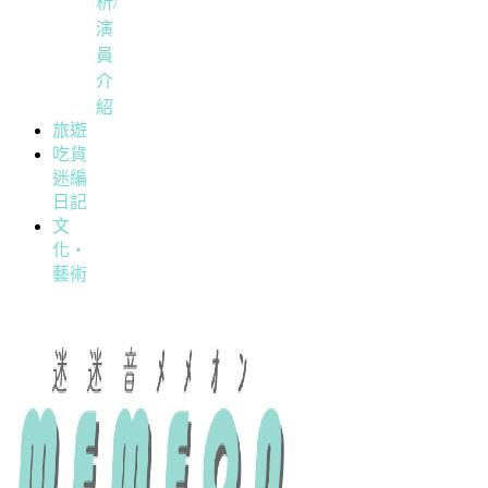
析/
演
員
介
紹
旅遊
吃貨
迷編
日記
文
化・
藝術