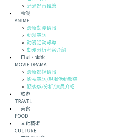
迷迷好音推薦
動漫
ANIME
最新動漫情報
動漫專訪
動漫活動報導
動漫分析考察介紹
日劇・電影
MOVIE DRAMA
最新影視情報
影視專訪/現場活動報導
觀後感/分析/演員介紹
旅遊
TRAVEL
美食
FOOD
文化藝術
CULTURE