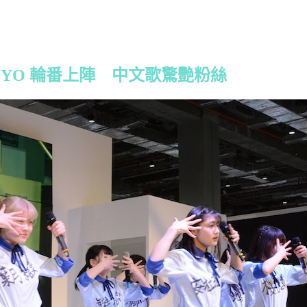
⇄JYO 輪番上陣 中文歌驚艷粉絲