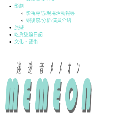
影劇
影視專訪/現場活動報導
觀後感/分析/演員介紹
旅遊
吃貨迷編日記
文化・藝術