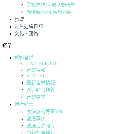
影視專訪/現場活動報導
觀後感/分析/演員介紹
旅遊
吃貨迷編日記
文化・藝術
選單
迷迷音樂
LIVE REPORT
音樂特輯
SETLIST
最新音樂情報
迷迷好音推薦
音樂專訪
迷迷動漫
動漫分析考察介紹
動漫專訪
動漫活動報導
最新動漫情報