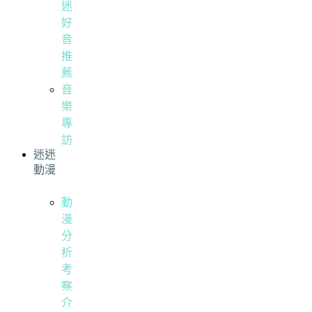
迷
好
音
推
薦
音
樂
專
訪
迷迷
動漫
動
漫
分
析
考
察
介