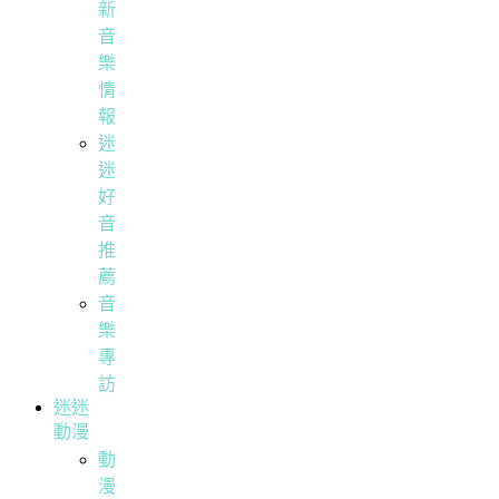
新
音
樂
情
報
迷
迷
好
音
推
薦
音
樂
專
訪
迷迷
動漫
動
漫