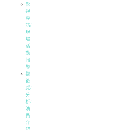
影
視
專
訪/
現
場
活
動
報
導
觀
後
感/
分
析/
演
員
介
紹