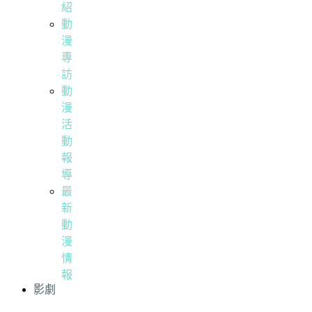
紹
動
漫
專
訪
動
漫
活
動
報
導
最
新
動
漫
情
報
影劇