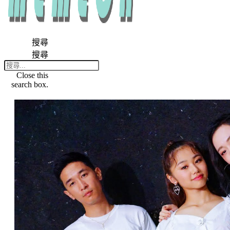
搜尋
搜尋
Close this
search box.