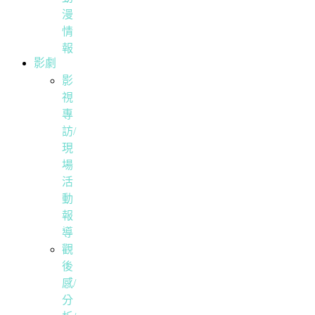
漫
情
報
影劇
影
視
專
訪/
現
場
活
動
報
導
觀
後
感/
分