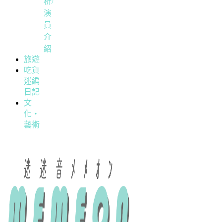
析/
演
員
介
紹
旅遊
吃貨
迷編
日記
文
化・
藝術