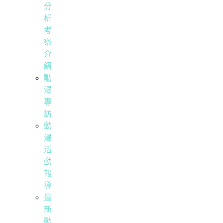
分
析
考
察
介
紹
動
漫
專
訪
動
漫
活
動
報
導
最
新
動