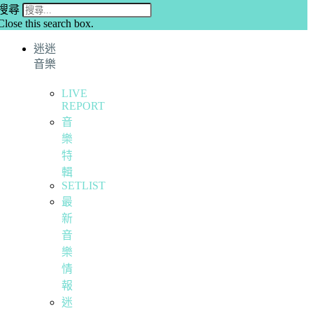
搜尋
Close this search box.
迷迷
音樂
LIVE
REPORT
音
樂
特
輯
SETLIST
最
新
音
樂
情
報
迷