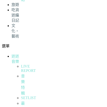
旅遊
吃貨
迷編
日記
文
化・
藝術
選單
迷迷
音樂
LIVE
REPORT
音
樂
特
輯
SETLIST
最