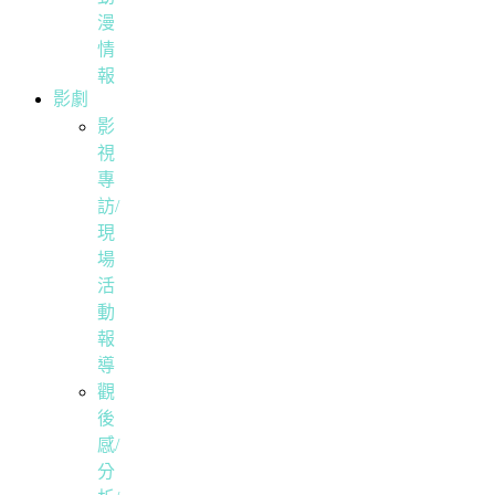
漫
情
報
影劇
影
視
專
訪/
現
場
活
動
報
導
觀
後
感/
分