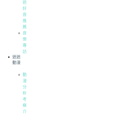
迷
好
音
推
薦
音
樂
專
訪
迷迷
動漫
動
漫
分
析
考
察
介