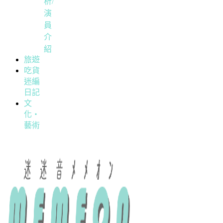
析/
演
員
介
紹
旅遊
吃貨
迷編
日記
文
化・
藝術