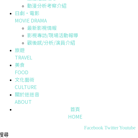
動漫分析考察介紹
日劇・電影
MOVIE DRAMA
最新影視情報
影視專訪/現場活動報導
觀後感/分析/演員介紹
旅遊
TRAVEL
美食
FOOD
文化藝術
CULTURE
關於迷迷音
ABOUT
首頁
HOME
Facebook
Twitter
Youtube
搜尋