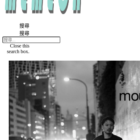
搜尋
搜尋
Close this
search box.