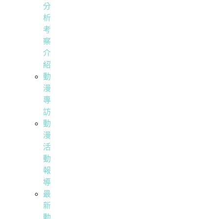
分
析
考
察
介
紹
動
漫
專
訪
動
漫
活
動
報
導
最
新
動