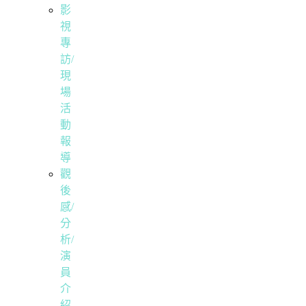
影
視
專
訪/
現
場
活
動
報
導
觀
後
感/
分
析/
演
員
介
紹