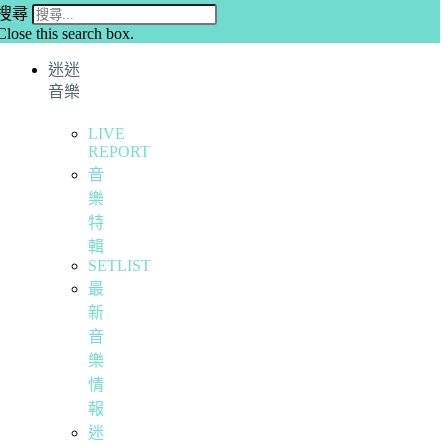
搜尋
Close this search box.
迷迷
音樂
LIVE
REPORT
音
樂
特
輯
SETLIST
最
新
音
樂
情
報
迷