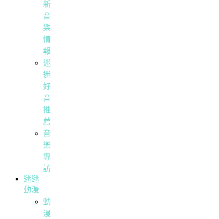
新
音
樂
情
報
迷
迷
好
音
推
薦
音
樂
專
訪
迷迷
動漫
動
漫