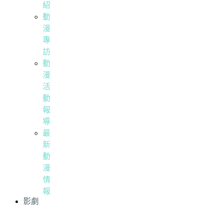
紹
動
漫
專
訪
動
漫
活
動
報
導
最
新
動
漫
情
報
影劇