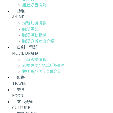
迷迷好音推薦
動漫
ANIME
最新動漫情報
動漫專訪
動漫活動報導
動漫分析考察介紹
日劇・電影
MOVIE DRAMA
最新影視情報
影視專訪/現場活動報導
觀後感/分析/演員介紹
旅遊
TRAVEL
美食
FOOD
文化藝術
CULTURE