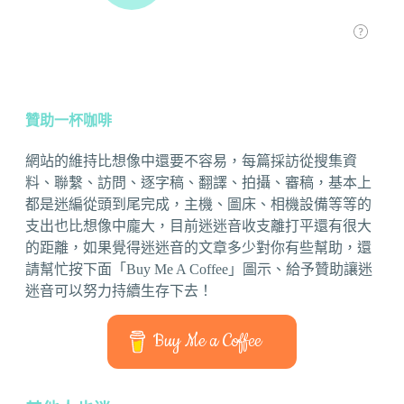
贊助一杯咖啡
網站的維持比想像中還要不容易，每篇採訪從搜集資
料、聯繫、訪問、逐字稿、翻譯、拍攝、審稿，基本上
都是迷編從頭到尾完成，主機、圖床、相機設備等等的
支出也比想像中龐大，目前迷迷音收支離打平還有很大
的距離，如果覺得迷迷音的文章多少對你有些幫助，還
請幫忙按下面「Buy Me A Coffee」圖示、給予贊助讓迷
迷音可以努力持續生存下去！
Buy Me a Coffee