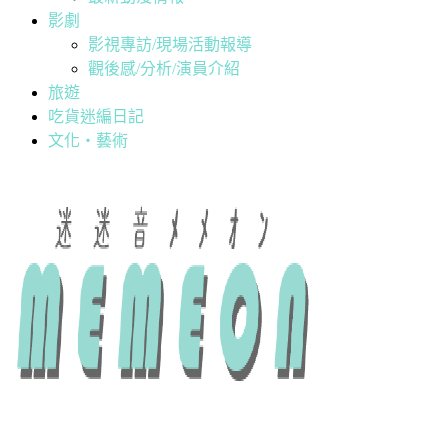
影劇
影視專訪/現場活動報導
觀後感/分析/演員介紹
旅遊
吃貨迷編日記
文化・藝術