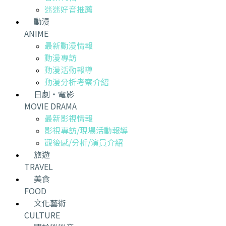
迷迷好音推薦
動漫
ANIME
最新動漫情報
動漫專訪
動漫活動報導
動漫分析考察介紹
日劇・電影
MOVIE DRAMA
最新影視情報
影視專訪/現場活動報導
觀後感/分析/演員介紹
旅遊
TRAVEL
美食
FOOD
文化藝術
CULTURE