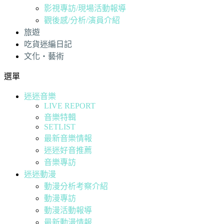
影視專訪/現場活動報導
觀後感/分析/演員介紹
旅遊
吃貨迷編日記
文化・藝術
選單
迷迷音樂
LIVE REPORT
音樂特輯
SETLIST
最新音樂情報
迷迷好音推薦
音樂專訪
迷迷動漫
動漫分析考察介紹
動漫專訪
動漫活動報導
最新動漫情報