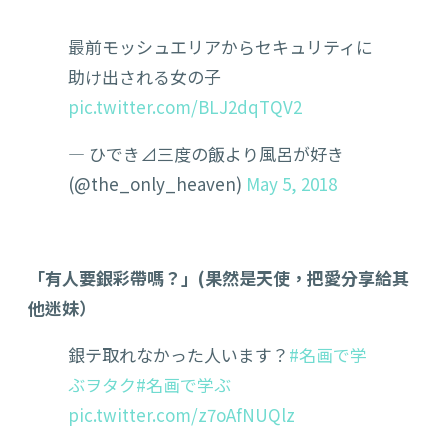
最前モッシュエリアからセキュリティに
助け出される女の子
pic.twitter.com/BLJ2dqTQV2
— ひでき⊿三度の飯より風呂が好き
(@the_only_heaven)
May 5, 2018
「有人要銀彩帶嗎？」(果然是天使，把愛分享給其
他迷妹）
銀テ取れなかった人います？
#名画で学
ぶヲタク
#名画で学ぶ
pic.twitter.com/z7oAfNUQlz