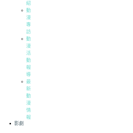
紹
動
漫
專
訪
動
漫
活
動
報
導
最
新
動
漫
情
報
影劇