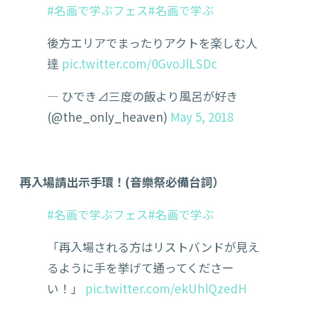
#名画で学ぶフェス
#名画で学ぶ
後方エリアでまったりアクトを楽しむ人
達
pic.twitter.com/0GvoJlLSDc
— ひでき⊿三度の飯より風呂が好き
(@the_only_heaven)
May 5, 2018
再入場請出示手環！(音樂祭必備台詞）
#名画で学ぶフェス
#名画で学ぶ
「再入場される方はリストバンドが見え
るように手を挙げて通ってくださー
い！」
pic.twitter.com/ekUhlQzedH