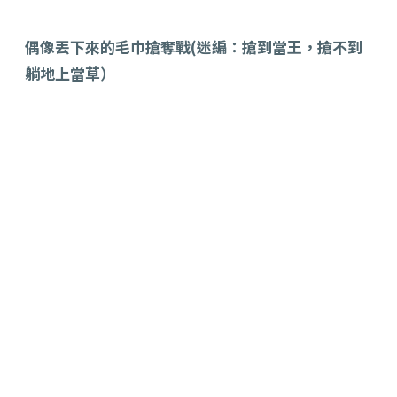
偶像丟下來的毛巾搶奪戰(迷編：搶到當王，搶不到
躺地上當草）