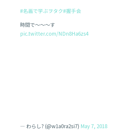
#名画で学ぶヲタク
#握手会
時間で〜〜〜す
pic.twitter.com/NDn8Ha6zs4
— わらし? (@w1a0ra2si7)
May 7, 2018