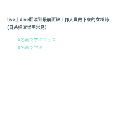
live上dive翻滾到最前面被工作人員救下來的女粉絲
(日系搖滾樂團常見）
#名画で学ぶフェス
#名画で学ぶ