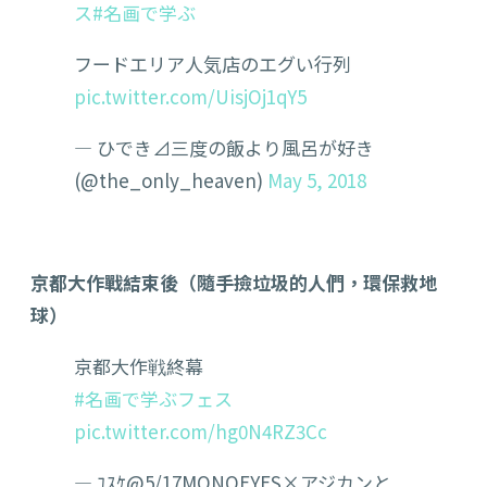
ス
#名画で学ぶ
フードエリア人気店のエグい行列
pic.twitter.com/UisjOj1qY5
— ひでき⊿三度の飯より風呂が好き
(@the_only_heaven)
May 5, 2018
京都大作戰結束後（隨手撿垃圾的人們，環保救地
球）
京都大作戦終幕
#名画で学ぶフェス
pic.twitter.com/hg0N4RZ3Cc
— ﾕｽｹ@5/17MONOEYES×アジカンと