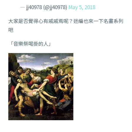
— jj40978 (@jj40978)
May 5, 2018
大家是否覺得心有戚戚焉呢？迷編也來一下名畫系列
吧
「音樂祭喝掛的人」