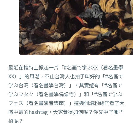
最近在推特上掀起一片「
#名画で
学ぶXX（
看名畫學
XX
）
」的風潮，不止台灣人也拍手叫好的
「#名画で
学ぶ台湾（看名畫學台灣）」，其實還有「#名画で
学ぶヲタク（看名畫學偶像宅）」和「#名画で学ぶ
フェス（看名畫學音樂節）」這幾個讓粉絲們看了大
喊中肯的hashtag，大家覺得如何呢？你又中了哪些
招呢？