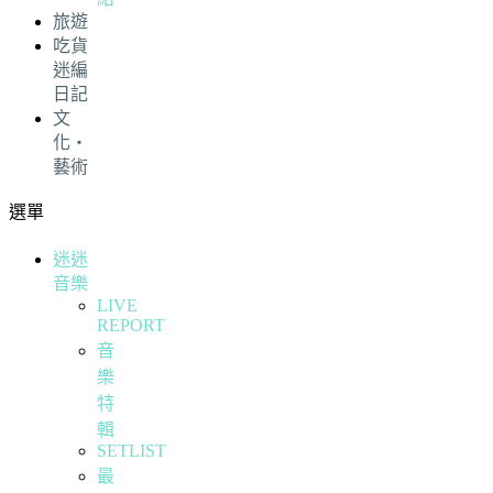
旅遊
吃貨
迷編
日記
文
化・
藝術
選單
迷迷
音樂
LIVE
REPORT
音
樂
特
輯
SETLIST
最