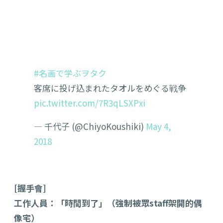
#名画で学ぶヲタク
客席に投げ込まれたタオルをめぐる戦争
pic.twitter.com/7R3qLSXPxi
— 千代子 (@ChiyoKoushiki)
May 4,
2018
[握手會]
工作人員：「時間到了」（強制被眾staff架開的偶
像宅）