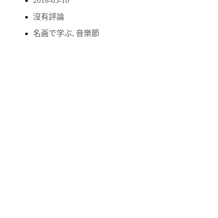
2018-05-10
沒有評論
名画で学ぶ
,
音樂節