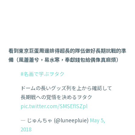
看到東京巨蛋周邊排得超長的隊伍做好長期抗戰的準
備（風蕭蕭兮，易水寒，奉獻錢包給偶像真麻煩）
#名画で学ぶヲタク
ドームの長いグッズ列を上から確認して
長期戦への覚悟を決めるヲタク
pic.twitter.com/SMSEfISZpl
— じゅんちゃ (@luneepluie)
May 5,
2018