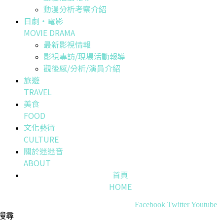
動漫分析考察介紹
日劇・電影
MOVIE DRAMA
最新影視情報
影視專訪/現場活動報導
觀後感/分析/演員介紹
旅遊
TRAVEL
美食
FOOD
文化藝術
CULTURE
關於迷迷音
ABOUT
首頁
HOME
Facebook
Twitter
Youtube
搜尋