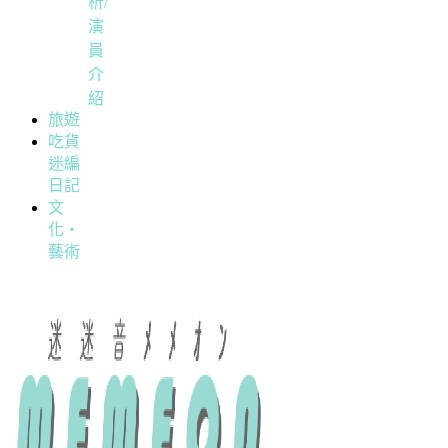
析/
演
員
介
紹
旅遊
吃貨
迷編
日記
文
化・
藝術