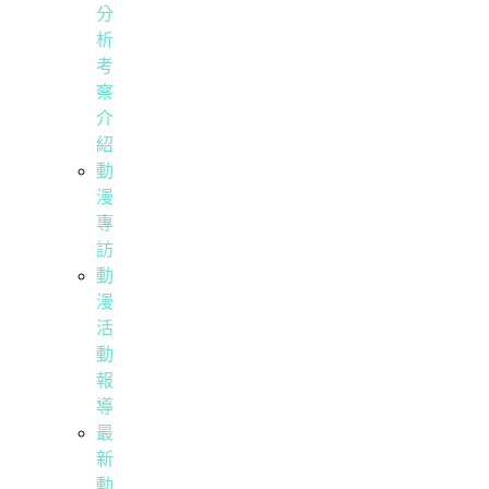
分
析
考
察
介
紹
動
漫
專
訪
動
漫
活
動
報
導
最
新
動