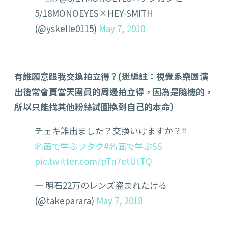
5/18MONOEYES×HEY-SMITH
(@yskelle0115)
May 7, 2018
有誰願意跟我交換拍立得？(迷編註：視覺系樂團演
出後常會賣當天團員的周邊拍立得，因為是隨機的，
所以只能找其他粉絲試圖換到自己的本命）
チェキ誰出ました？交換いけますか？
#
名画で学ぶヲタク
#名画で学ぶSS
pic.twitter.com/pTn7etUtTQ
— 明石22万のレンズ盗まれたける
(@takeparara)
May 7, 2018