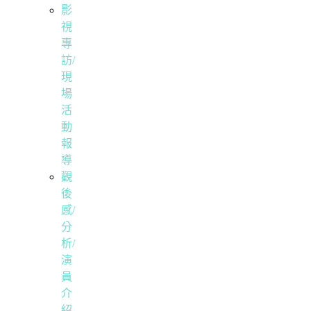
影
視
專
訪/
現
場
活
動
報
導
觀
後
感/
分
析/
演
員
介
紹