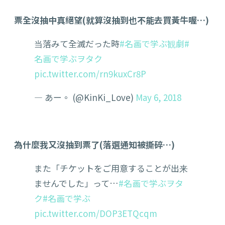
票全沒抽中真絕望(就算沒抽到也不能去買黃牛喔…)
当落みて全滅だった時
#名画で学ぶ観劇
#
名画で学ぶヲタク
pic.twitter.com/rn9kuxCr8P
— あー。 (@KinKi_Love)
May 6, 2018
為什麼我又沒抽到票了(落選通知被撕碎…)
また「チケットをご用意することが出来
ませんでした」って…
#名画で学ぶヲタ
ク
#名画で学ぶ
pic.twitter.com/DOP3ETQcqm