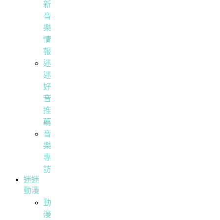
新
音
樂
情
報
迷
迷
好
音
推
薦
音
樂
專
訪
迷迷
動漫
動
漫