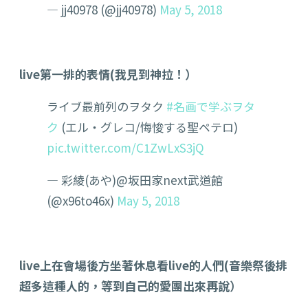
— jj40978 (@jj40978)
May 5, 2018
live第一排的表情(我見到神拉！）
ライブ最前列のヲタク
#名画で学ぶヲタ
ク
(エル・グレコ/悔悛する聖ペテロ)
pic.twitter.com/C1ZwLxS3jQ
— 彩綾(あや)@坂田家next武道館
(@x96to46x)
May 5, 2018
live上在會場後方坐著休息看live的人們(音樂祭後排
超多這種人的，等到自己的愛團出來再說）