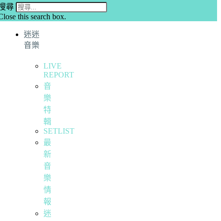
搜尋
Close this search box.
迷迷
音樂
LIVE
REPORT
音
樂
特
輯
SETLIST
最
新
音
樂
情
報
迷