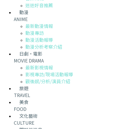
迷迷好音推薦
動漫
ANIME
最新動漫情報
動漫專訪
動漫活動報導
動漫分析考察介紹
日劇・電影
MOVIE DRAMA
最新影視情報
影視專訪/現場活動報導
觀後感/分析/演員介紹
旅遊
TRAVEL
美食
FOOD
文化藝術
CULTURE