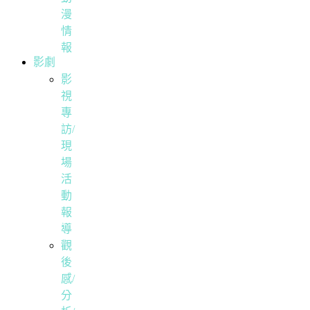
漫
情
報
影劇
影
視
專
訪/
現
場
活
動
報
導
觀
後
感/
分