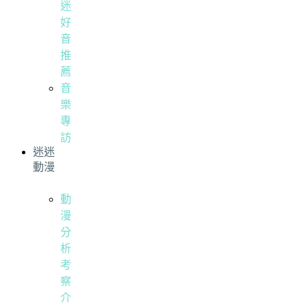
迷
好
音
推
薦
音
樂
專
訪
迷迷
動漫
動
漫
分
析
考
察
介