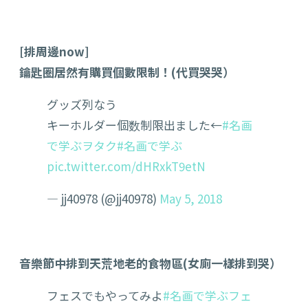
[排周邊now]
鑰匙圈居然有購買個數限制！(代買哭哭）
グッズ列なう
キーホルダー個数制限出ました←
#名画
で学ぶヲタク
#名画で学ぶ
pic.twitter.com/dHRxkT9etN
— jj40978 (@jj40978)
May 5, 2018
音樂節中排到天荒地老的食物區(女廁一樣排到哭）
フェスでもやってみよ
#名画で学ぶフェ