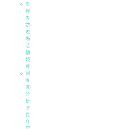
影
視
專
訪/
現
場
活
動
報
導
觀
後
感/
分
析/
演
員
介
紹