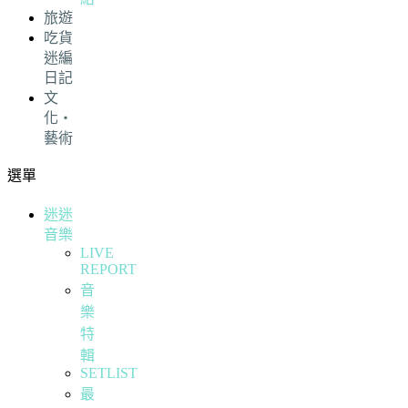
旅遊
吃貨
迷編
日記
文
化・
藝術
選單
迷迷
音樂
LIVE
REPORT
音
樂
特
輯
SETLIST
最