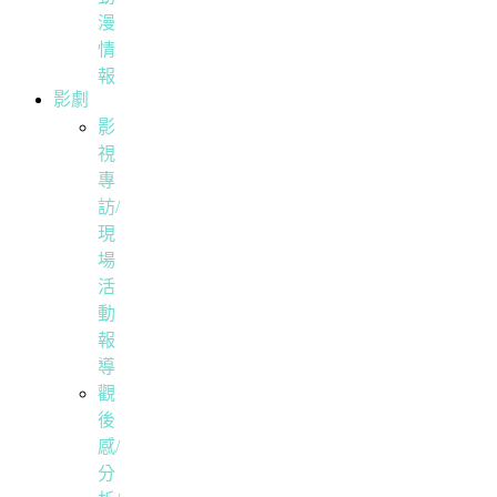
漫
情
報
影劇
影
視
專
訪/
現
場
活
動
報
導
觀
後
感/
分