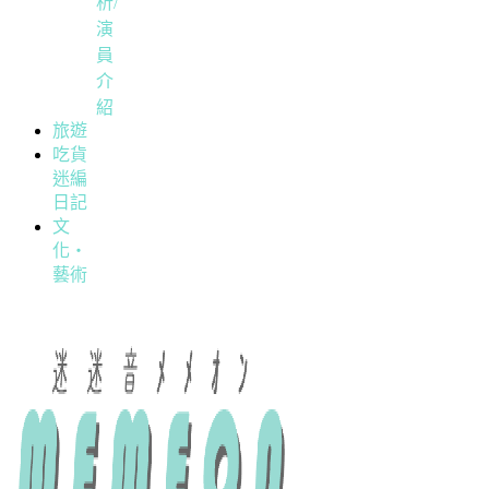
析/
演
員
介
紹
旅遊
吃貨
迷編
日記
文
化・
藝術