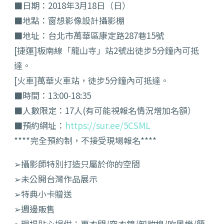
■日期：2018年3月18日（日）
■地點：窗想影像設計攝影棚
■地址：台北市萬華區康定路287巷15號
[捷運]板南線「龍山寺」站2號出徒步5分鐘內可抵
達。
[火車]萬華火車站，徒步5分鐘內可抵達。
■時間：13:00-18:35
■人數限定：17人(有可能視報名情況增加名額）
■預約網址：
https://sur.ee/5CSML
****完全預約制，不接受現場報名****
➢攝影師特別打造只屬於你的空間
➢未公開台灣作品展示
➢特典小卡贈送
➢週邊販售
➢現場貼心提供：更衣間/穿衣鏡/卸妝棉/吹風機/簡