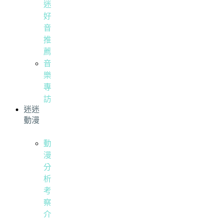
迷
好
音
推
薦
音
樂
專
訪
迷迷
動漫
動
漫
分
析
考
察
介