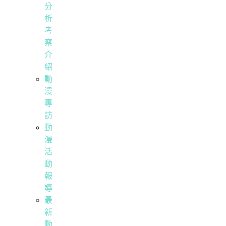
分
析
考
察
介
紹
動
漫
專
訪
動
漫
活
動
報
導
最
新
動