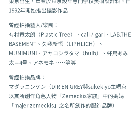
東京出生，畢業於東京設計専門学校美術設計科，自
1992年開始推出攝影作品。
曾經拍攝藝人/樂團：
有村竜太朗（Plastic Tree）、cali≠gari、LAB.THE
BASEMENT、久我新悟（LIPHLICH）、
MUNIMUNI、アヤコシラタマ（bulb）、蜂鳥あみ
太＝4号、アネモネ……等等
曾經拍攝品牌：
マダラニンゲン（DIR EN GREY與sukekiyo主唱京
以其所創作角色人物「Zemeckis家族」中的媽媽
「majer zemeckis」之名所創作的服飾品牌）