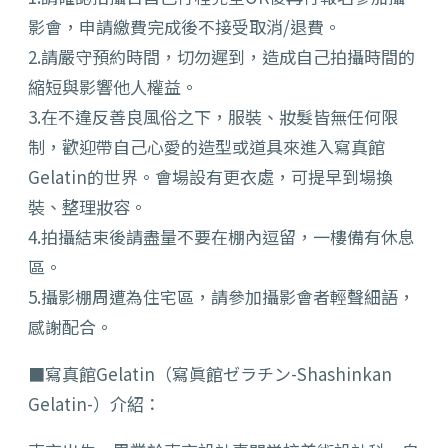
影會，申請繳費完成後不接受取消/退費。
2.請嚴守預約時間，切勿遲到，造成自己拍攝時間的
縮短與影響他人權益。
3.在不違反善良風俗之下，服裝、妝髮皆無任何限
制，歡迎帶自己心愛的造型或道具來進入寫真館
Gelatin的世界。會場設有更衣處，可提早到場換
裝、整理妝容。
4.拍攝結束後請盡量不要在棚內逗留，一樓備有休息
區。
5.攝影棚周遭為住宅區，請參加攝影會者輕聲細語，
感謝配合。
■寫真館Gelatin（寫眞館ゼラチン-Shashinkan
Gelatin-）介紹：