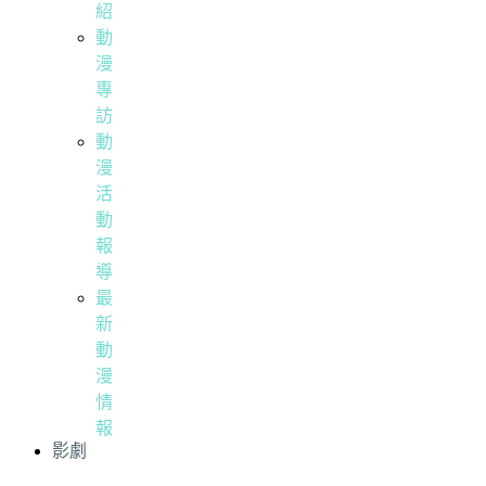
紹
動
漫
專
訪
動
漫
活
動
報
導
最
新
動
漫
情
報
影劇