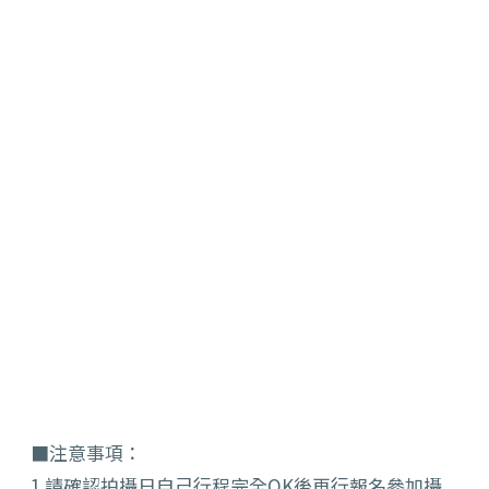
■注意事項：
1.請確認拍攝日自己行程完全OK後再行報名參加攝