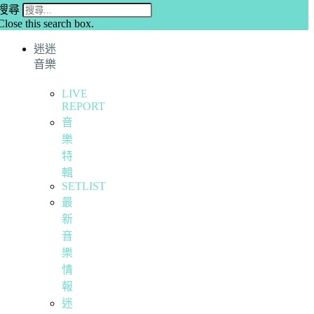
搜尋
Close this search box.
迷迷
音樂
LIVE
REPORT
音
樂
特
輯
SETLIST
最
新
音
樂
情
報
迷