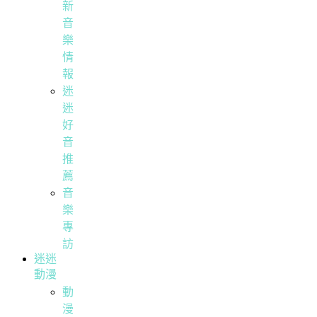
新
音
樂
情
報
迷
迷
好
音
推
薦
音
樂
專
訪
迷迷
動漫
動
漫