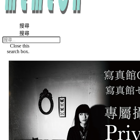
搜尋
搜尋
Close this
search box.