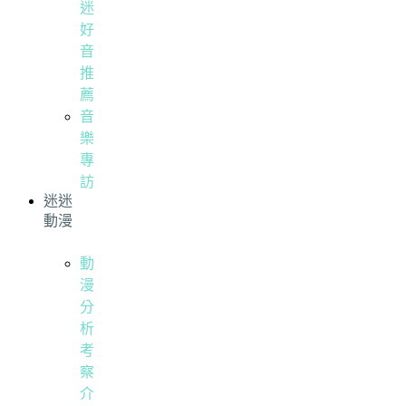
迷
好
音
推
薦
音
樂
專
訪
迷迷
動漫
動
漫
分
析
考
察
介