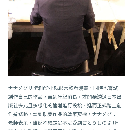
ナナメグリ 老師從小就很喜歡看漫畫，同時也嘗試
創作自己的作品，直到年紀稍長，才開始透過日本出
版社多元且多樣化的管道進行投稿，進而正式踏上創
作這條路。談到耽美作品的啟蒙契機，ナナメグリ
老師表示，雖然不確定是不是受到ごとうしのぶ 所