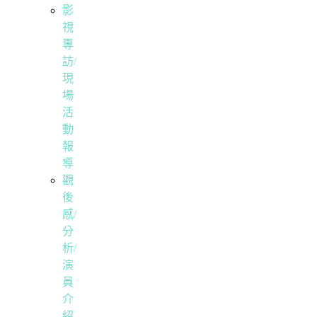
影
視
專
訪/
現
場
活
動
報
導
觀
後
感/
分
析/
演
員
介
紹