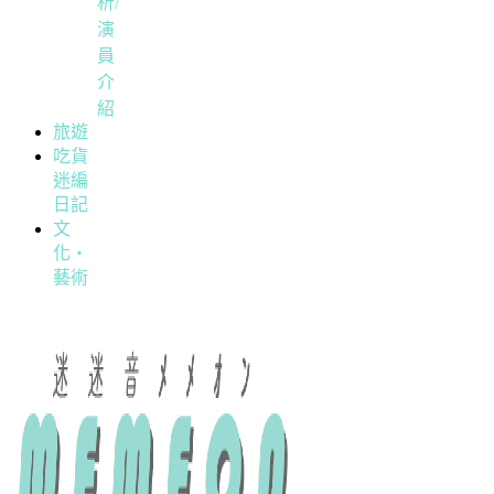
析/
演
員
介
紹
旅遊
吃貨
迷編
日記
文
化・
藝術