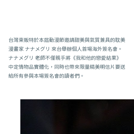
台灣東販特於本屆動漫節邀請甜美與氣質兼具的耽美
漫畫家 ナナメグリ 來台舉辦個人首場海外簽名會。
ナナメグリ 老師不僅親手將《我和他的戀愛結果》
中定情物品實體化，同時也帶來限量精美明信片要送
給所有參與本場簽名會的讀者們。