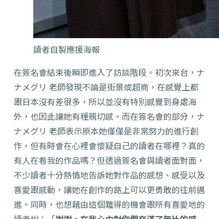
讀者自製應援海報
在簽名會結束後瞬即進入了訪談階段。初次來台，ナ
ナメグリ 老師發現不論是街景或超商，在感覺上都
跟日本沒有差很多，所以並沒有特別感覺到身處海
外，也因此讓她有種親切感。而在簽名會的部分，ナ
ナメグリ 老師表示原本她僅僅是非常努力的進行創
作，但有時會在心裡會懷疑自己的讀者在哪裡？真的
有人在看我的作品嗎？但透過簽名會與讀者面對面，
不少讀者十分熱情地告訴她對作品的感想、感受以及
喜愛跟感動，讓她在創作的路上可以更勇敢的往前邁
進。同時，也想藉由這個難得的機會跟所有喜愛地的
讀者說：「
謝謝，在我心中對你們充滿了無比的感