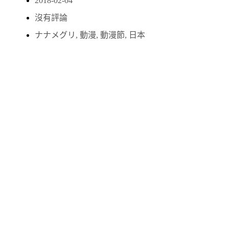
2018-02-04
沒有評論
ナナメグリ
,
動漫
,
動漫節
,
日本