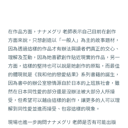
在作品方面，ナナメグリ 老師表示自己目前在創作
方面來說，只想創造以「一般人」為主的故事題材，
因為透過這樣的作品才有辦法與讀者們真正的交心、
理解及互動，因為她喜歡創作貼近現實的作品，另一
方面，這樣的堅持也可以說是她創作的原點，而最佳
的體現就是《我和他的戀愛結果》系列書籍的誕生，
因為書中的辦公室戀情源自於日本的上班族社會，雖
然在日本同性愛的部分還是沒辦法被大部分人所接
受，但希望可以藉由這樣的創作，讓更多的人可以理
解到同性愛並進而接受、包容這樣的現象。
現場也進一步詢問ナナメグリ 老師是否有可能出版