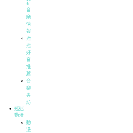
新
音
樂
情
報
迷
迷
好
音
推
薦
音
樂
專
訪
迷迷
動漫
動
漫