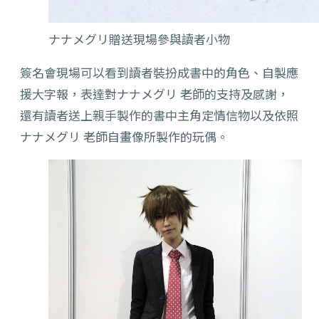
ナナメグリ贈送現場參與讀者小物
簽名會現場可以看到讀者裝扮成書中的角色、自製應
援大字報，表達對ナナメグリ 老師的支持及感謝，
還有讀者送上親手製作的書中主角定情信物以及依照
ナナメグリ 老師自畫像所製作的玩偶。