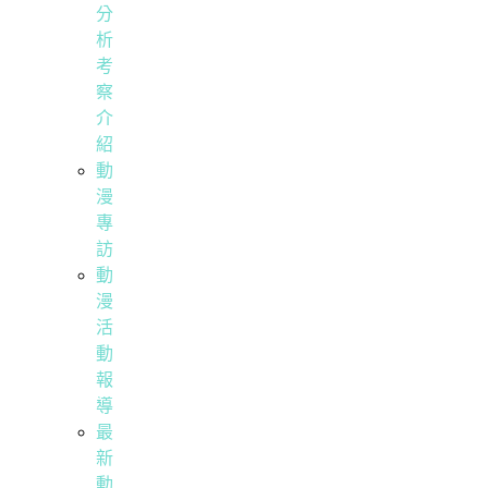
分
析
考
察
介
紹
動
漫
專
訪
動
漫
活
動
報
導
最
新
動