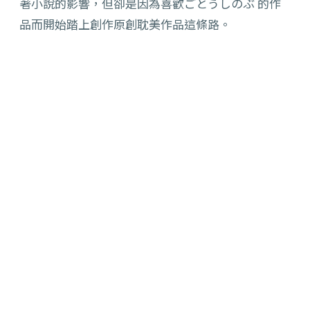
著小說的影響，但卻是因為喜歡ごとうしのぶ 的作
品而開始踏上創作原創耽美作品這條路。