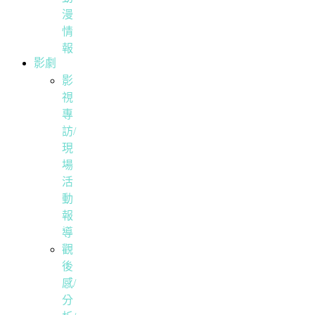
漫
情
報
影劇
影
視
專
訪/
現
場
活
動
報
導
觀
後
感/
分