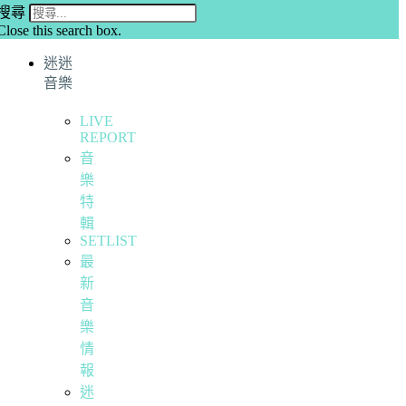
搜尋
Close this search box.
迷迷
音樂
LIVE
REPORT
音
樂
特
輯
SETLIST
最
新
音
樂
情
報
迷