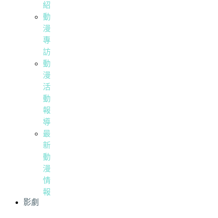
紹
動
漫
專
訪
動
漫
活
動
報
導
最
新
動
漫
情
報
影劇