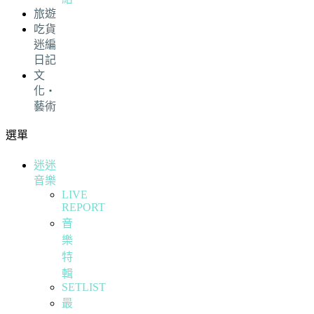
旅遊
吃貨
迷編
日記
文
化・
藝術
選單
迷迷
音樂
LIVE
REPORT
音
樂
特
輯
SETLIST
最