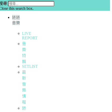
搜尋
Close this search box.
迷迷
音樂
LIVE
REPORT
音
樂
特
輯
SETLIST
最
新
音
樂
情
報
迷