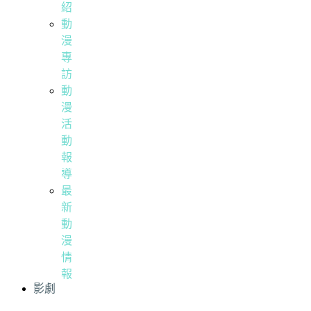
紹
動
漫
專
訪
動
漫
活
動
報
導
最
新
動
漫
情
報
影劇