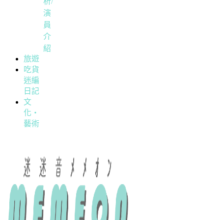
析/
演
員
介
紹
旅遊
吃貨
迷編
日記
文
化・
藝術