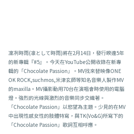
凜冽時雨(凛として時雨)將在2月14日，發行睽違5年
的新專輯『#5』。今天在YouTube公開收錄在新專
輯的「Chocolate Passion」。MV找來替映像ONE
OK ROCK,suchmos,米津玄師等知名音樂人製作MV
的maxilla。MV攝影動用70台在演唱會時使用的電腦
燈。強烈的光線與激烈的音樂同步交織著。
「Chocolate Passion」以慾望為主題。少見的在MV
中出現性感女性的肢體特寫，與TK(Vo&G)所寫下的
「Chocolate Passion」歌詞互相呼應。