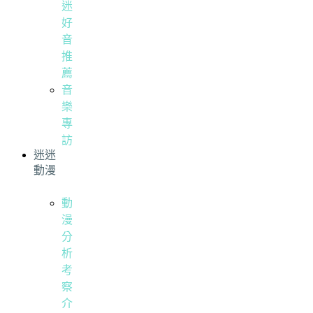
迷
好
音
推
薦
音
樂
專
訪
迷迷
動漫
動
漫
分
析
考
察
介