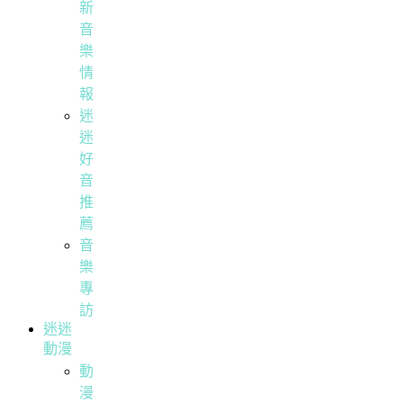
新
音
樂
情
報
迷
迷
好
音
推
薦
音
樂
專
訪
迷迷
動漫
動
漫