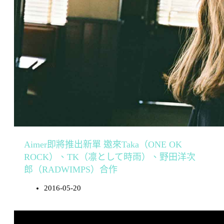
Aimer即將推出新單 邀來Taka（ONE OK
ROCK）、TK（凛として時雨）、野田洋次
郎（RADWIMPS）合作
2016-05-20