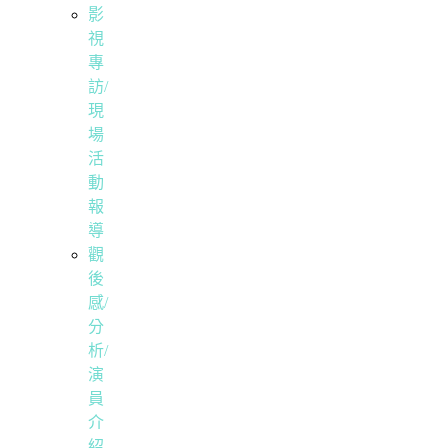
影
視
專
訪/
現
場
活
動
報
導
觀
後
感/
分
析/
演
員
介
紹