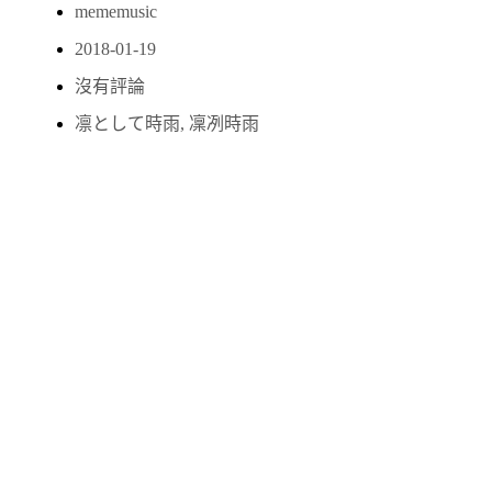
mememusic
2018-01-19
沒有評論
凛として時雨
,
凜冽時雨