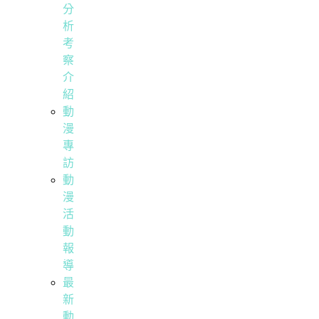
分
析
考
察
介
紹
動
漫
專
訪
動
漫
活
動
報
導
最
新
動