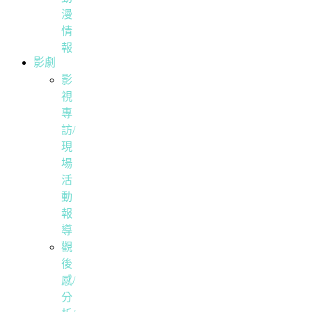
漫
情
報
影劇
影
視
專
訪/
現
場
活
動
報
導
觀
後
感/
分