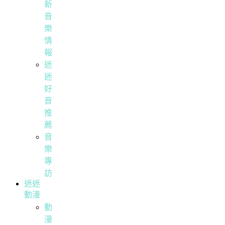
新
音
樂
情
報
迷
迷
好
音
推
薦
音
樂
專
訪
迷迷
動漫
動
漫