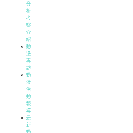
分
析
考
察
介
紹
動
漫
專
訪
動
漫
活
動
報
導
最
新
動