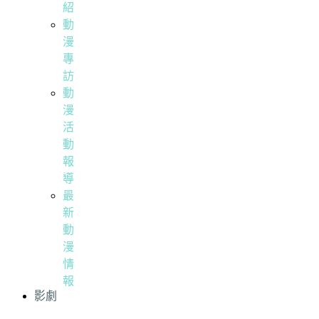
紹
動
漫
專
訪
動
漫
活
動
報
導
最
新
動
漫
情
報
影劇