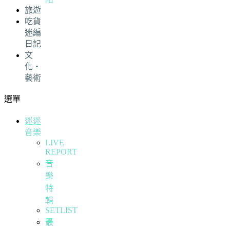
旅遊
吃貨
迷編
日記
文
化・
藝術
選單
迷迷
音樂
LIVE
REPORT
音
樂
特
輯
SETLIST
最