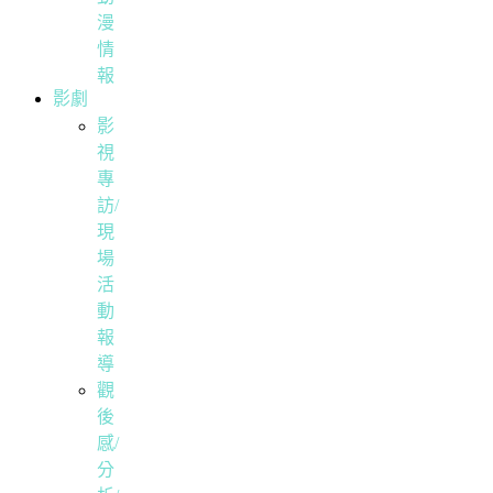
漫
情
報
影劇
影
視
專
訪/
現
場
活
動
報
導
觀
後
感/
分