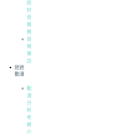
迷
好
音
推
薦
音
樂
專
訪
迷迷
動漫
動
漫
分
析
考
察
介