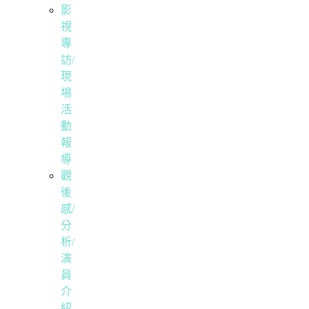
影
視
專
訪/
現
場
活
動
報
導
觀
後
感/
分
析/
演
員
介
紹