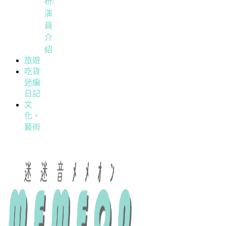
析/
演
員
介
紹
旅遊
吃貨
迷編
日記
文
化・
藝術