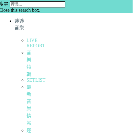
搜尋
Close this search box.
迷迷
音樂
LIVE
REPORT
音
樂
特
輯
SETLIST
最
新
音
樂
情
報
迷