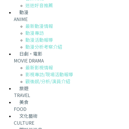
迷迷好音推薦
動漫
ANIME
最新動漫情報
動漫專訪
動漫活動報導
動漫分析考察介紹
日劇・電影
MOVIE DRAMA
最新影視情報
影視專訪/現場活動報導
觀後感/分析/演員介紹
旅遊
TRAVEL
美食
FOOD
文化藝術
CULTURE