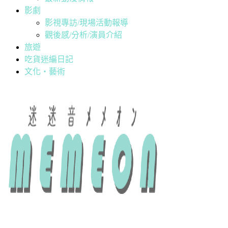
影劇
影視專訪/現場活動報導
觀後感/分析/演員介紹
旅遊
吃貨迷編日記
文化・藝術