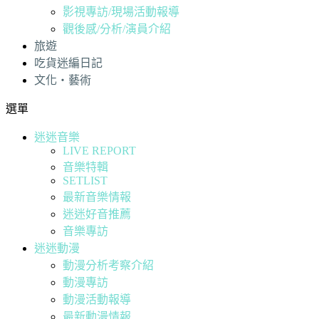
影視專訪/現場活動報導
觀後感/分析/演員介紹
旅遊
吃貨迷編日記
文化・藝術
選單
迷迷音樂
LIVE REPORT
音樂特輯
SETLIST
最新音樂情報
迷迷好音推薦
音樂專訪
迷迷動漫
動漫分析考察介紹
動漫專訪
動漫活動報導
最新動漫情報