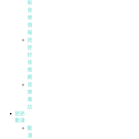
新
音
樂
情
報
迷
迷
好
音
推
薦
音
樂
專
訪
迷迷
動漫
動
漫