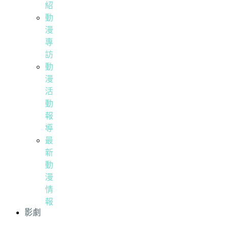
紹
動
漫
專
訪
動
漫
活
動
報
導
最
新
動
漫
情
報
影劇