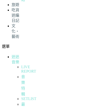
旅遊
吃貨
迷編
日記
文
化・
藝術
選單
迷迷
音樂
LIVE
REPORT
音
樂
特
輯
SETLIST
最