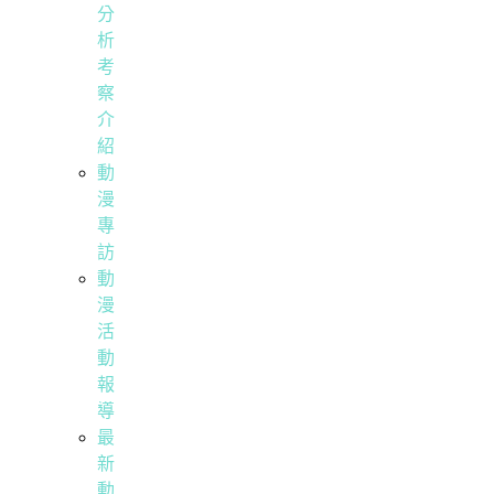
分
析
考
察
介
紹
動
漫
專
訪
動
漫
活
動
報
導
最
新
動