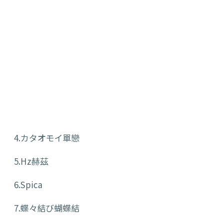
4.カタオモイ單戀
5.Hz赫茲
6.Spica
7.蝶々結び蝴蝶結