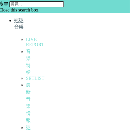
搜尋
Close this search box.
迷迷
音樂
LIVE
REPORT
音
樂
特
輯
SETLIST
最
新
音
樂
情
報
迷