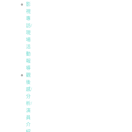
影
視
專
訪/
現
場
活
動
報
導
觀
後
感/
分
析/
演
員
介
紹