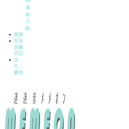
析/
演
員
介
紹
旅遊
吃貨
迷編
日記
文
化・
藝術