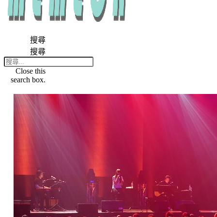
搜尋
搜尋
Close this
search box.