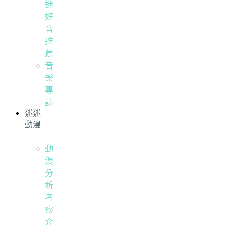
迷
好
音
推
薦
音
樂
專
訪
迷迷
動漫
動
漫
分
析
考
察
介