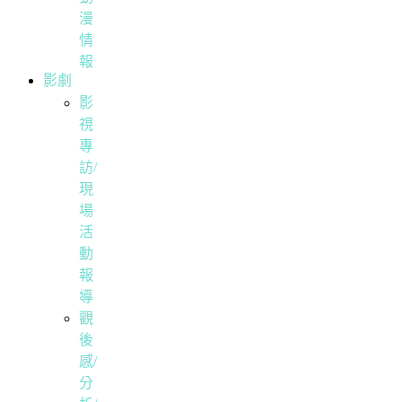
漫
情
報
影劇
影
視
專
訪/
現
場
活
動
報
導
觀
後
感/
分