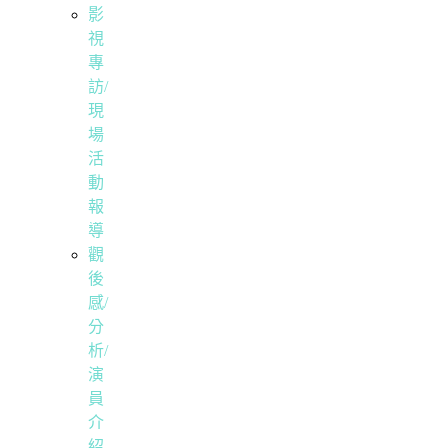
影
視
專
訪/
現
場
活
動
報
導
觀
後
感/
分
析/
演
員
介
紹