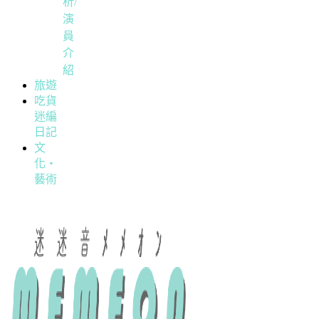
析/
演
員
介
紹
旅遊
吃貨
迷編
日記
文
化・
藝術