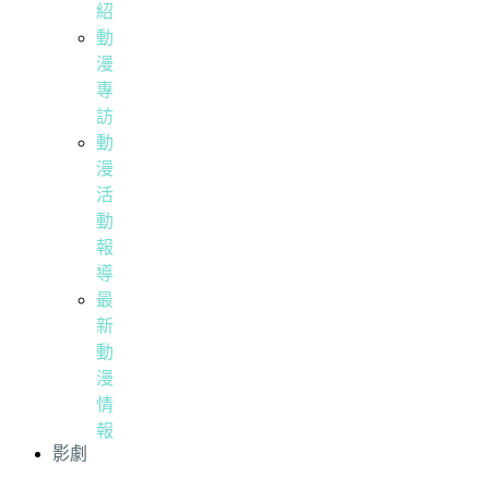
紹
動
漫
專
訪
動
漫
活
動
報
導
最
新
動
漫
情
報
影劇