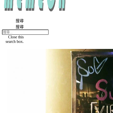
搜尋
搜尋
Close this
search box.