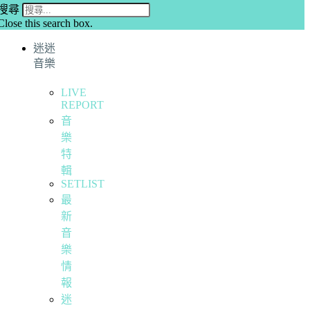
搜尋
Close this search box.
迷迷
音樂
LIVE
REPORT
音
樂
特
輯
SETLIST
最
新
音
樂
情
報
迷