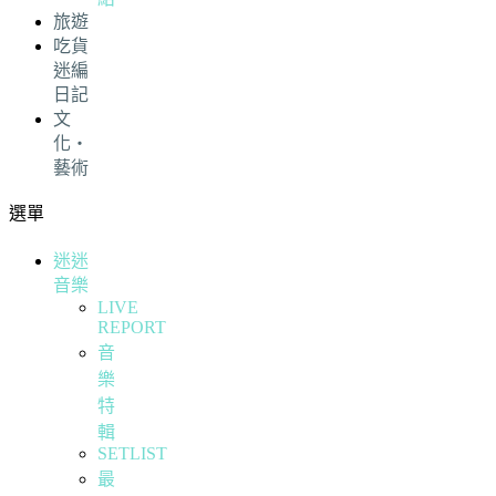
旅遊
吃貨
迷編
日記
文
化・
藝術
選單
迷迷
音樂
LIVE
REPORT
音
樂
特
輯
SETLIST
最