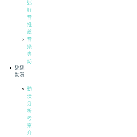
迷
好
音
推
薦
音
樂
專
訪
迷迷
動漫
動
漫
分
析
考
察
介