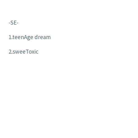
-SE-
1.teenAge dream
2.sweeToxic