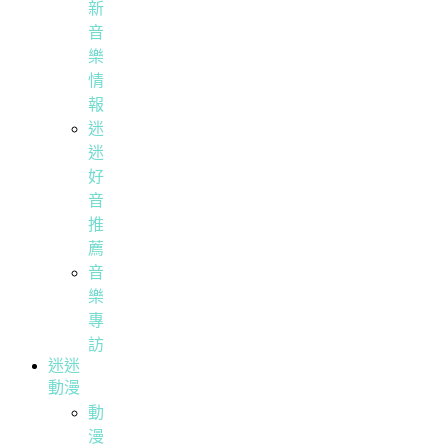
新
音
樂
情
報
迷
迷
好
音
推
薦
音
樂
專
訪
迷迷
動漫
動
漫