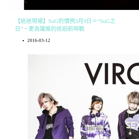
【迷迷現場】SuG的慣例3月9日＝“SuG之
日”‧更為躍進的巡迴前哨戰
2016-03-12