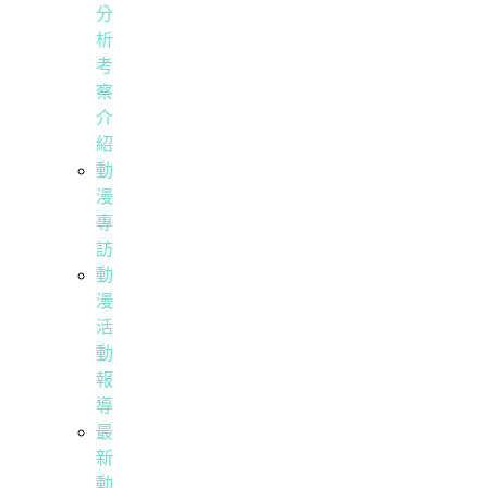
分
析
考
察
介
紹
動
漫
專
訪
動
漫
活
動
報
導
最
新
動