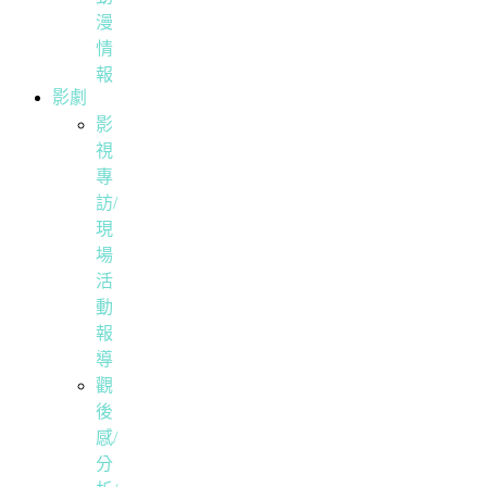
漫
情
報
影劇
影
視
專
訪/
現
場
活
動
報
導
觀
後
感/
分