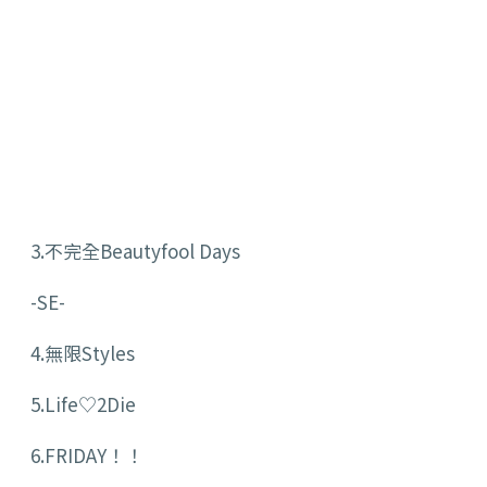
3.不完全Beautyfool Days
-SE-
4.無限Styles
5.Life♡2Die
6.FRIDAY！！