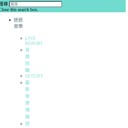
搜尋
Close this search box.
迷迷
音樂
LIVE
REPORT
音
樂
特
輯
SETLIST
最
新
音
樂
情
報
迷