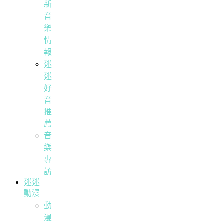
新
音
樂
情
報
迷
迷
好
音
推
薦
音
樂
專
訪
迷迷
動漫
動
漫