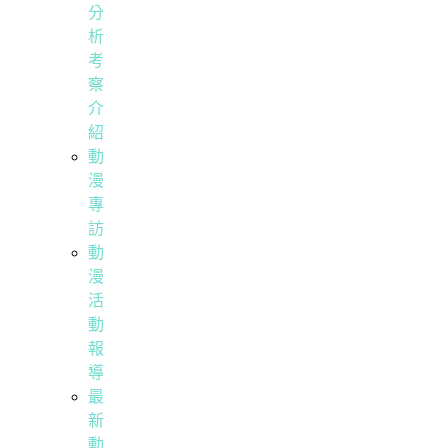
分
析
考
察
介
紹
動
漫
專
訪
動
漫
活
動
報
導
最
新
動