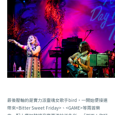
最後壓軸的是實力派靈魂女歌手bird，一開始便接連
帶來<Bitter Sweet Friday>、<GAME>等兩首樂