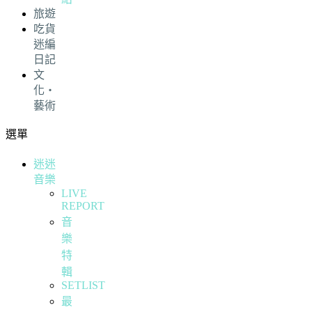
旅遊
吃貨
迷編
日記
文
化・
藝術
選單
迷迷
音樂
LIVE
REPORT
音
樂
特
輯
SETLIST
最