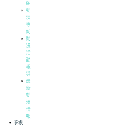
紹
動
漫
專
訪
動
漫
活
動
報
導
最
新
動
漫
情
報
影劇