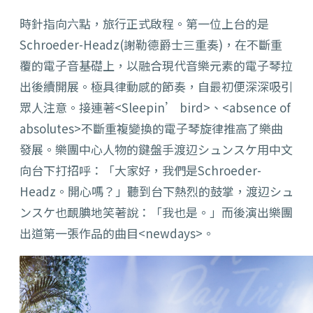
時針指向六點，旅行正式啟程。第一位上台的是
Schroeder-Headz(謝勒德爵士三重奏)，在不斷重
覆的電子音基礎上，以融合現代音樂元素的電子琴拉
出後續開展。極具律動感的節奏，自最初便深深吸引
眾人注意。接連著<Sleepin’ bird>、<absence of
absolutes>不斷重複變換的電子琴旋律推高了樂曲
發展。樂團中心人物的鍵盤手渡辺シュンスケ用中文
向台下打招呼：「大家好，我們是Schroeder-
Headz。開心嗎？」聽到台下熱烈的鼓掌，渡辺シュ
ンスケ也靦腆地笑著說：「我也是。」而後演出樂團
出道第一張作品的曲目<newdays>。