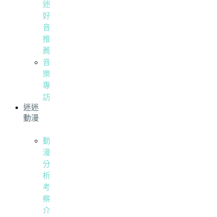
迷
好
音
推
薦
音
樂
專
訪
迷迷
動漫
動
漫
分
析
考
察
介