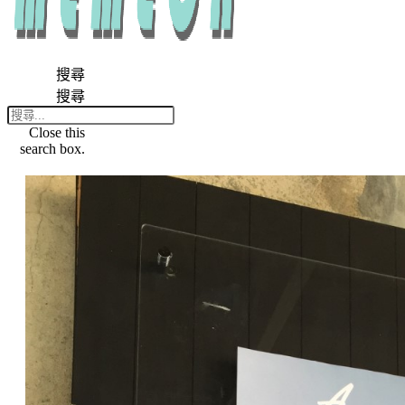
搜尋
搜尋
Close this
search box.