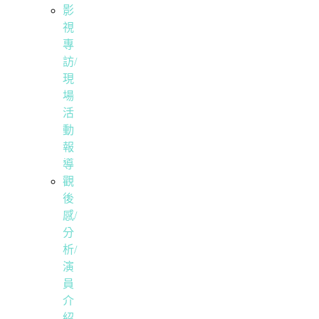
影
視
專
訪/
現
場
活
動
報
導
觀
後
感/
分
析/
演
員
介
紹