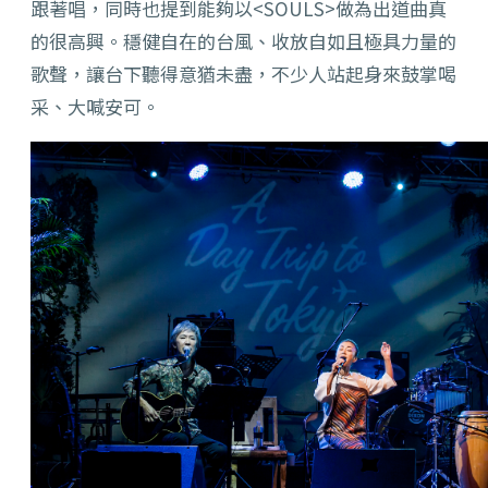
跟著唱，同時也提到能夠以<SOULS>做為出道曲真
的很高興。穩健自在的台風、收放自如且極具力量的
歌聲，讓台下聽得意猶未盡，不少人站起身來鼓掌喝
采、大喊安可。