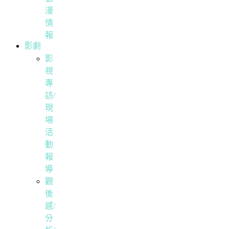
漫
情
報
影劇
影
視
專
訪/
現
場
活
動
報
導
觀
後
感/
分