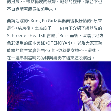
的男孩>。帶點俏皮的歌聲、輕鬆的旋律，讓台下也
不自覺隨著節奏拍起手來。
曲調活潑的<Kung Fu Girl>與偏向慢板抒情的<原來
是你>結束後，土岐麻子一一向台下介紹了樂器隊的
Schroeder-Headz和吉他手Rei。而後，演唱了地方
色彩濃重的熊本民謠<OTEMOYAN>，以及大家耳熟
能詳的資生堂廣告曲<Gift ~你就是女神~>。最後，
在一連串樂器精彩的即興獨奏下結束這段演出。