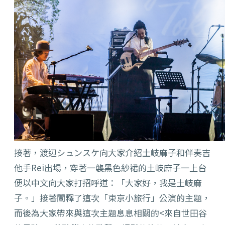
接著，渡辺シュンスケ向大家介紹土岐麻子和伴奏吉
他手Rei出場，穿著一襲黑色紗裙的土岐麻子一上台
便以中文向大家打招呼道：「大家好，我是土岐麻
子。」接著闡釋了這次「東京小旅行」公演的主題，
而後為大家帶來與這次主題息息相關的<來自世田谷