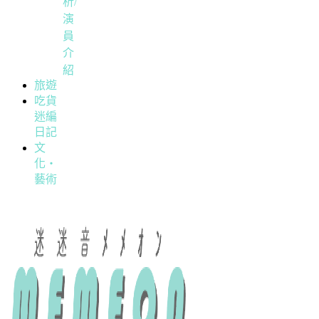
析/
演
員
介
紹
旅遊
吃貨
迷編
日記
文
化・
藝術