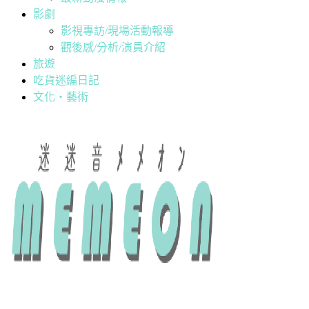
影劇
影視專訪/現場活動報導
觀後感/分析/演員介紹
旅遊
吃貨迷編日記
文化・藝術