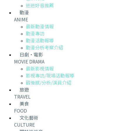
迷迷好音推薦
動漫
ANIME
最新動漫情報
動漫專訪
動漫活動報導
動漫分析考察介紹
日劇・電影
MOVIE DRAMA
最新影視情報
影視專訪/現場活動報導
觀後感/分析/演員介紹
旅遊
TRAVEL
美食
FOOD
文化藝術
CULTURE