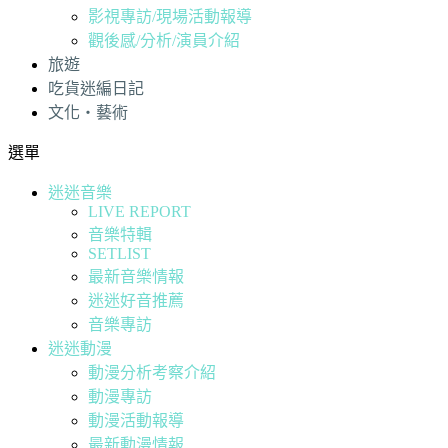
影視專訪/現場活動報導
觀後感/分析/演員介紹
旅遊
吃貨迷編日記
文化・藝術
選單
迷迷音樂
LIVE REPORT
音樂特輯
SETLIST
最新音樂情報
迷迷好音推薦
音樂專訪
迷迷動漫
動漫分析考察介紹
動漫專訪
動漫活動報導
最新動漫情報