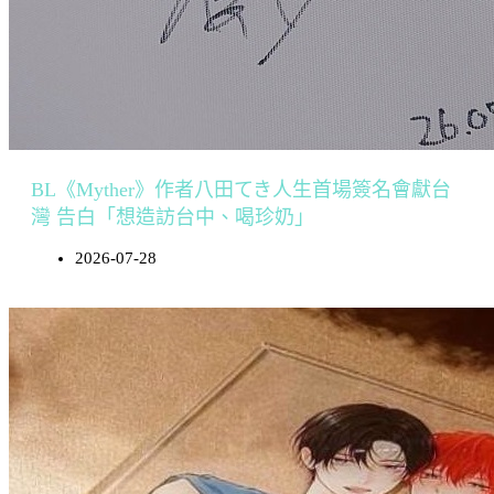
BL《Myther》作者八田てき人生首場簽名會獻台
灣 告白「想造訪台中、喝珍奶」
2026-07-28