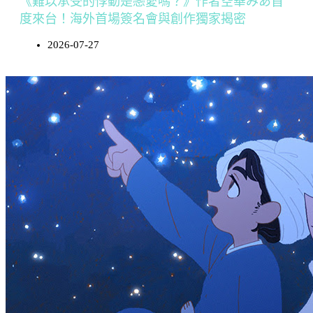
《難以承受的悸動是戀愛嗎？》作者空華みあ首
度來台！海外首場簽名會與創作獨家揭密
2026-07-27