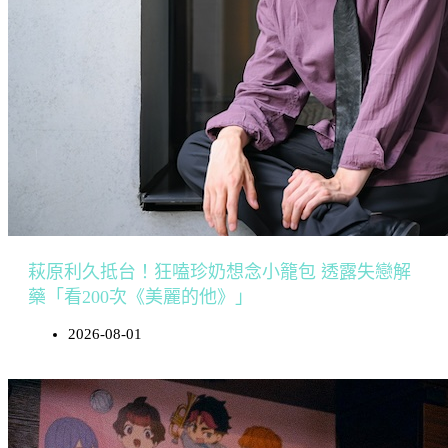
萩原利久抵台！狂嗑珍奶想念小籠包 透露失戀解
藥「看200次《美麗的他》」
2026-08-01