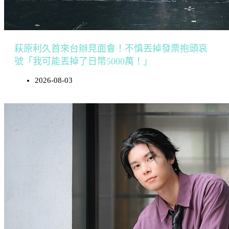
萩原利久首來台辦見面會！不慎丟掉發票抱頭哀
號「我可能丟掉了日幣5000萬！」
2026-08-03