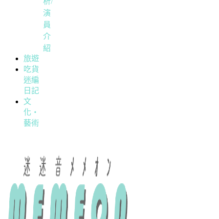
析/
演
員
介
紹
旅遊
吃貨
迷編
日記
文
化・
藝術