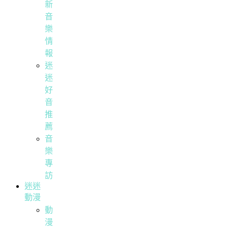
新
音
樂
情
報
迷
迷
好
音
推
薦
音
樂
專
訪
迷迷
動漫
動
漫