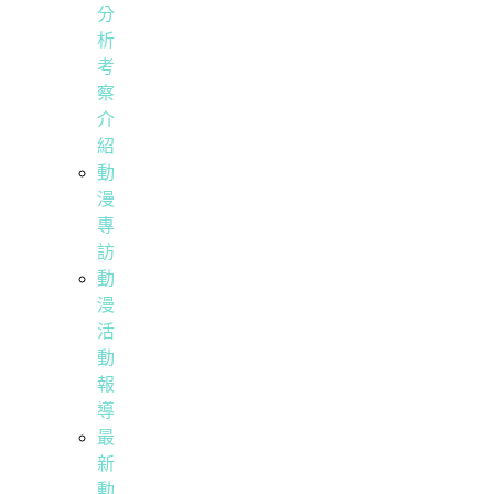
分
析
考
察
介
紹
動
漫
專
訪
動
漫
活
動
報
導
最
新
動