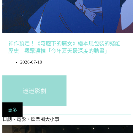
神作預定！《穹廬下的魔女》繪本風包裝的殘酷
歷史 觀眾淚推「今年夏天最深度的動畫」
2026-07-10
迷迷影劇
更多
日劇、電影、娛樂圈大小事