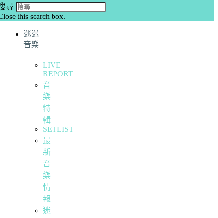
搜尋
Close this search box.
迷迷
音樂
LIVE
REPORT
音
樂
特
輯
SETLIST
最
新
音
樂
情
報
迷