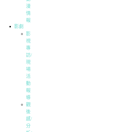
漫
情
報
影劇
影
視
專
訪/
現
場
活
動
報
導
觀
後
感/
分