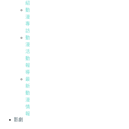
紹
動
漫
專
訪
動
漫
活
動
報
導
最
新
動
漫
情
報
影劇