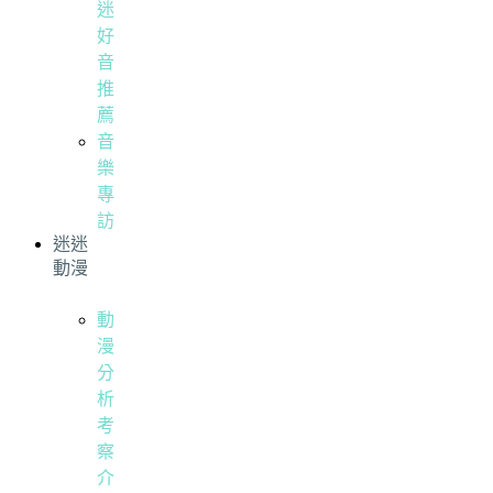
迷
好
音
推
薦
音
樂
專
訪
迷迷
動漫
動
漫
分
析
考
察
介