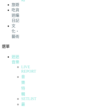
旅遊
吃貨
迷編
日記
文
化・
藝術
選單
迷迷
音樂
LIVE
REPORT
音
樂
特
輯
SETLIST
最