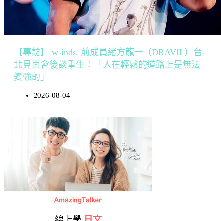
【專訪】 w-inds. 前成員緒方龍一（DRAVIL）台
北見面會後談重生：「人在輕鬆的道路上是無法
變強的」
2026-08-04
線上學
日文