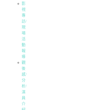
影
視
專
訪/
現
場
活
動
報
導
觀
後
感/
分
析/
演
員
介
紹