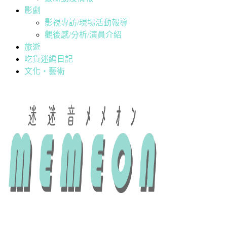
影劇
影視專訪/現場活動報導
觀後感/分析/演員介紹
旅遊
吃貨迷編日記
文化・藝術