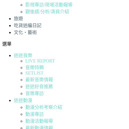
影視專訪/現場活動報導
觀後感/分析/演員介紹
旅遊
吃貨迷編日記
文化・藝術
選單
迷迷音樂
LIVE REPORT
音樂特輯
SETLIST
最新音樂情報
迷迷好音推薦
音樂專訪
迷迷動漫
動漫分析考察介紹
動漫專訪
動漫活動報導
最新動漫情報