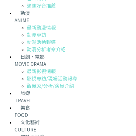
迷迷好音推薦
動漫
ANIME
最新動漫情報
動漫專訪
動漫活動報導
動漫分析考察介紹
日劇・電影
MOVIE DRAMA
最新影視情報
影視專訪/現場活動報導
觀後感/分析/演員介紹
旅遊
TRAVEL
美食
FOOD
文化藝術
CULTURE