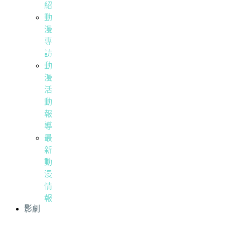
紹
動
漫
專
訪
動
漫
活
動
報
導
最
新
動
漫
情
報
影劇