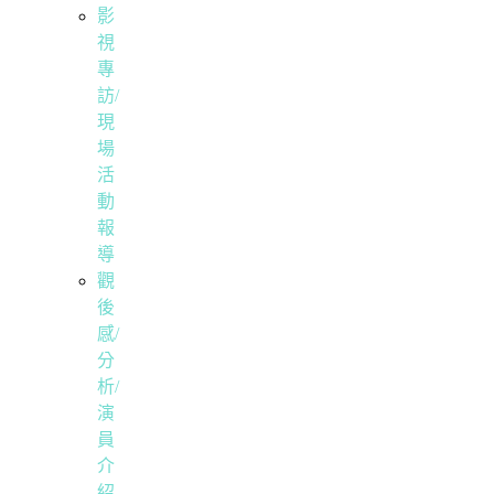
影
視
專
訪/
現
場
活
動
報
導
觀
後
感/
分
析/
演
員
介
紹