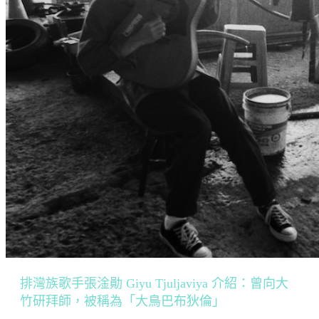
排灣族歌手張淦勛 Giyu Tjuljaviya 介紹：曾向大
竹研拜師，被稱為「大鳥巴布狄倫」