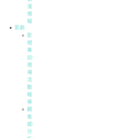
漫
情
報
影劇
影
視
專
訪/
現
場
活
動
報
導
觀
後
感/
分