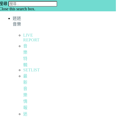
搜尋
Close this search box.
迷迷
音樂
LIVE
REPORT
音
樂
特
輯
SETLIST
最
新
音
樂
情
報
迷