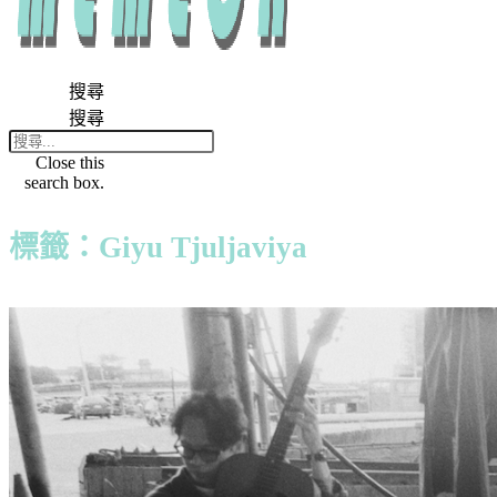
搜尋
搜尋
Close this
search box.
標籤：Giyu Tjuljaviya