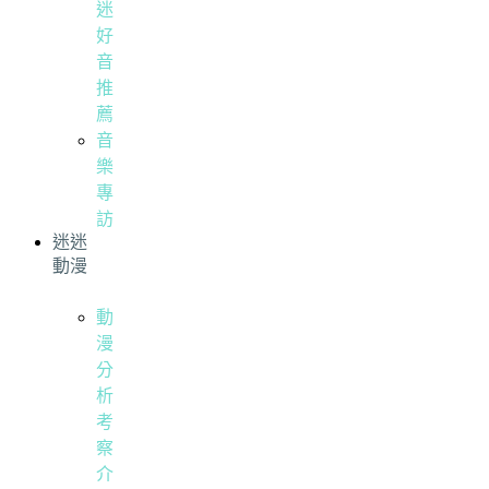
迷
好
音
推
薦
音
樂
專
訪
迷迷
動漫
動
漫
分
析
考
察
介