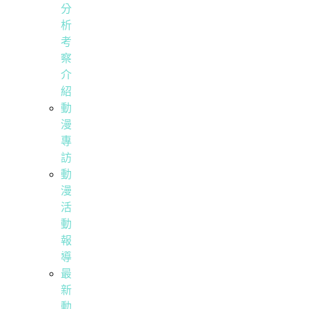
分
析
考
察
介
紹
動
漫
專
訪
動
漫
活
動
報
導
最
新
動