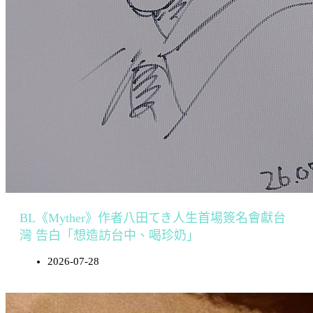
BL《Myther》作者八田てき人生首場簽名會獻台
灣 告白「想造訪台中、喝珍奶」
2026-07-28