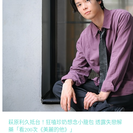
萩原利久抵台！狂嗑珍奶想念小籠包 透露失戀解
藥「看200次《美麗的他》」