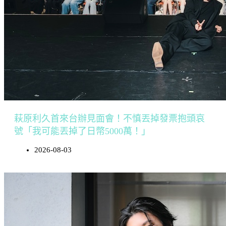
萩原利久首來台辦見面會！不慎丟掉發票抱頭哀
號「我可能丟掉了日幣5000萬！」
2026-08-03