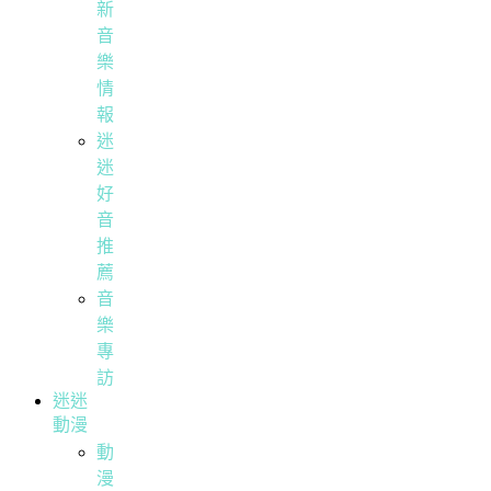
新
音
樂
情
報
迷
迷
好
音
推
薦
音
樂
專
訪
迷迷
動漫
動
漫