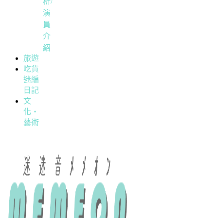
析/
演
員
介
紹
旅遊
吃貨
迷編
日記
文
化・
藝術