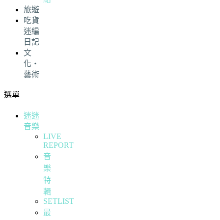
旅遊
吃貨
迷編
日記
文
化・
藝術
選單
迷迷
音樂
LIVE
REPORT
音
樂
特
輯
SETLIST
最