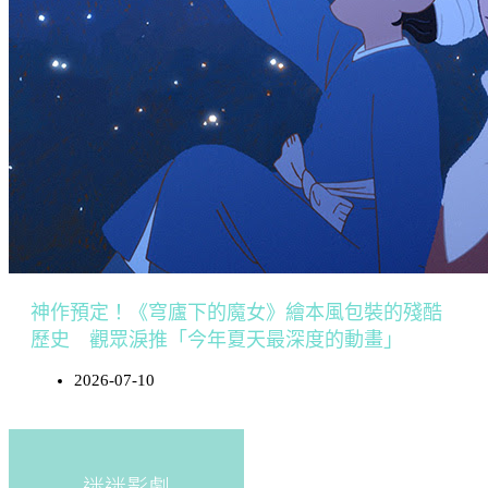
神作預定！《穹廬下的魔女》繪本風包裝的殘酷
歷史 觀眾淚推「今年夏天最深度的動畫」
2026-07-10
迷迷影劇