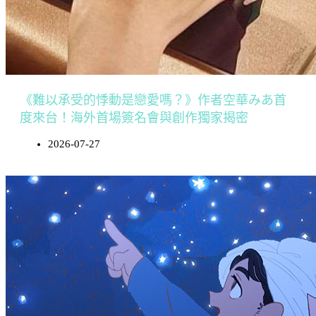
《難以承受的悸動是戀愛嗎？》作者空華みあ首
度來台！海外首場簽名會與創作獨家揭密
2026-07-27