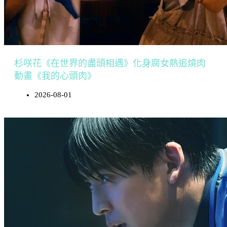
杉咲花《在世界的盡頭相遇》化身腐女熱追燒肉
動畫《我的心頭肉》
2026-08-01