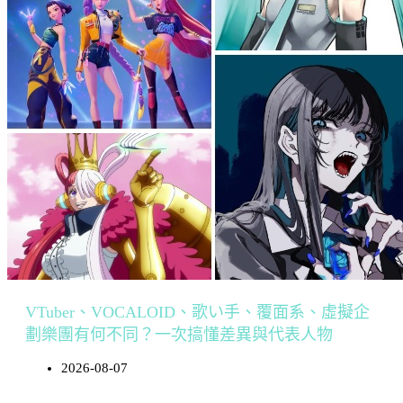
VTuber、VOCALOID、歌い手、覆面系、虛擬企
劃樂團有何不同？一次搞懂差異與代表人物
2026-08-07