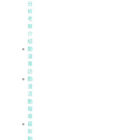
分
析
考
察
介
紹
動
漫
專
訪
動
漫
活
動
報
導
最
新
動