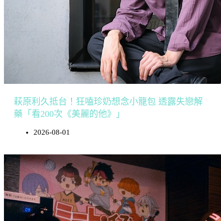
萩原利久抵台！狂嗑珍奶想念小籠包 透露失戀解
藥「看200次《美麗的他》」
2026-08-01