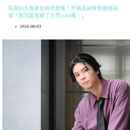
萩原利久首來台辦見面會！不慎丟掉發票抱頭哀
號「我可能丟掉了日幣5000萬！」
2026-08-03