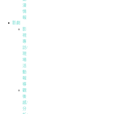
漫
情
報
影劇
影
視
專
訪/
現
場
活
動
報
導
觀
後
感/
分