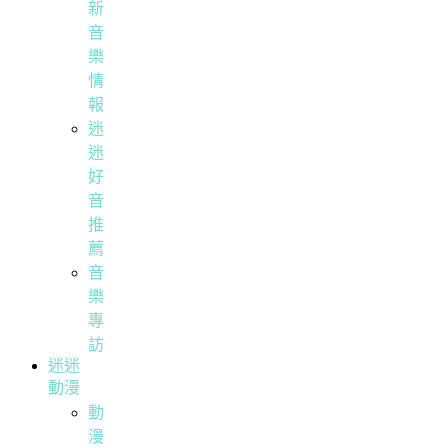
新
音
樂
情
報
迷
迷
好
音
推
薦
音
樂
專
訪
迷迷
動漫
動
漫