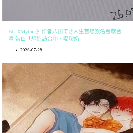
BL《Myther》作者八田てき人生首場簽名會獻台
灣 告白「想造訪台中、喝珍奶」
2026-07-28