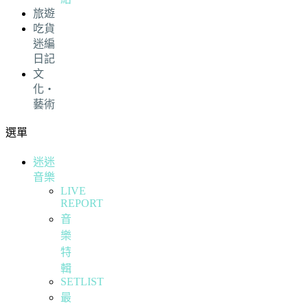
旅遊
吃貨
迷編
日記
文
化・
藝術
選單
迷迷
音樂
LIVE
REPORT
音
樂
特
輯
SETLIST
最