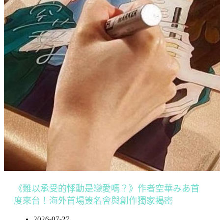
《難以承受的悸動是戀愛嗎？》作者空華みあ首
度來台！海外首場簽名會與創作獨家揭密
2026-07-27