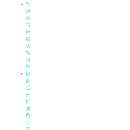
影
視
專
訪/
現
場
活
動
報
導
觀
後
感/
分
析/
演
員
介
紹