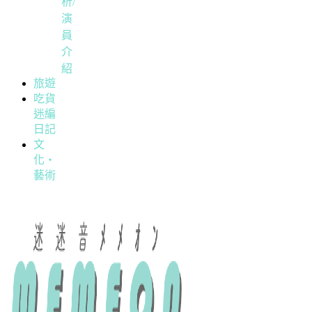
析/
演
員
介
紹
旅遊
吃貨
迷編
日記
文
化・
藝術