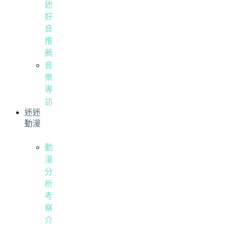
迷
好
音
推
薦
音
樂
專
訪
迷迷
動漫
動
漫
分
析
考
察
介