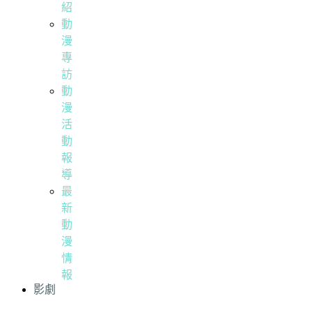
紹
動
漫
專
訪
動
漫
活
動
報
導
最
新
動
漫
情
報
影劇