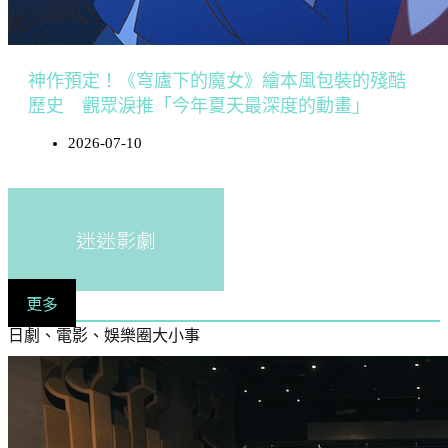
神作預定！《穹廬下的魔女》繪本風包裝的殘酷
歷史 觀眾淚推「今年夏天最深度的動畫」
2026-07-10
迷迷影劇
更多
日劇、電影、娛樂圈大小事