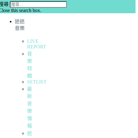
搜尋
Close this search box.
迷迷
音樂
LIVE
REPORT
音
樂
特
輯
SETLIST
最
新
音
樂
情
報
迷