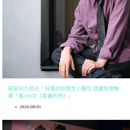
萩原利久抵台！狂嗑珍奶想念小籠包 透露失戀解
藥「看200次《美麗的他》」
2026-08-01