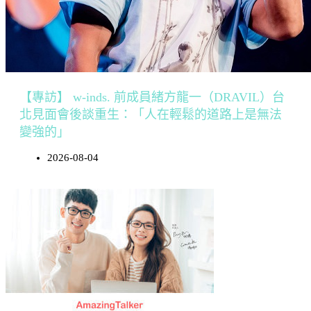
【專訪】 w-inds. 前成員緒方龍一（DRAVIL）台
北見面會後談重生：「人在輕鬆的道路上是無法
變強的」
2026-08-04