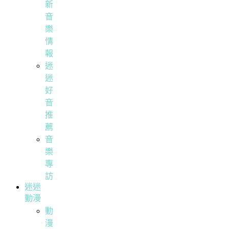
新
音
樂
情
報
迷
迷
好
音
推
薦
音
樂
專
訪
迷迷
動漫
動
漫