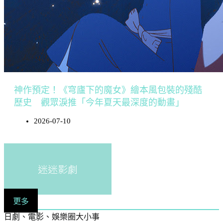
神作預定！《穹廬下的魔女》繪本風包裝的殘酷
歷史 觀眾淚推「今年夏天最深度的動畫」
2026-07-10
迷迷影劇
更多
日劇、電影、娛樂圈大小事