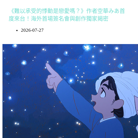
《難以承受的悸動是戀愛嗎？》作者空華みあ首
度來台！海外首場簽名會與創作獨家揭密
2026-07-27