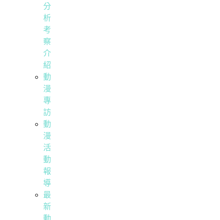
分
析
考
察
介
紹
動
漫
專
訪
動
漫
活
動
報
導
最
新
動