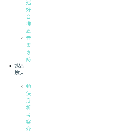
迷
好
音
推
薦
音
樂
專
訪
迷迷
動漫
動
漫
分
析
考
察
介