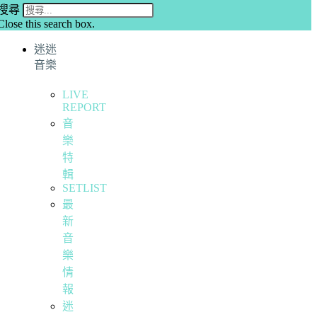
搜尋
Close this search box.
迷迷
音樂
LIVE
REPORT
音
樂
特
輯
SETLIST
最
新
音
樂
情
報
迷