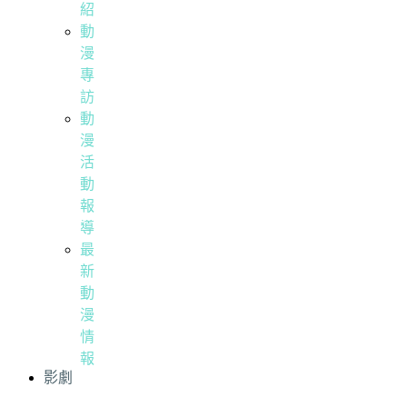
紹
動
漫
專
訪
動
漫
活
動
報
導
最
新
動
漫
情
報
影劇