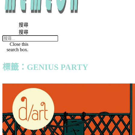
搜尋
搜尋
Close this
search box.
標籤：GENIUS PARTY