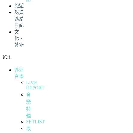
旅遊
吃貨
迷編
日記
文
化・
藝術
選單
迷迷
音樂
LIVE
REPORT
音
樂
特
輯
SETLIST
最