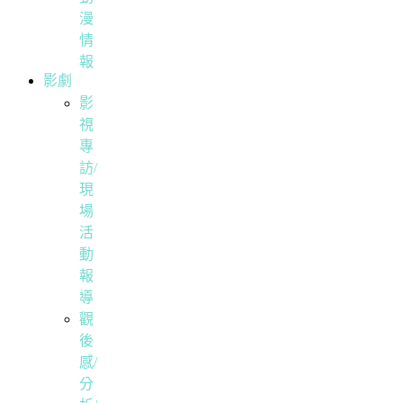
漫
情
報
影劇
影
視
專
訪/
現
場
活
動
報
導
觀
後
感/
分