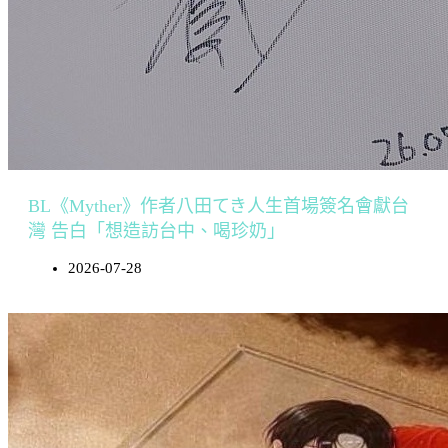
BL《Myther》作者八田てき人生首場簽名會獻台
灣 告白「想造訪台中、喝珍奶」
2026-07-28