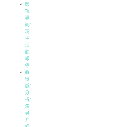
影
視
專
訪/
現
場
活
動
報
導
觀
後
感/
分
析/
演
員
介
紹