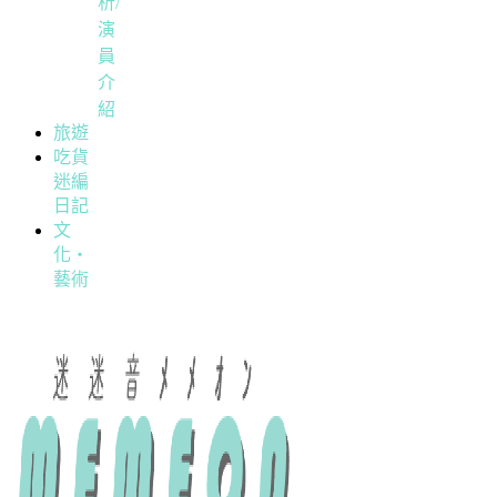
析/
演
員
介
紹
旅遊
吃貨
迷編
日記
文
化・
藝術