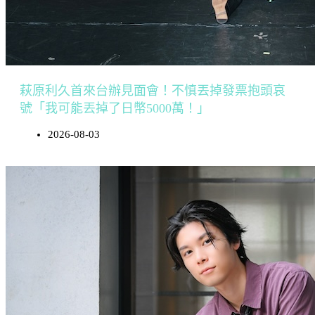
萩原利久首來台辦見面會！不慎丟掉發票抱頭哀
號「我可能丟掉了日幣5000萬！」
2026-08-03