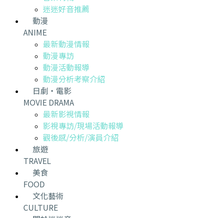
迷迷好音推薦
動漫
ANIME
最新動漫情報
動漫專訪
動漫活動報導
動漫分析考察介紹
日劇・電影
MOVIE DRAMA
最新影視情報
影視專訪/現場活動報導
觀後感/分析/演員介紹
旅遊
TRAVEL
美食
FOOD
文化藝術
CULTURE