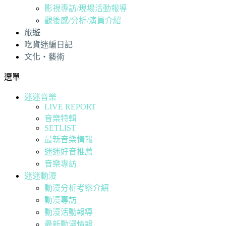
影視專訪/現場活動報導
觀後感/分析/演員介紹
旅遊
吃貨迷編日記
文化・藝術
選單
迷迷音樂
LIVE REPORT
音樂特輯
SETLIST
最新音樂情報
迷迷好音推薦
音樂專訪
迷迷動漫
動漫分析考察介紹
動漫專訪
動漫活動報導
最新動漫情報