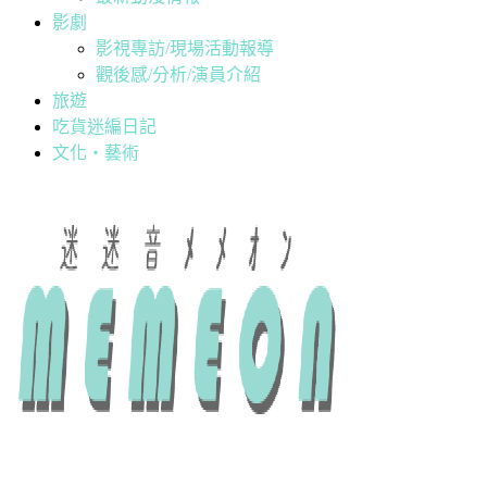
影劇
影視專訪/現場活動報導
觀後感/分析/演員介紹
旅遊
吃貨迷編日記
文化・藝術