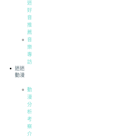
迷
好
音
推
薦
音
樂
專
訪
迷迷
動漫
動
漫
分
析
考
察
介