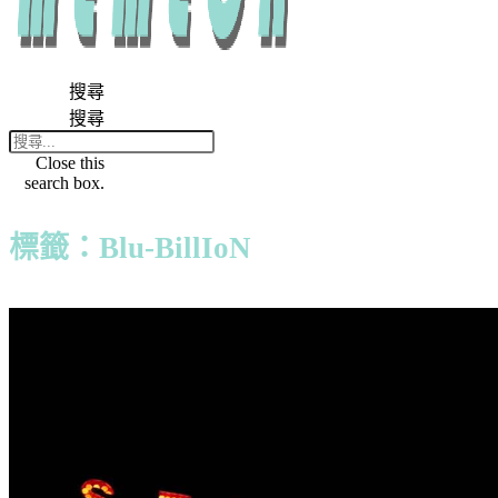
搜尋
搜尋
Close this
search box.
標籤：Blu-BillIoN