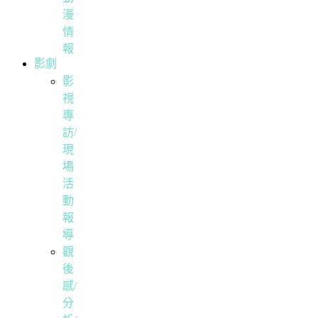
漫
情
報
影劇
影
視
專
訪/
現
場
活
動
報
導
觀
後
感/
分