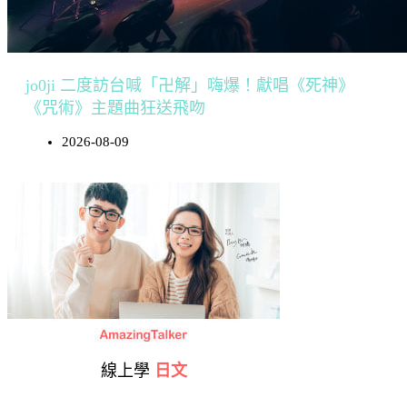
jo0ji 二度訪台喊「卍解」嗨爆！獻唱《死神》
《咒術》主題曲狂送飛吻
2026-08-09
線上學
日文