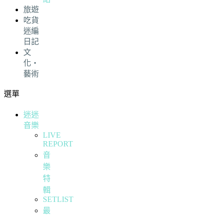
旅遊
吃貨
迷編
日記
文
化・
藝術
選單
迷迷
音樂
LIVE
REPORT
音
樂
特
輯
SETLIST
最