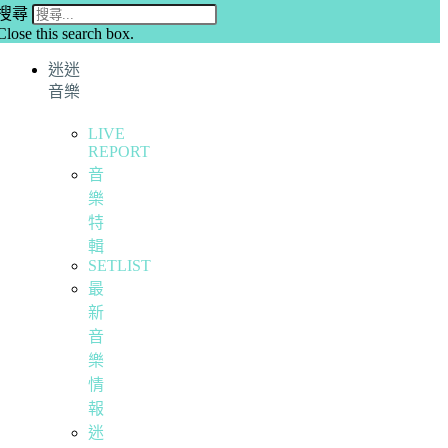
搜尋
Close this search box.
迷迷
音樂
LIVE
REPORT
音
樂
特
輯
SETLIST
最
新
音
樂
情
報
迷