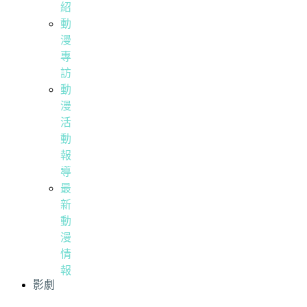
紹
動
漫
專
訪
動
漫
活
動
報
導
最
新
動
漫
情
報
影劇