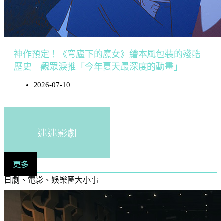
神作預定！《穹廬下的魔女》繪本風包裝的殘酷
歷史 觀眾淚推「今年夏天最深度的動畫」
2026-07-10
迷迷影劇
更多
日劇、電影、娛樂圈大小事