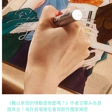
《難以承受的悸動是戀愛嗎？》作者空華みあ首
度來台！海外首場簽名會與創作獨家揭密