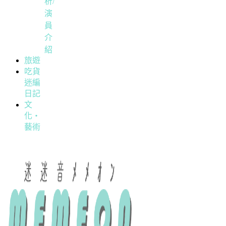
析/
演
員
介
紹
旅遊
吃貨
迷編
日記
文
化・
藝術