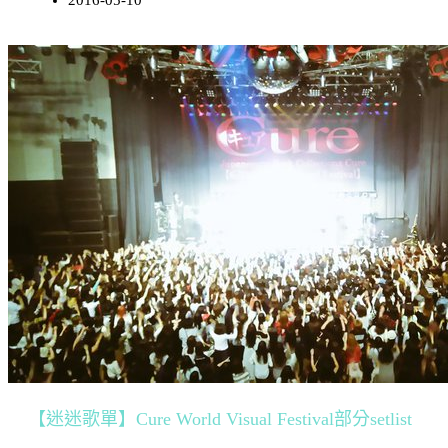
2016-05-10
【迷迷歌單】Cure World Visual Festival部分setlist