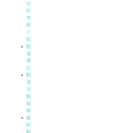
分
析
考
察
介
紹
動
漫
專
訪
動
漫
活
動
報
導
最
新
動