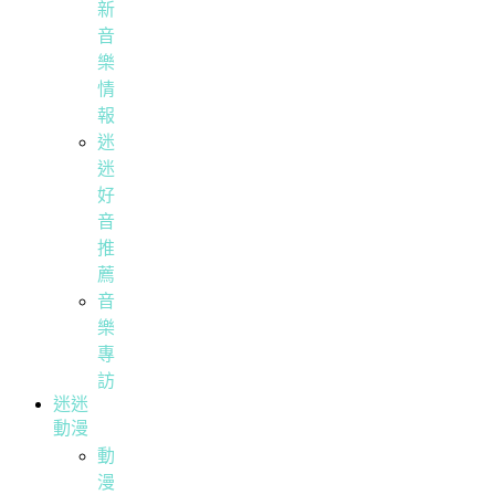
新
音
樂
情
報
迷
迷
好
音
推
薦
音
樂
專
訪
迷迷
動漫
動
漫