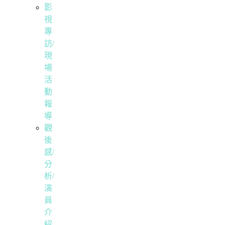
影
視
專
訪/
現
場
活
動
報
導
觀
後
感/
分
析/
演
員
介
紹