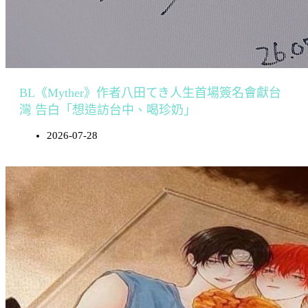
BL《Myther》作者八田てき人生首場簽名會獻台
灣 告白「想造訪台中、喝珍奶」
2026-07-28