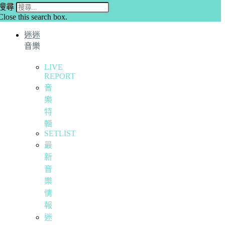
搜尋
Close this search box.
迷迷
音樂
LIVE
REPORT
音
樂
特
輯
SETLIST
最
新
音
樂
情
報
迷