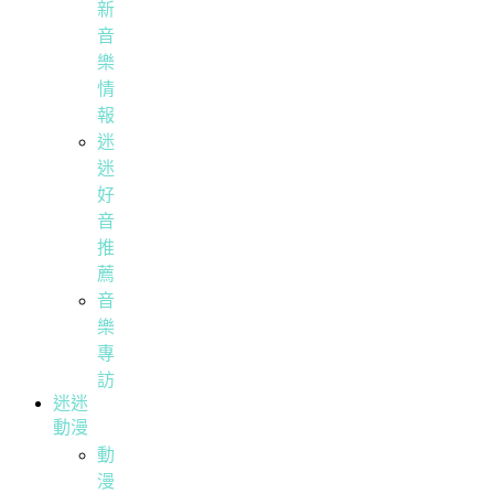
新
音
樂
情
報
迷
迷
好
音
推
薦
音
樂
專
訪
迷迷
動漫
動
漫