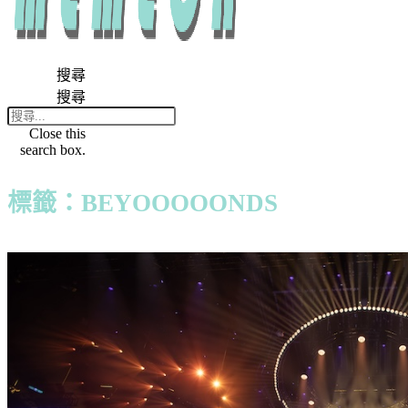
搜尋
搜尋
Close this
search box.
標籤：BEYOOOOONDS