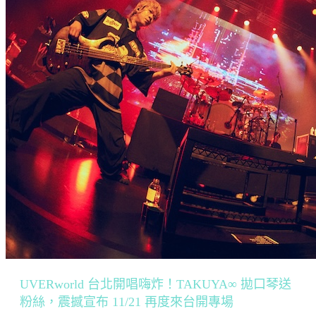
UVERworld 台北開唱嗨炸！TAKUYA∞ 拋口琴送
粉絲，震撼宣布 11/21 再度來台開專場