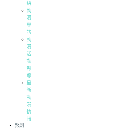
紹
動
漫
專
訪
動
漫
活
動
報
導
最
新
動
漫
情
報
影劇