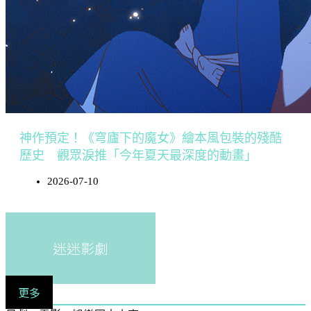
神作預定！《穹廬下的魔女》繪本風包裝的殘酷
歷史 觀眾淚推「今年夏天最深度的動畫」
2026-07-10
迷迷影劇
更多