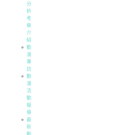
分
析
考
察
介
紹
動
漫
專
訪
動
漫
活
動
報
導
最
新
動