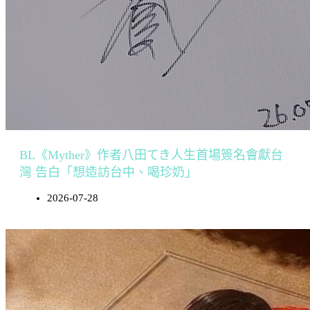
BL《Myther》作者八田てき人生首場簽名會獻台
灣 告白「想造訪台中、喝珍奶」
2026-07-28