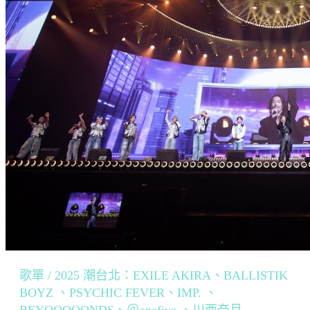
歌單 / 2025 潮台北：EXILE AKIRA、BALLISTIK
BOYZ 、PSYCHIC FEVER、IMP. 、