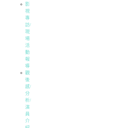
影
視
專
訪/
現
場
活
動
報
導
觀
後
感/
分
析/
演
員
介
紹