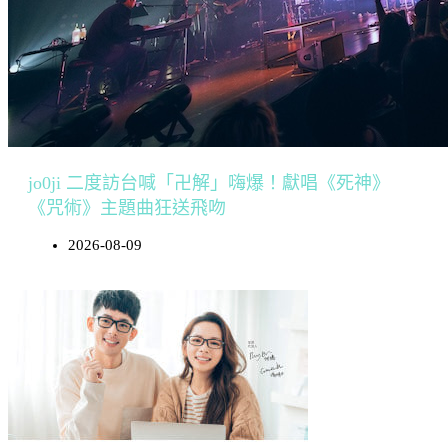
jo0ji 二度訪台喊「卍解」嗨爆！獻唱《死神》
《咒術》主題曲狂送飛吻
2026-08-09