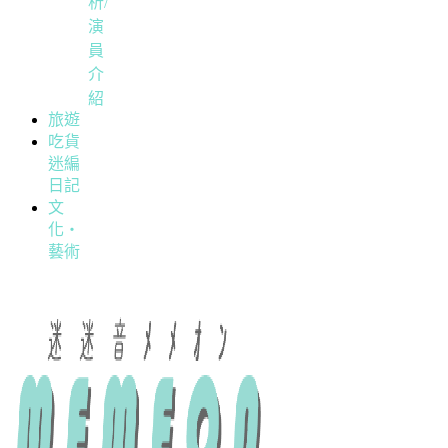
析/
演
員
介
紹
旅遊
吃貨
迷編
日記
文
化・
藝術