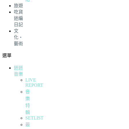
旅遊
吃貨
迷編
日記
文
化・
藝術
選單
迷迷
音樂
LIVE
REPORT
音
樂
特
輯
SETLIST
最