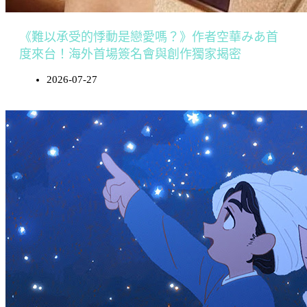
《難以承受的悸動是戀愛嗎？》作者空華みあ首
度來台！海外首場簽名會與創作獨家揭密
2026-07-27