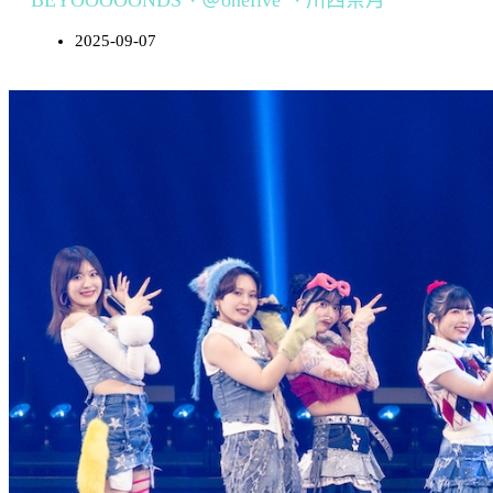
BEYOOOOONDS、＠onefive 、川西奈月
2025-09-07