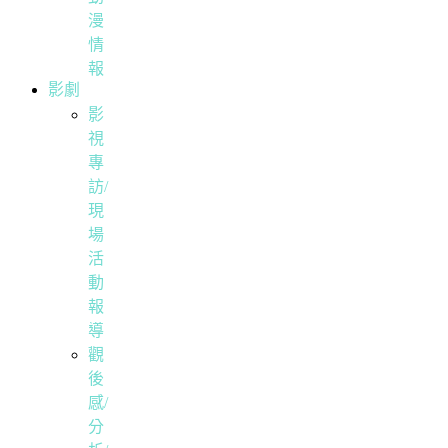
漫
情
報
影劇
影
視
專
訪/
現
場
活
動
報
導
觀
後
感/
分