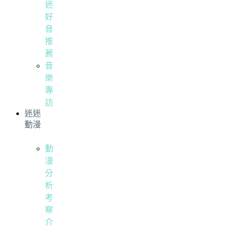
迷
好
音
推
薦
音
樂
專
訪
迷迷
動漫
動
漫
分
析
考
察
介