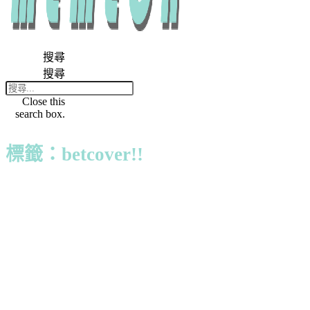
搜尋
搜尋
Close this
search box.
標籤：betcover!!