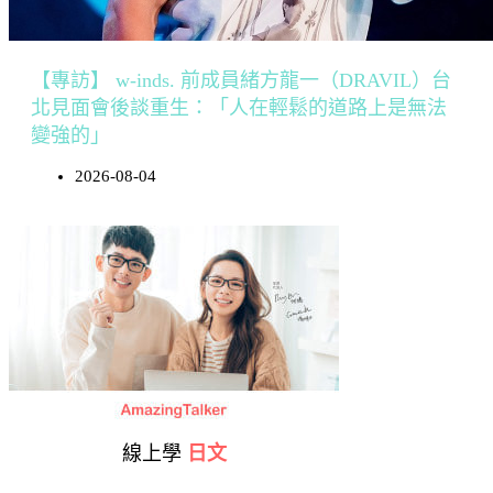
【專訪】 w-inds. 前成員緒方龍一（DRAVIL）台
北見面會後談重生：「人在輕鬆的道路上是無法
變強的」
2026-08-04
線上學
日文