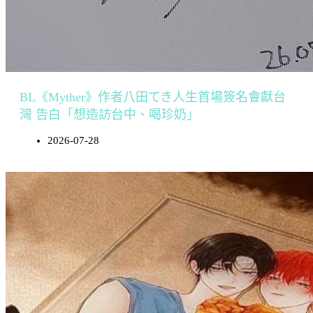
BL《Myther》作者八田てき人生首場簽名會獻台
灣 告白「想造訪台中、喝珍奶」
2026-07-28