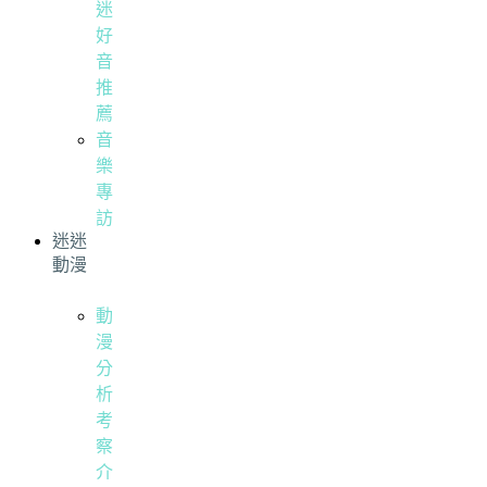
迷
好
音
推
薦
音
樂
專
訪
迷迷
動漫
動
漫
分
析
考
察
介