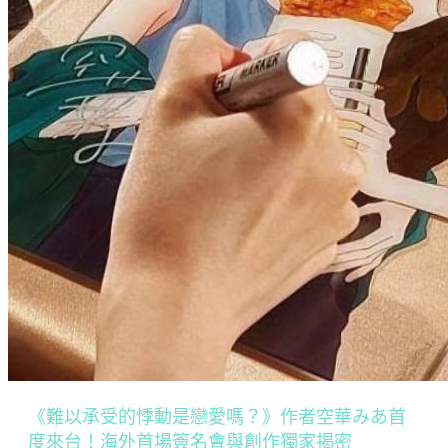
《難以承受的悸動是戀愛嗎？》作者空華みあ首
度來台！海外首場簽名會與創作獨家揭密