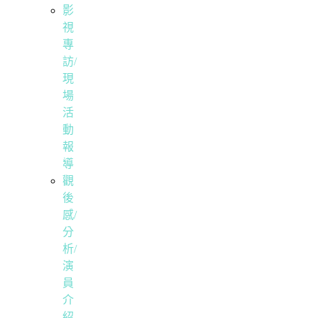
影
視
專
訪/
現
場
活
動
報
導
觀
後
感/
分
析/
演
員
介
紹