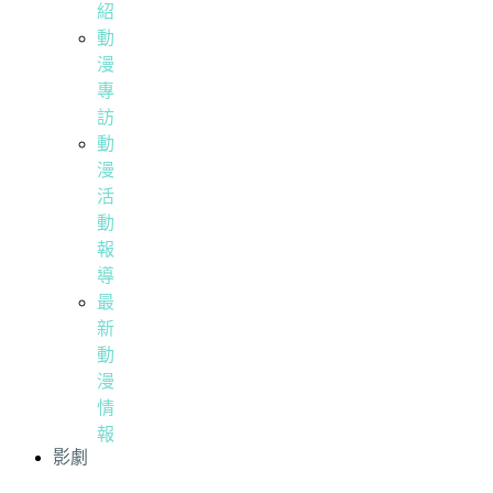
紹
動
漫
專
訪
動
漫
活
動
報
導
最
新
動
漫
情
報
影劇