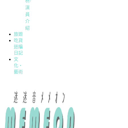
析/
演
員
介
紹
旅遊
吃貨
迷編
日記
文
化・
藝術