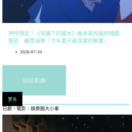
神作預定！《穹廬下的魔女》繪本風包裝的殘酷
歷史 觀眾淚推「今年夏天最深度的動畫」
2026-07-10
迷迷影劇
更多
日劇、電影、娛樂圈大小事