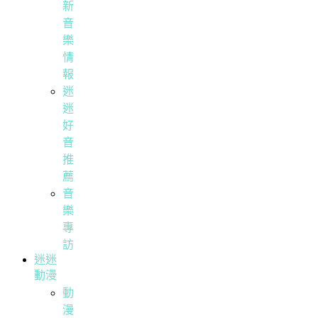
新
音
樂
情
報
迷
迷
好
音
推
薦
音
樂
專
訪
迷迷
動漫
動
漫