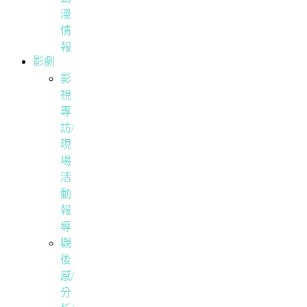
漫
情
報
影劇
影
視
專
訪/
現
場
活
動
報
導
觀
後
感/
分