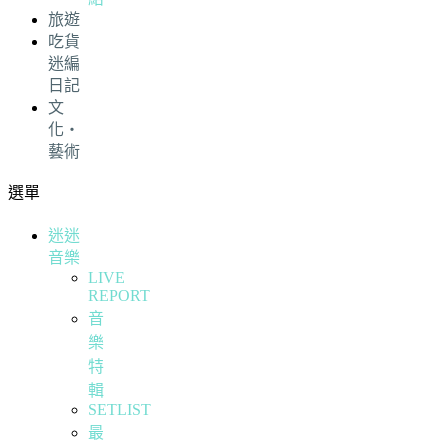
旅遊
吃貨
迷編
日記
文
化・
藝術
選單
迷迷
音樂
LIVE
REPORT
音
樂
特
輯
SETLIST
最