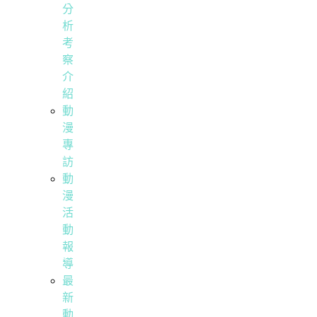
分
析
考
察
介
紹
動
漫
專
訪
動
漫
活
動
報
導
最
新
動