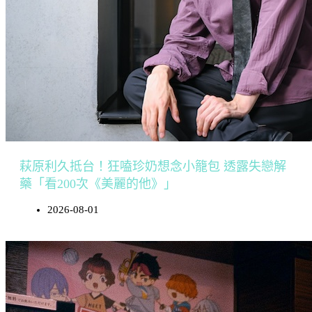
萩原利久抵台！狂嗑珍奶想念小籠包 透露失戀解
藥「看200次《美麗的他》」
2026-08-01