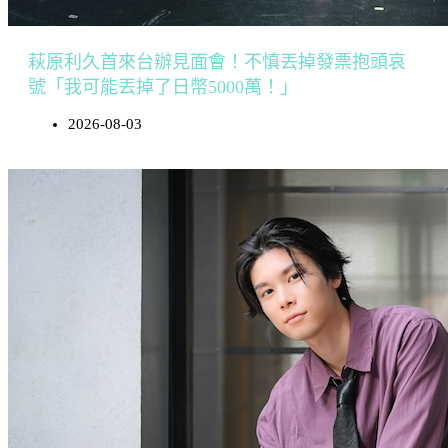
萩原利久首來台辦見面會！不慎丟掉發票抱頭哀
號「我可能丟掉了日幣5000萬！」
2026-08-03