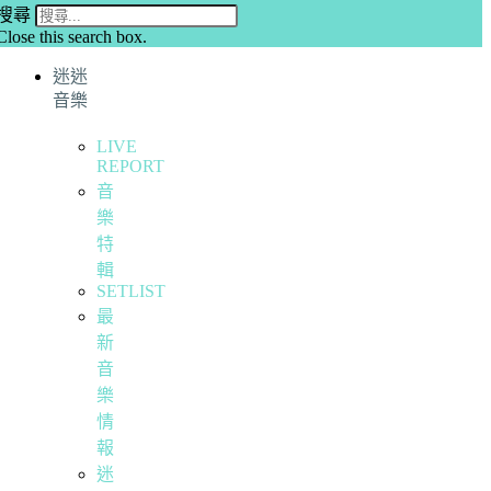
搜尋
Close this search box.
迷迷
音樂
LIVE
REPORT
音
樂
特
輯
SETLIST
最
新
音
樂
情
報
迷