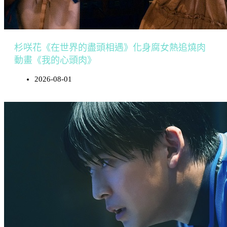
杉咲花《在世界的盡頭相遇》化身腐女熱追燒肉
動畫《我的心頭肉》
2026-08-01