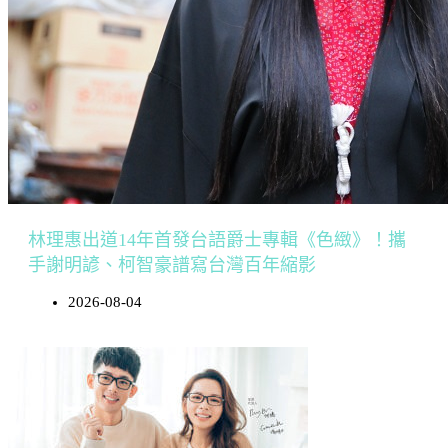
林理惠出道14年首發台語爵士專輯《色緻》！攜
手謝明諺、柯智豪譜寫台灣百年縮影
2026-08-04