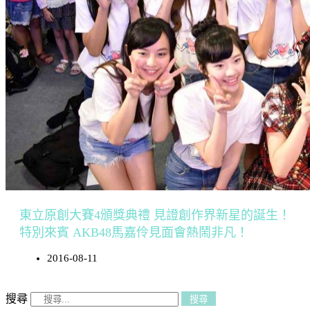
東立原創大賽4頒獎典禮 見證創作界新星的誕生！
特別來賓 AKB48馬嘉伶見面會熱鬧非凡！
2016-08-11
搜尋
搜尋