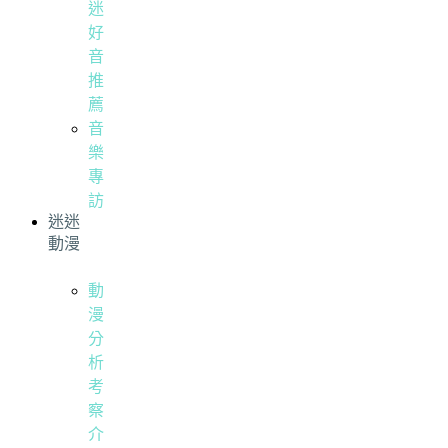
迷
好
音
推
薦
音
樂
專
訪
迷迷
動漫
動
漫
分
析
考
察
介