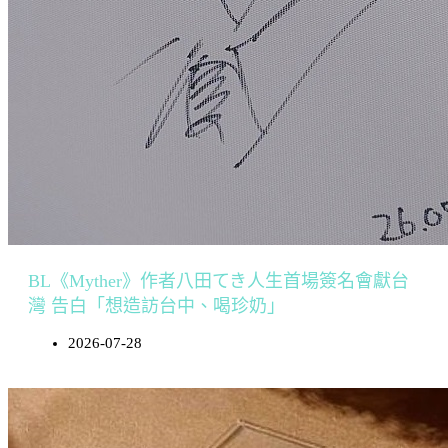
BL《Myther》作者八田てき人生首場簽名會獻台
灣 告白「想造訪台中、喝珍奶」
2026-07-28