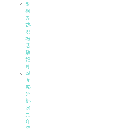
影
視
專
訪/
現
場
活
動
報
導
觀
後
感/
分
析/
演
員
介
紹