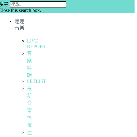
搜尋
Close this search box.
迷迷
音樂
LIVE
REPORT
音
樂
特
輯
SETLIST
最
新
音
樂
情
報
迷