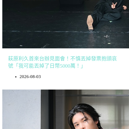
萩原利久首來台辦見面會！不慎丟掉發票抱頭哀
號「我可能丟掉了日幣5000萬！」
2026-08-03