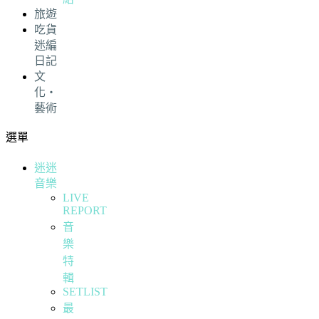
旅遊
吃貨
迷編
日記
文
化・
藝術
選單
迷迷
音樂
LIVE
REPORT
音
樂
特
輯
SETLIST
最