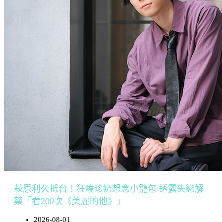
萩原利久抵台！狂嗑珍奶想念小籠包 透露失戀解
藥「看200次《美麗的他》」
2026-08-01