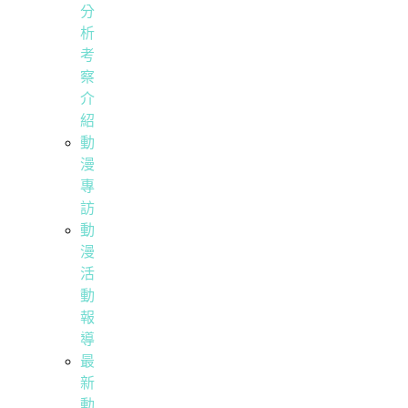
分
析
考
察
介
紹
動
漫
專
訪
動
漫
活
動
報
導
最
新
動