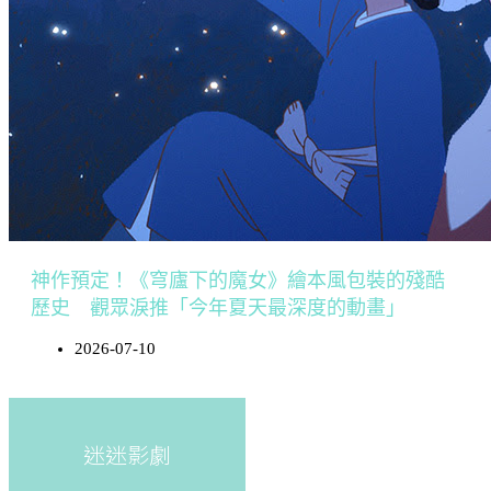
神作預定！《穹廬下的魔女》繪本風包裝的殘酷
歷史 觀眾淚推「今年夏天最深度的動畫」
2026-07-10
迷迷影劇