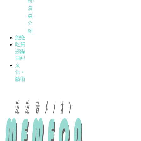
析/
演
員
介
紹
旅遊
吃貨
迷編
日記
文
化・
藝術