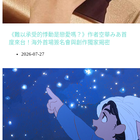
《難以承受的悸動是戀愛嗎？》作者空華みあ首
度來台！海外首場簽名會與創作獨家揭密
2026-07-27