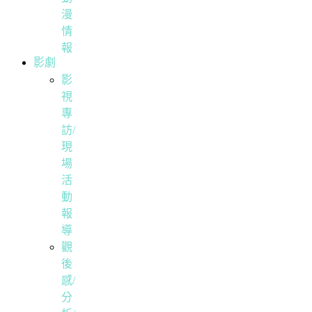
漫
情
報
影劇
影
視
專
訪/
現
場
活
動
報
導
觀
後
感/
分