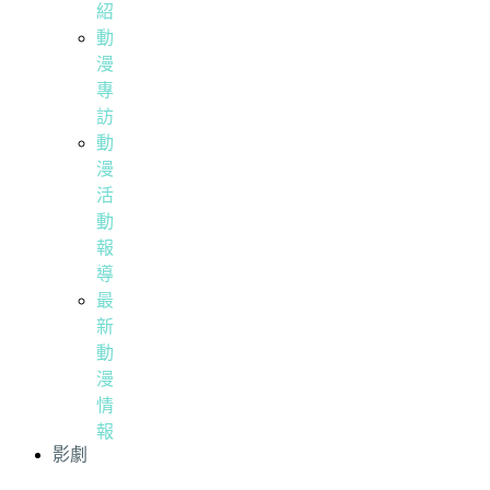
紹
動
漫
專
訪
動
漫
活
動
報
導
最
新
動
漫
情
報
影劇