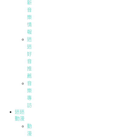
新
音
樂
情
報
迷
迷
好
音
推
薦
音
樂
專
訪
迷迷
動漫
動
漫