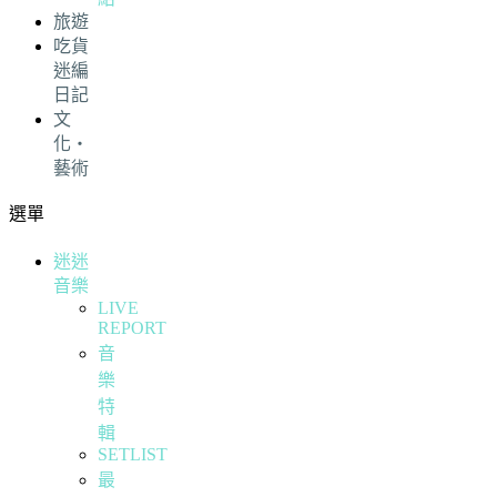
旅遊
吃貨
迷編
日記
文
化・
藝術
選單
迷迷
音樂
LIVE
REPORT
音
樂
特
輯
SETLIST
最