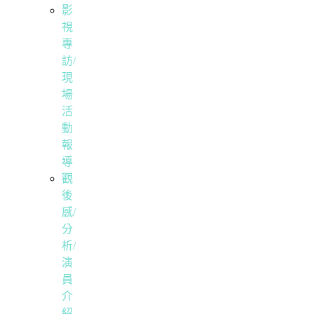
影
視
專
訪/
現
場
活
動
報
導
觀
後
感/
分
析/
演
員
介
紹