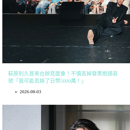
萩原利久首來台辦見面會！不慎丟掉發票抱頭哀
號「我可能丟掉了日幣5000萬！」
2026-08-03