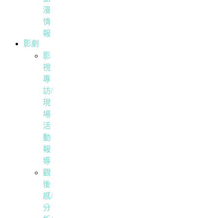
漫
情
報
影劇
影
視
專
訪/
現
場
活
動
報
導
觀
後
感/
分