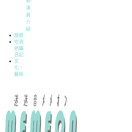
析/
演
員
介
紹
旅遊
吃貨
迷編
日記
文
化・
藝術