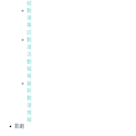
紹
動
漫
專
訪
動
漫
活
動
報
導
最
新
動
漫
情
報
影劇