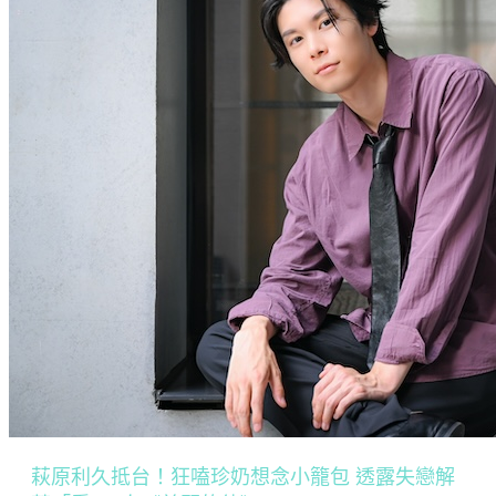
萩原利久抵台！狂嗑珍奶想念小籠包 透露失戀解