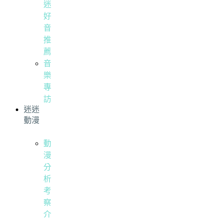
迷
好
音
推
薦
音
樂
專
訪
迷迷
動漫
動
漫
分
析
考
察
介