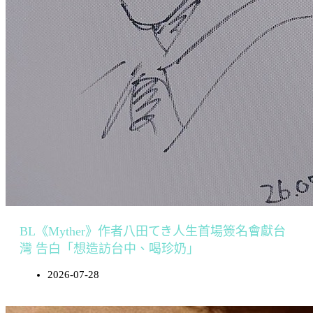
BL《Myther》作者八田てき人生首場簽名會獻台
灣 告白「想造訪台中、喝珍奶」
2026-07-28