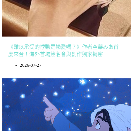
《難以承受的悸動是戀愛嗎？》作者空華みあ首
度來台！海外首場簽名會與創作獨家揭密
2026-07-27