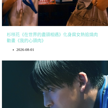
杉咲花《在世界的盡頭相遇》化身腐女熱追燒肉
動畫《我的心頭肉》
2026-08-01