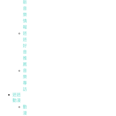
新
音
樂
情
報
迷
迷
好
音
推
薦
音
樂
專
訪
迷迷
動漫
動
漫