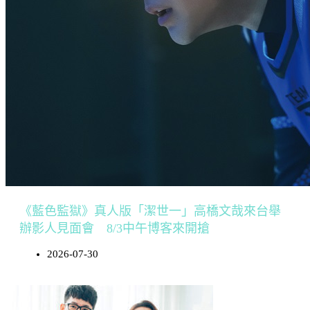
《藍色監獄》真人版「潔世一」高橋文哉來台舉
辦影人見面會 8/3中午博客來開搶
2026-07-30