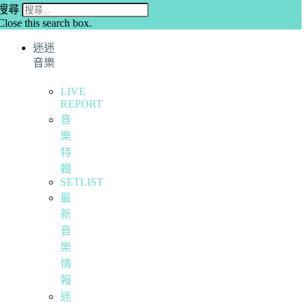
搜尋
Close this search box.
迷迷
音樂
LIVE
REPORT
音
樂
特
輯
SETLIST
最
新
音
樂
情
報
迷