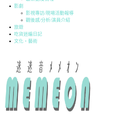
影劇
影視專訪/現場活動報導
觀後感/分析/演員介紹
旅遊
吃貨迷編日記
文化・藝術