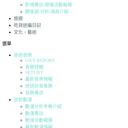
影視專訪/現場活動報導
觀後感/分析/演員介紹
旅遊
吃貨迷編日記
文化・藝術
選單
迷迷音樂
LIVE REPORT
音樂特輯
SETLIST
最新音樂情報
迷迷好音推薦
音樂專訪
迷迷動漫
動漫分析考察介紹
動漫專訪
動漫活動報導
最新動漫情報