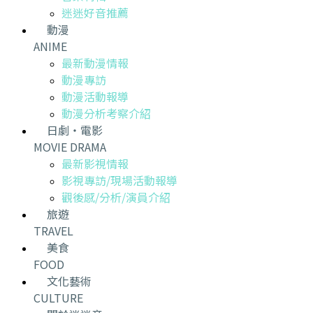
迷迷好音推薦
動漫
ANIME
最新動漫情報
動漫專訪
動漫活動報導
動漫分析考察介紹
日劇・電影
MOVIE DRAMA
最新影視情報
影視專訪/現場活動報導
觀後感/分析/演員介紹
旅遊
TRAVEL
美食
FOOD
文化藝術
CULTURE