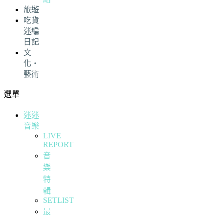
旅遊
吃貨
迷編
日記
文
化・
藝術
選單
迷迷
音樂
LIVE
REPORT
音
樂
特
輯
SETLIST
最