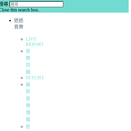
搜尋
Close this search box.
迷迷
音樂
LIVE
REPORT
音
樂
特
輯
SETLIST
最
新
音
樂
情
報
迷