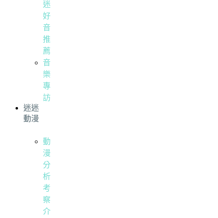
迷
好
音
推
薦
音
樂
專
訪
迷迷
動漫
動
漫
分
析
考
察
介