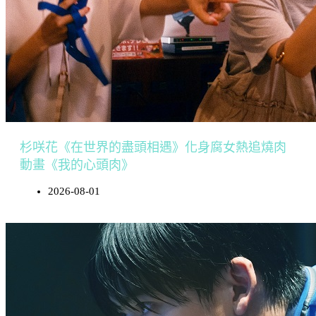
杉咲花《在世界的盡頭相遇》化身腐女熱追燒肉
動畫《我的心頭肉》
2026-08-01