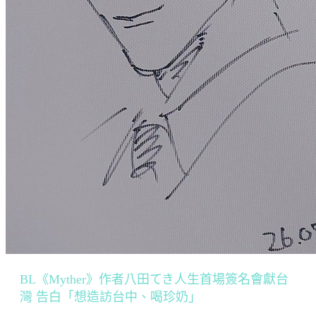
BL《Myther》作者八田てき人生首場簽名會獻台
灣 告白「想造訪台中、喝珍奶」