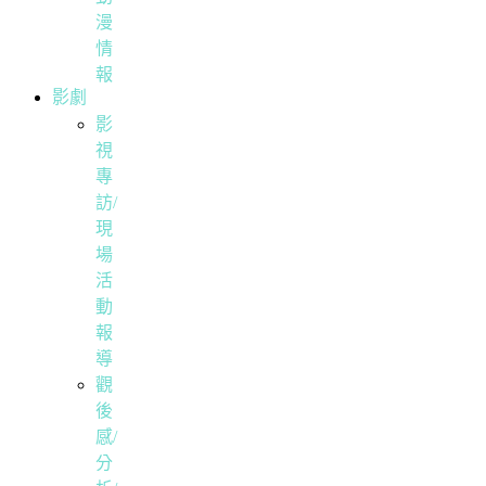
漫
情
報
影劇
影
視
專
訪/
現
場
活
動
報
導
觀
後
感/
分