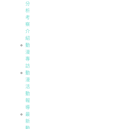
分
析
考
察
介
紹
動
漫
專
訪
動
漫
活
動
報
導
最
新
動