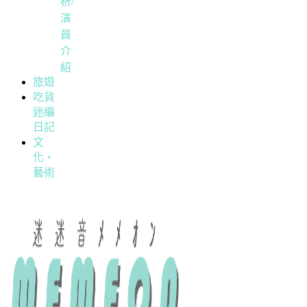
析/
演
員
介
紹
旅遊
吃貨
迷編
日記
文
化・
藝術