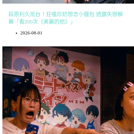
萩原利久抵台！狂嗑珍奶想念小籠包 透露失戀解
藥「看200次《美麗的他》」
2026-08-01