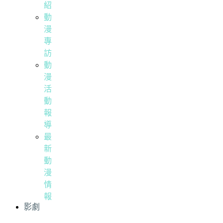
紹
動
漫
專
訪
動
漫
活
動
報
導
最
新
動
漫
情
報
影劇