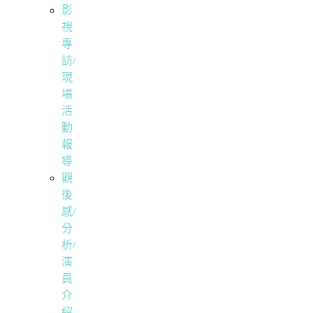
影
視
專
訪/
現
場
活
動
報
導
觀
後
感/
分
析/
演
員
介
紹