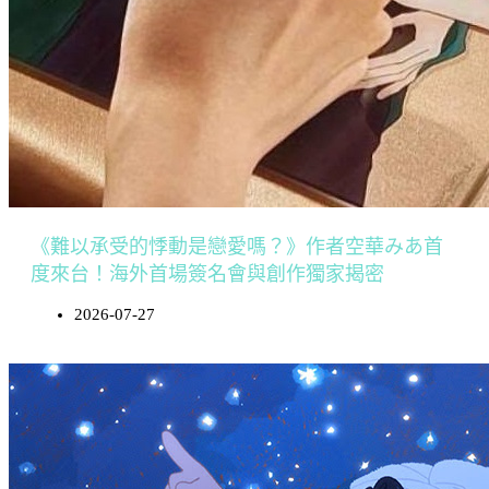
《難以承受的悸動是戀愛嗎？》作者空華みあ首
度來台！海外首場簽名會與創作獨家揭密
2026-07-27