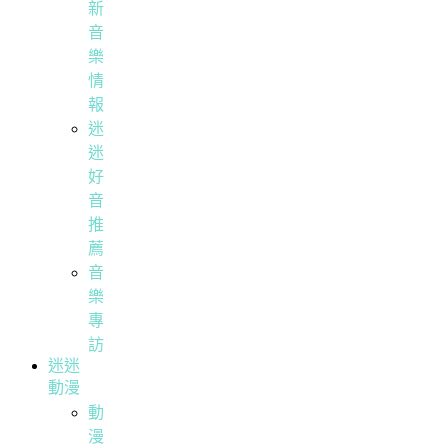
新
音
樂
情
報
迷
迷
好
音
推
薦
音
樂
專
訪
迷迷
動漫
動
漫