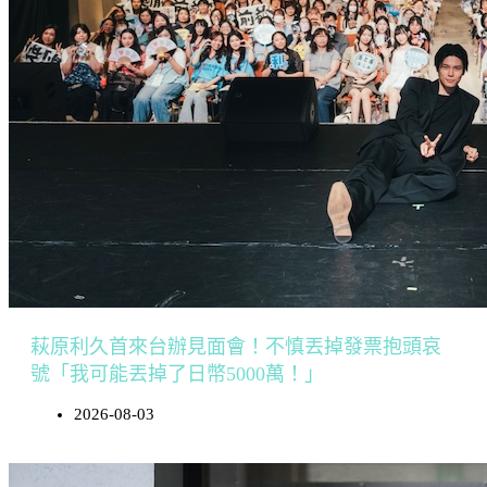
萩原利久首來台辦見面會！不慎丟掉發票抱頭哀
號「我可能丟掉了日幣5000萬！」
2026-08-03