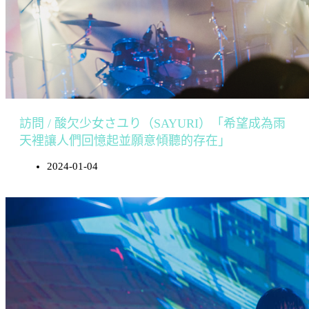
訪問 / 酸欠少女さユり（SAYURI）「希望成為雨
天裡讓人們回憶起並願意傾聽的存在」
2024-01-04