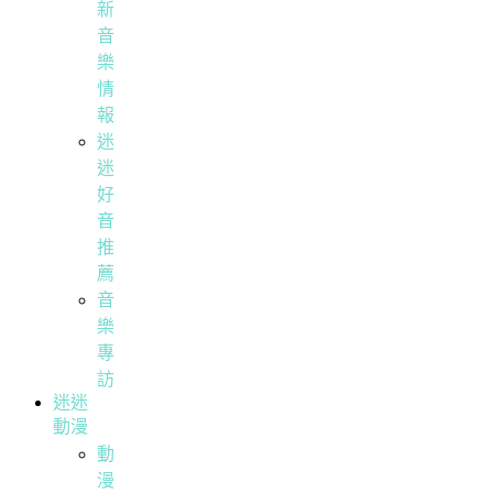
新
音
樂
情
報
迷
迷
好
音
推
薦
音
樂
專
訪
迷迷
動漫
動
漫