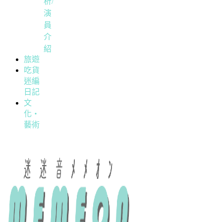
析/
演
員
介
紹
旅遊
吃貨
迷編
日記
文
化・
藝術