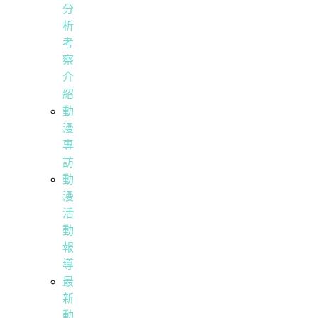
分
析
考
察
介
紹
動
漫
專
訪
動
漫
活
動
報
導
最
新
動