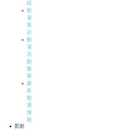
紹
動
漫
專
訪
動
漫
活
動
報
導
最
新
動
漫
情
報
影劇