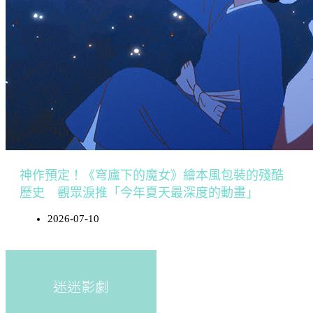
神作預定！《穹廬下的魔女》繪本風包裝的殘酷
歷史 觀眾淚推「今年夏天最深度的動畫」
2026-07-10
迷迷影劇