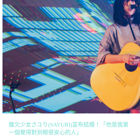
酸欠少女さユり(SAYURI)宣布結婚！「他是我第
一個覺得對到眼很安心的人」