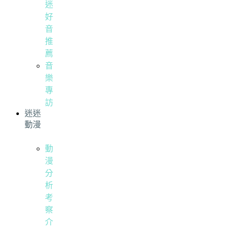
迷
好
音
推
薦
音
樂
專
訪
迷迷
動漫
動
漫
分
析
考
察
介