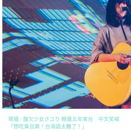
現場 / 酸欠少女さユり 睽違五年來台 中文笑喊
「想吃臭豆腐！台灣語太難了！」