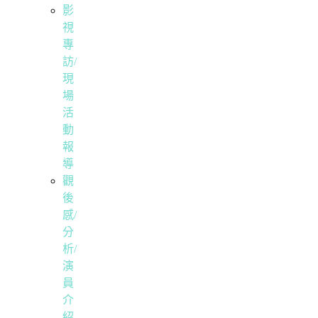
影
視
專
訪/
現
場
活
動
報
導
觀
後
感/
分
析/
演
員
介
紹