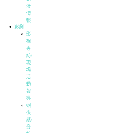
漫
情
報
影劇
影
視
專
訪/
現
場
活
動
報
導
觀
後
感/
分