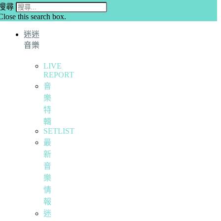
搜尋
Close this search box.
迷迷
音樂
LIVE
REPORT
音
樂
特
輯
SETLIST
最
新
音
樂
情
報
迷