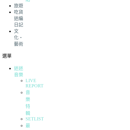
旅遊
吃貨
迷編
日記
文
化・
藝術
選單
迷迷
音樂
LIVE
REPORT
音
樂
特
輯
SETLIST
最