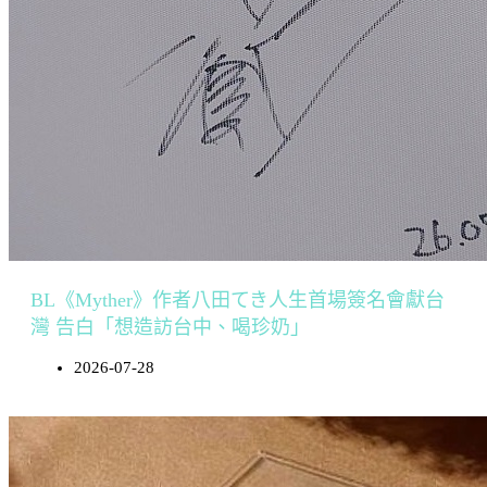
BL《Myther》作者八田てき人生首場簽名會獻台
灣 告白「想造訪台中、喝珍奶」
2026-07-28