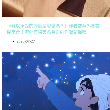
《難以承受的悸動是戀愛嗎？》作者空華みあ首
度來台！海外首場簽名會與創作獨家揭密
2026-07-27