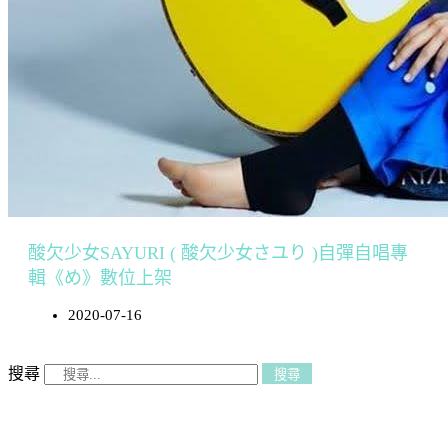
酸欠少女SAYURI ( 酸欠少女さユり )自彈自唱專
輯《め》數位上架
2020-07-16
搜尋
搜尋