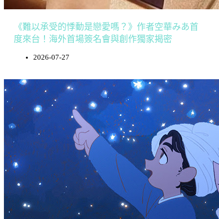
《難以承受的悸動是戀愛嗎？》作者空華みあ首
度來台！海外首場簽名會與創作獨家揭密
2026-07-27