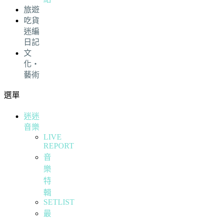
旅遊
吃貨
迷編
日記
文
化・
藝術
選單
迷迷
音樂
LIVE
REPORT
音
樂
特
輯
SETLIST
最