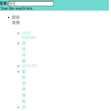
搜尋
Close this search box.
迷迷
音樂
LIVE
REPORT
音
樂
特
輯
SETLIST
最
新
音
樂
情
報
迷