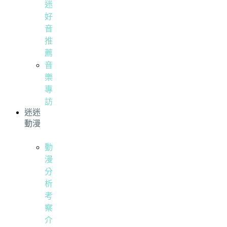
迷
好
音
推
薦
音
樂
專
訪
迷迷
動漫
動
漫
分
析
考
察
介