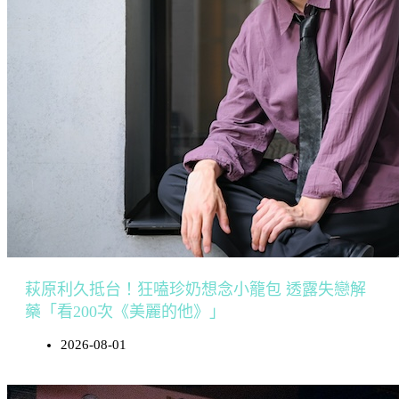
萩原利久抵台！狂嗑珍奶想念小籠包 透露失戀解
藥「看200次《美麗的他》」
2026-08-01