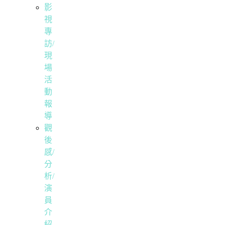
影
視
專
訪/
現
場
活
動
報
導
觀
後
感/
分
析/
演
員
介
紹