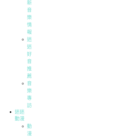
新
音
樂
情
報
迷
迷
好
音
推
薦
音
樂
專
訪
迷迷
動漫
動
漫