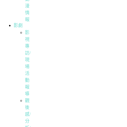
漫
情
報
影劇
影
視
專
訪/
現
場
活
動
報
導
觀
後
感/
分