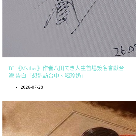
BL《Myther》作者八田てき人生首場簽名會獻台
灣 告白「想造訪台中、喝珍奶」
2026-07-28