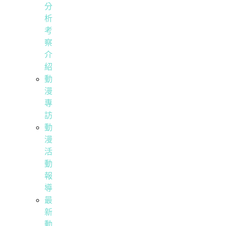
分
析
考
察
介
紹
動
漫
專
訪
動
漫
活
動
報
導
最
新
動