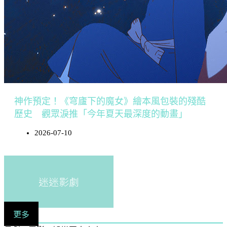
神作預定！《穹廬下的魔女》繪本風包裝的殘酷
歷史 觀眾淚推「今年夏天最深度的動畫」
2026-07-10
迷迷影劇
更多