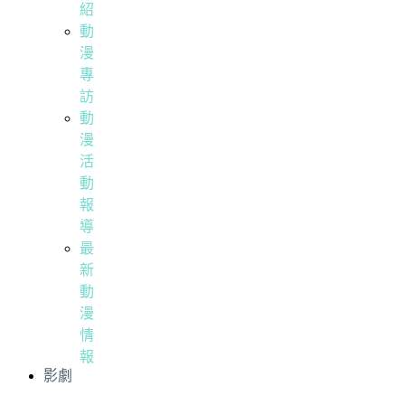
紹
動
漫
專
訪
動
漫
活
動
報
導
最
新
動
漫
情
報
影劇