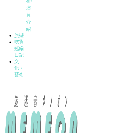
析/
演
員
介
紹
旅遊
吃貨
迷編
日記
文
化・
藝術