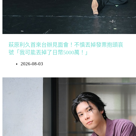
萩原利久首來台辦見面會！不慎丟掉發票抱頭哀
號「我可能丟掉了日幣5000萬！」
2026-08-03