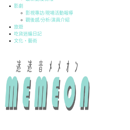
影劇
影視專訪/現場活動報導
觀後感/分析/演員介紹
旅遊
吃貨迷編日記
文化・藝術