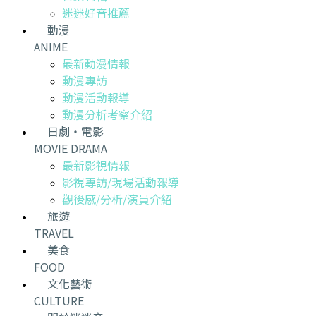
迷迷好音推薦
動漫
ANIME
最新動漫情報
動漫專訪
動漫活動報導
動漫分析考察介紹
日劇・電影
MOVIE DRAMA
最新影視情報
影視專訪/現場活動報導
觀後感/分析/演員介紹
旅遊
TRAVEL
美食
FOOD
文化藝術
CULTURE