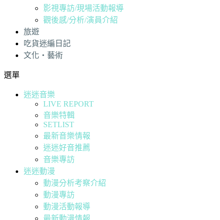
影視專訪/現場活動報導
觀後感/分析/演員介紹
旅遊
吃貨迷編日記
文化・藝術
選單
迷迷音樂
LIVE REPORT
音樂特輯
SETLIST
最新音樂情報
迷迷好音推薦
音樂專訪
迷迷動漫
動漫分析考察介紹
動漫專訪
動漫活動報導
最新動漫情報